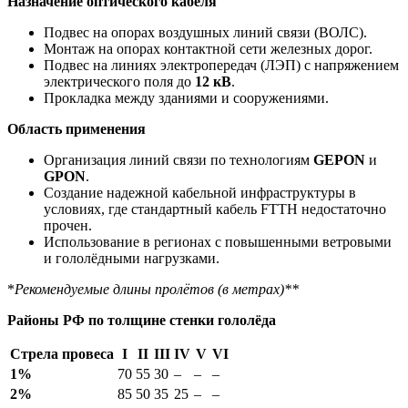
Назначение оптического кабеля
Подвес на опорах воздушных линий связи (ВОЛС).
Монтаж на опорах контактной сети железных дорог.
Подвес на линиях электропередач (ЛЭП) с напряжением
электрического поля до
12 кВ
.
Прокладка между зданиями и сооружениями.
Область применения
Организация линий связи по технологиям
GEPON
и
GPON
.
Создание надежной кабельной инфраструктуры в
условиях, где стандартный кабель FTTH недостаточно
прочен.
Использование в регионах с повышенными ветровыми
и гололёдными нагрузками.
*
Рекомендуемые длины пролётов (в метрах)**
Районы РФ по толщине стенки гололёда
Стрела провеса
I
II
III
IV
V
VI
1%
70
55
30
–
–
–
2%
85
50
35
25
–
–