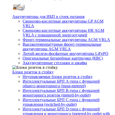
Аккумуляторы для ИБП и стоек питания
Свинцово-кислотные аккумуляторы GP AGM
VRLA
Свинцово-кислотные аккумуляторы HR AGM
VRLA с повышенной энергоотдачей
Фронт-терминальные аккумуляторы AGM VRLA
Высокотемпературные фронт-терминальные
аккумуляторы AGM VRLA
Литий-железо-фосфатные аккумуляторы LiFePO
Оригинальные батарейные картриджи (RBC)
Аккумуляторные стеллажи и шкафы
Блоки розеток в стойку
Неуправляемые блоки розеток в стойку
Интеллектуальные БРП А-типа с функцией
общего мониторинга (input-metered)
Интеллектуальные БРП B-типа с функцией
мониторинга розеток (meterd-by-outlet)
Интеллектуальные БРП C-типа с функцией
управления (switched-by-outlet)
Интеллектуальные БРП D-типа с функцией
управления и мониторинга (metered-by-outlet with