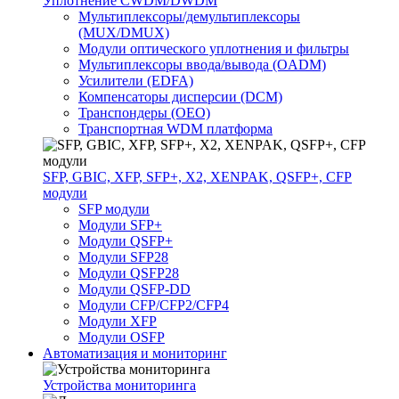
Уплотнение CWDM/DWDM
Мультиплексоры/демультиплексоры
(MUX/DMUX)
Модули оптического уплотнения и фильтры
Мультиплексоры ввода/вывода (OADM)
Усилители (EDFA)
Компенсаторы дисперсии (DCM)
Транспондеры (OEO)
Транспортная WDM платформа
SFP, GBIC, XFP, SFP+, X2, XENPAK, QSFP+, CFP
модули
SFP модули
Модули SFP+
Модули QSFP+
Модули SFP28
Модули QSFP28
Модули QSFP-DD
Модули CFP/CFP2/CFP4
Модули XFP
Модули OSFP
Автоматизация и мониторинг
Устройства мониторинга