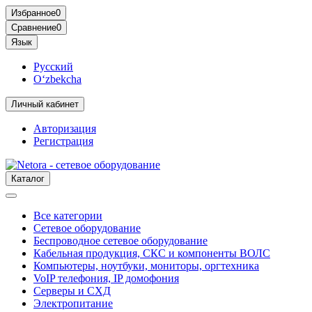
Избранное
0
Сравнение
0
Язык
Русский
O‘zbekcha
Личный кабинет
Авторизация
Регистрация
Каталог
Все категории
Сетевое оборудование
Беспроводное сетевое оборудование
Кабельная продукция, СКС и компоненты ВОЛС
Компьютеры, ноутбуки, мониторы, оргтехника
VoIP телефония, IP домофония
Серверы и СХД
Электропитание