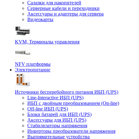
Салазки для накопителей
Серверные кабели и переходники
Аксессуары и адаптеры для сервера
Видеокарты
KVM, Терминалы управления
NFV платформы
Электропитание
Источники бесперебойного питания ИБП (UPS)
Line-Interactive ИБП (UPS)
ИБП с двойным преобразованием (On-line)
Off-line ИБП (UPS)
Блоки батарей для ИБП (UPS)
Аксессуары для ИБП (UPS)
Стабилизаторы напряжения
Инверторы преобразователи напряжения
Выпрямительные устройства