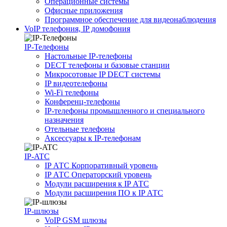
Операционные системы
Офисные приложения
Программное обеспечение для видеонаблюдения
VoIP телефония, IP домофония
IP-Телефоны
Настольные IP-телефоны
DECT телефоны и базовые станции
Микросотовые IP DECT системы
IP видеотелефоны
Wi-Fi телефоны
Конференц-телефоны
IP-телефоны промышленного и специального
назначения
Отельные телефоны
Аксессуары к IP-телефонам
IP-ATC
IP АТС Корпоративный уровень
IP АТС Операторский уровень
Модули расширения к IP АТС
Модули расширения ПО к IP АТС
IP-шлюзы
VoIP GSM шлюзы