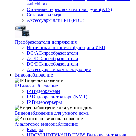
switching)
Стоечные переключатели нагрузки(ATS)
Сетевые фильтры
Аксессуары для БРП (PDU)
Преобразователи напряжения
Источники питания c функцией ИБП
DC/AC-преобразователи
AC/DC-преобразователи
DC/DC-преобразователи
Аксессуары и комплектующие
Видеонаблюдение
IP Видеонаблюдение
IP Видеокамеры
IP Видеорегистраторы(NVR)
IP Видеосерверы
Видеонаблюдение для умного дома
Аналоговое видеонаблюдение
Камеры
HDCVI/HDTVI/AHD/CVBS Видеорегистраторы