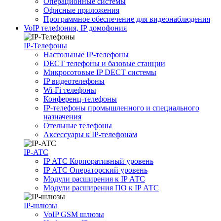
Операционные системы
Офисные приложения
Программное обеспечение для видеонаблюдения
VoIP телефония, IP домофония
IP-Телефоны
Настольные IP-телефоны
DECT телефоны и базовые станции
Микросотовые IP DECT системы
IP видеотелефоны
Wi-Fi телефоны
Конференц-телефоны
IP-телефоны промышленного и специального
назначения
Отельные телефоны
Аксессуары к IP-телефонам
IP-ATC
IP АТС Корпоративный уровень
IP АТС Операторский уровень
Модули расширения к IP АТС
Модули расширения ПО к IP АТС
IP-шлюзы
VoIP GSM шлюзы