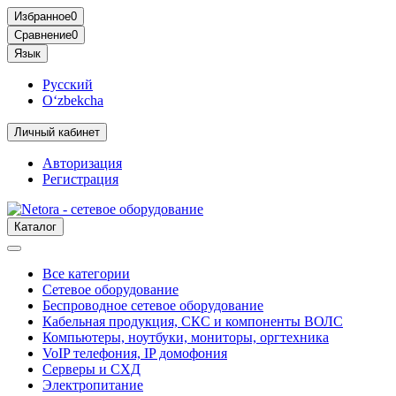
Избранное
0
Сравнение
0
Язык
Русский
O‘zbekcha
Личный кабинет
Авторизация
Регистрация
Каталог
Все категории
Сетевое оборудование
Беспроводное сетевое оборудование
Кабельная продукция, СКС и компоненты ВОЛС
Компьютеры, ноутбуки, мониторы, оргтехника
VoIP телефония, IP домофония
Серверы и СХД
Электропитание