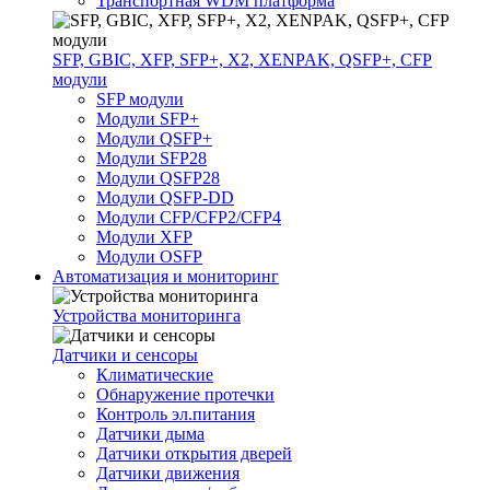
Транспортная WDM платформа
SFP, GBIC, XFP, SFP+, X2, XENPAK, QSFP+, CFP
модули
SFP модули
Модули SFP+
Модули QSFP+
Модули SFP28
Модули QSFP28
Модули QSFP-DD
Модули CFP/CFP2/CFP4
Модули XFP
Модули OSFP
Автоматизация и мониторинг
Устройства мониторинга
Датчики и сенсоры
Климатические
Обнаружение протечки
Контроль эл.питания
Датчики дыма
Датчики открытия дверей
Датчики движения