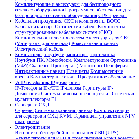
Комплектующие и аксессуары для беспроводного
сетевого оборудования
Программное обеспечение для
беспроводного сетевого оборудования
GPS-трекеры
Кабельная продукция, СКС и компоненты ВОЛС
Кабель витая пара
Оптический кабель
Компоненты
структурированных кабельных систем (СКС)
Компоненты оптических систем
Аксессуары для СКС
(Материалы для монтажа)
Коаксиальный кабель
Электрический кабель
Компьютеры, ноутбуки, мониторы, оргтехника
Ноутбуки
ПК, Моноблоки, Комплектующие
Оргтехника
(МФУ, Сканеры, Принтеры...)
Мониторы
Периферия
Интерактивные панели
Планшеты
Компьютерные
кресла
Компьютерные столы
Программное обеспечение
VoIP телефония, IP домофония
IP-Телефоны
IP-ATC
IP-шлюзы
Гарнитуры
IP-
Домофония
Системы видеоконференцсвязи
Оптические
мультиплексоры Е1
Серверы и СХД
Серверы
Системы хранения данных
Комплектующие
для серверов и СХД
KVM, Терминалы управления
NFV
платформы
Электропитание
Источники бесперебойного питания ИБП (UPS)
Аккумуляторы для ИБП и стоек питания
Блоки розеток