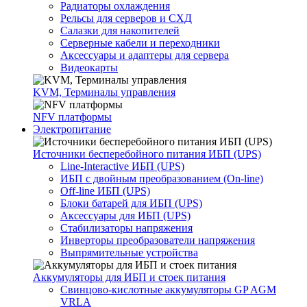
Радиаторы охлаждения
Рельсы для серверов и СХД
Салазки для накопителей
Серверные кабели и переходники
Аксессуары и адаптеры для сервера
Видеокарты
KVM, Терминалы управления
NFV платформы
Электропитание
Источники бесперебойного питания ИБП (UPS)
Line-Interactive ИБП (UPS)
ИБП с двойным преобразованием (On-line)
Off-line ИБП (UPS)
Блоки батарей для ИБП (UPS)
Аксессуары для ИБП (UPS)
Стабилизаторы напряжения
Инверторы преобразователи напряжения
Выпрямительные устройства
Аккумуляторы для ИБП и стоек питания
Свинцово-кислотные аккумуляторы GP AGM
VRLA