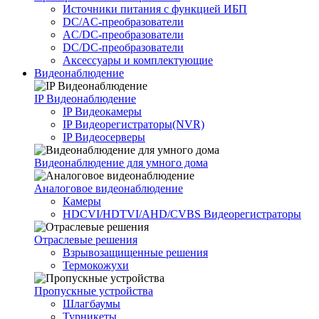
Источники питания c функцией ИБП
DC/AC-преобразователи
AC/DC-преобразователи
DC/DC-преобразователи
Аксессуары и комплектующие
Видеонаблюдение
IP Видеонаблюдение
IP Видеокамеры
IP Видеорегистраторы(NVR)
IP Видеосерверы
Видеонаблюдение для умного дома
Аналоговое видеонаблюдение
Камеры
HDCVI/HDTVI/AHD/CVBS Видеорегистраторы
Отраслевые решения
Взрывозащищенные решения
Термокожухи
Пропускные устройства
Шлагбаумы
Турникеты