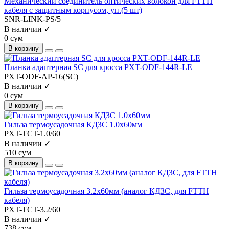
Механический соединитель оптических волокон для FTTH
кабеля c защитным корпусом, уп.(5 шт)
SNR-LINK-PS/5
В наличии ✓
0 сум
В корзину
Планка адаптерная SC для кросса PXT-ODF-144R-LE
PXT-ODF-AP-16(SC)
В наличии ✓
0 сум
В корзину
Гильза термоусадочная КДЗС 1.0х60мм
PXT-TCT-1.0/60
В наличии ✓
510 сум
В корзину
Гильза термоусадочная 3.2х60мм (аналог КДЗС, для FTTH
кабеля)
PXT-TCT-3.2/60
В наличии ✓
738 сум