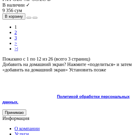
В наличии ✓
9 356 сум
В корзину
1
2
3
>
>|
Показано с 1 по 12 из 26 (всего 3 страниц)
Добавить на домашний экран?
Нажмите «поделиться» и затем
«добавить на домашний экран»
Установить
позже
На сайте используются cookie и сервисы аналитики для
корректной работы и улучшения качества обслуживания.
Продолжая пользоваться сайтом, вы соглашаетесь с
использованием cookie и с
Политикой обработки персональных
данных.
Принимаю
Информация
О компании
Услуги