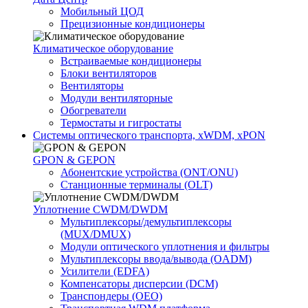
Мобильный ЦОД
Прецизионные кондиционеры
Климатичeское оборудование
Встраиваемые кондиционеры
Блоки вентиляторов
Вентиляторы
Модули вентиляторные
Обогреватели
Термостаты и гигростаты
Системы оптического транспорта, xWDM, xPON
GPON & GEPON
Абонентские устройства (ONT/ONU)
Станционные терминалы (OLT)
Уплотнение CWDM/DWDM
Мультиплексоры/демультиплексоры
(MUX/DMUX)
Модули оптического уплотнения и фильтры
Мультиплексоры ввода/вывода (OADM)
Усилители (EDFA)
Компенсаторы дисперсии (DCM)
Транспондеры (OEO)