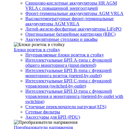
Свинцово-кислотные аккумуляторы HR AGM
VRLA с повышенной энергоотдачей
Фронт-терминальные аккумуляторы AGM VRLA
Высокотемпературные фронт-терминальные
аккумуляторы AGM VRLA
Литий-железо-фосфатные аккумуляторы LiFePO
Оригинальные батарейные картриджи (RBC)
Аккумуляторные стеллажи и шкафы
Блоки розеток в стойку
Неуправляемые блоки розеток в стойку
Интеллектуальные БРП А-типа с функцией
общего мониторинга (input-metered)
Интеллектуальные БРП B-типа с функцией
мониторинга розеток (meterd-by-outlet)
Интеллектуальные БРП C-типа с функцией
управления (switched-by-outlet)
Интеллектуальные БРП D-типа с функцией
управления и мониторинга (metered-by-outlet with
switching)
Стоечные переключатели нагрузки(ATS)
Сетевые фильтры
Аксессуары для БРП (PDU)
Преобразователи напряжения