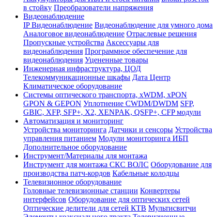
в стойку
Преобразователи напряжения
Видеонаблюдение
IP Видеонаблюдение
Видеонаблюдение для умного дома
Аналоговое видеонаблюдение
Отраслевые решения
Пропускные устройства
Аксессуары для
видеонаблюдения
Программное обеспечение для
видеонаблюдения
Уцененные товары
Инженерная инфраструктура, ЦОД
Телекоммуникационные шкафы
Дата Центр
Климатичeское оборудование
Системы оптического транспорта, xWDM, xPON
GPON & GEPON
Уплотнение CWDM/DWDM
SFP,
GBIC, XFP, SFP+, X2, XENPAK, QSFP+, CFP модули
Автоматизация и мониторинг
Устройства мониторинга
Датчики и сенсоры
Устройства
управления питанием
Модули мониторинга ИБП
Дополнительное оборудование
Инструмент/Материалы для монтажа
Инструмент для монтажа СКС ВОЛС
Оборудование для
производства патч-кордов
Кабельные колодцы
Телевизионное оборудование
Головные телевизионные станции
Конвертеры
интерфейсов
Оборудование для оптических сетей
Оптические делители для сетей КТВ
Мультисвитчи
Элементы коаксиального тракта
Телевизионные