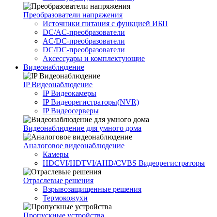
Преобразователи напряжения
Источники питания c функцией ИБП
DC/AC-преобразователи
AC/DC-преобразователи
DC/DC-преобразователи
Аксессуары и комплектующие
Видеонаблюдение
IP Видеонаблюдение
IP Видеокамеры
IP Видеорегистраторы(NVR)
IP Видеосерверы
Видеонаблюдение для умного дома
Аналоговое видеонаблюдение
Камеры
HDCVI/HDTVI/AHD/CVBS Видеорегистраторы
Отраслевые решения
Взрывозащищенные решения
Термокожухи
Пропускные устройства