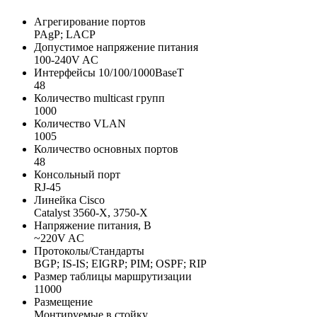
Агрегирование портов
PAgP; LACP
Допустимое напряжение питания
100-240V AC
Интерфейсы 10/100/1000BaseT
48
Количество multicast групп
1000
Количество VLAN
1005
Количество основных портов
48
Консольный порт
RJ-45
Линейка Cisco
Catalyst 3560-X, 3750-X
Напряжение питания, В
~220V AC
Протоколы/Стандарты
BGP; IS-IS; EIGRP; PIM; OSPF; RIP
Размер таблицы маршрутизации
11000
Размещение
Монтируемые в стойку