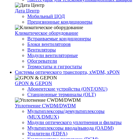
Дата Центр
Мобильный ЦОД
Прецизионные кондиционеры
Климатичeское оборудование
Встраиваемые кондиционеры
Блоки вентиляторов
Вентиляторы
Модули вентиляторные
Обогреватели
Термостаты и гигростаты
Системы оптического транспорта, xWDM, xPON
GPON & GEPON
Абонентские устройства (ONT/ONU)
Станционные терминалы (OLT)
Уплотнение CWDM/DWDM
Мультиплексоры/демультиплексоры
(MUX/DMUX)
Модули оптического уплотнения и фильтры
Мультиплексоры ввода/вывода (OADM)
Усилители (EDFA)