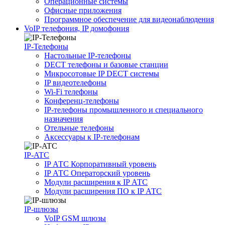
Операционные системы
Офисные приложения
Программное обеспечение для видеонаблюдения
VoIP телефония, IP домофония
IP-Телефоны
Настольные IP-телефоны
DECT телефоны и базовые станции
Микросотовые IP DECT системы
IP видеотелефоны
Wi-Fi телефоны
Конференц-телефоны
IP-телефоны промышленного и специального
назначения
Отельные телефоны
Аксессуары к IP-телефонам
IP-ATC
IP АТС Корпоративный уровень
IP АТС Операторский уровень
Модули расширения к IP АТС
Модули расширения ПО к IP АТС
IP-шлюзы
VoIP GSM шлюзы