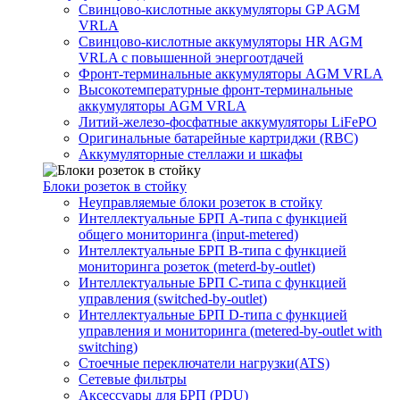
Свинцово-кислотные аккумуляторы GP AGM
VRLA
Свинцово-кислотные аккумуляторы HR AGM
VRLA с повышенной энергоотдачей
Фронт-терминальные аккумуляторы AGM VRLA
Высокотемпературные фронт-терминальные
аккумуляторы AGM VRLA
Литий-железо-фосфатные аккумуляторы LiFePO
Оригинальные батарейные картриджи (RBC)
Аккумуляторные стеллажи и шкафы
Блоки розеток в стойку
Неуправляемые блоки розеток в стойку
Интеллектуальные БРП А-типа с функцией
общего мониторинга (input-metered)
Интеллектуальные БРП B-типа с функцией
мониторинга розеток (meterd-by-outlet)
Интеллектуальные БРП C-типа с функцией
управления (switched-by-outlet)
Интеллектуальные БРП D-типа с функцией
управления и мониторинга (metered-by-outlet with
switching)
Стоечные переключатели нагрузки(ATS)
Сетевые фильтры
Аксессуары для БРП (PDU)