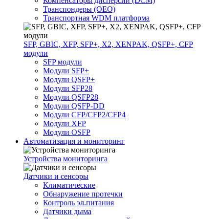
Компенсаторы дисперсии (DCM)
Транспондеры (OEO)
Транспортная WDM платформа
SFP, GBIC, XFP, SFP+, X2, XENPAK, QSFP+, CFP
модули
SFP модули
Модули SFP+
Модули QSFP+
Модули SFP28
Модули QSFP28
Модули QSFP-DD
Модули CFP/CFP2/CFP4
Модули XFP
Модули OSFP
Автоматизация и мониторинг
Устройства мониторинга
Датчики и сенсоры
Климатические
Обнаружение протечки
Контроль эл.питания
Датчики дыма