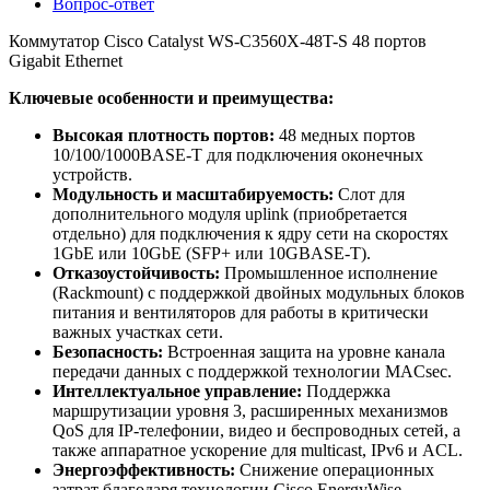
Вопрос-ответ
Коммутатор Cisco Catalyst WS-C3560X-48T-S 48 портов
Gigabit Ethernet
Ключевые особенности и преимущества:
Высокая плотность портов:
48 медных портов
10/100/1000BASE-T для подключения оконечных
устройств.
Модульность и масштабируемость:
Слот для
дополнительного модуля uplink (приобретается
отдельно) для подключения к ядру сети на скоростях
1GbE или 10GbE (SFP+ или 10GBASE-T).
Отказоустойчивость:
Промышленное исполнение
(Rackmount) с поддержкой двойных модульных блоков
питания и вентиляторов для работы в критически
важных участках сети.
Безопасность:
Встроенная защита на уровне канала
передачи данных с поддержкой технологии MACsec.
Интеллектуальное управление:
Поддержка
маршрутизации уровня 3, расширенных механизмов
QoS для IP-телефонии, видео и беспроводных сетей, а
также аппаратное ускорение для multicast, IPv6 и ACL.
Энергоэффективность:
Снижение операционных
затрат благодаря технологии Cisco EnergyWise.