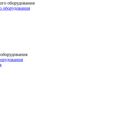
о оборудования
борудования
я