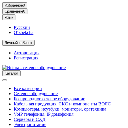
Избранное
0
Сравнение
0
Язык
Русский
O‘zbekcha
Личный кабинет
Авторизация
Регистрация
Каталог
Все категории
Сетевое оборудование
Беспроводное сетевое оборудование
Кабельная продукция, СКС и компоненты ВОЛС
Компьютеры, ноутбуки, мониторы, оргтехника
VoIP телефония, IP домофония
Серверы и СХД
Электропитание