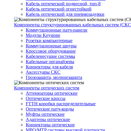
Кабель оптический подвесной, тип-8
Кабель оптический огнестойкий
Кабель оптический для пневмозадувки
Компоненты структурированных кабельных систем (СКС
Коммутационные патч-панели
Модули Keystone
Розетки компьютерные
Коммутационные шнуры
Кроссовое оборудование
Кабеленесущие системы
Кабельные органайзеры
Коннекторы для кабеля
Аксессуары СКС
Грозозащита, молниезащита
Компоненты оптических систем
Аттенюаторы оптические
Оптические кроссы
FTTH коробки распределительные
Оптические патч-корды
Муфты оптические
Адаптеры оптические
Коннекторы оптические
MPO/MTP системы высокой плотности