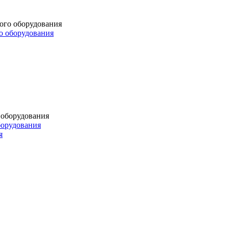
о оборудования
борудования
я