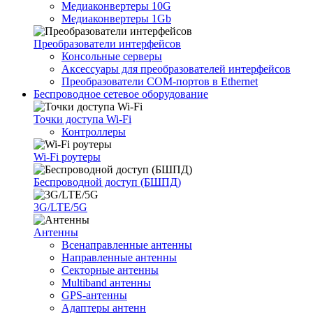
Медиаконвертеры 10G
Медиаконвертеры 1Gb
Преобразователи интерфейсов
Консольные серверы
Аксессуары для преобразователей интерфейсов
Преобразователи COM-портов в Ethernet
Беспроводное сетевое оборудование
Точки доступа Wi-Fi
Контроллеры
Wi-Fi роутеры
Беспроводной доступ (БШПД)
3G/LTE/5G
Антенны
Всенаправленные антенны
Направленные антенны
Секторные антенны
Multiband антенны
GPS-антенны
Адаптеры антенн