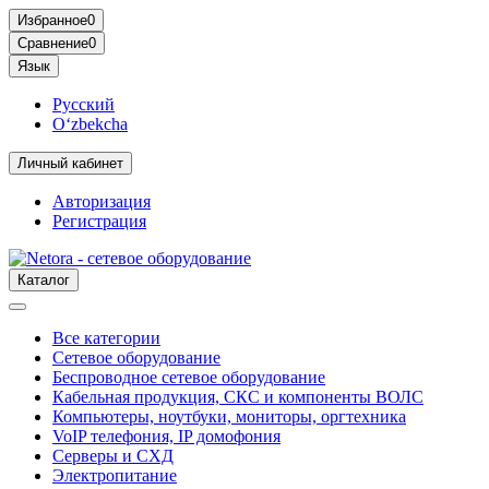
Избранное
0
Сравнение
0
Язык
Русский
O‘zbekcha
Личный кабинет
Авторизация
Регистрация
Каталог
Все категории
Сетевое оборудование
Беспроводное сетевое оборудование
Кабельная продукция, СКС и компоненты ВОЛС
Компьютеры, ноутбуки, мониторы, оргтехника
VoIP телефония, IP домофония
Серверы и СХД
Электропитание