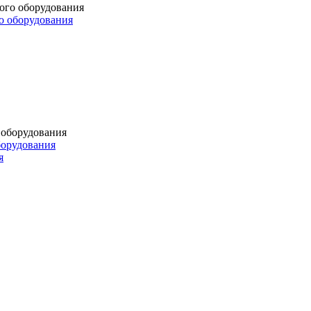
о оборудования
борудования
я