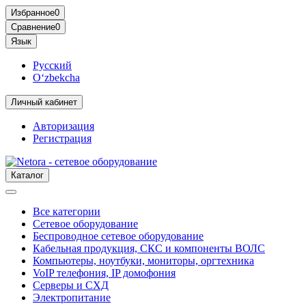
Избранное
0
Сравнение
0
Язык
Русский
O‘zbekcha
Личный кабинет
Авторизация
Регистрация
Каталог
Все категории
Сетевое оборудование
Беспроводное сетевое оборудование
Кабельная продукция, СКС и компоненты ВОЛС
Компьютеры, ноутбуки, мониторы, оргтехника
VoIP телефония, IP домофония
Серверы и СХД
Электропитание