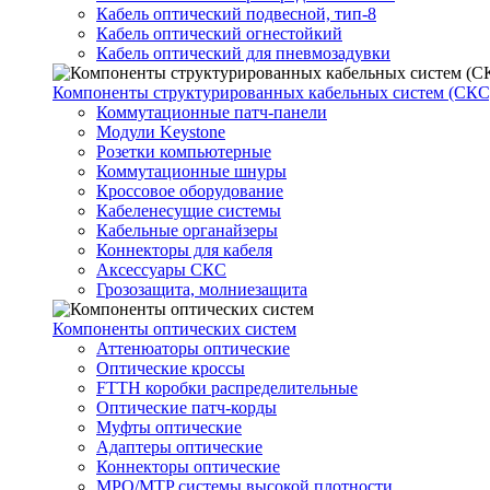
Кабель оптический подвесной, тип-8
Кабель оптический огнестойкий
Кабель оптический для пневмозадувки
Компоненты структурированных кабельных систем (СКС
Коммутационные патч-панели
Модули Keystone
Розетки компьютерные
Коммутационные шнуры
Кроссовое оборудование
Кабеленесущие системы
Кабельные органайзеры
Коннекторы для кабеля
Аксессуары СКС
Грозозащита, молниезащита
Компоненты оптических систем
Аттенюаторы оптические
Оптические кроссы
FTTH коробки распределительные
Оптические патч-корды
Муфты оптические
Адаптеры оптические
Коннекторы оптические
MPO/MTP системы высокой плотности