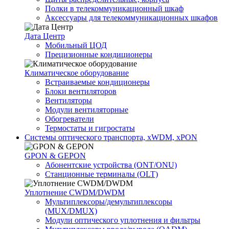
Полки в телекоммуникационный шкаф
Аксессуары для телекоммуникационных шкафов
Дата Центр
Мобильный ЦОД
Прецизионные кондиционеры
Климатичeское оборудование
Встраиваемые кондиционеры
Блоки вентиляторов
Вентиляторы
Модули вентиляторные
Обогреватели
Термостаты и гигростаты
Системы оптического транспорта, xWDM, xPON
GPON & GEPON
Абонентские устройства (ONT/ONU)
Станционные терминалы (OLT)
Уплотнение CWDM/DWDM
Мультиплексоры/демультиплексоры
(MUX/DMUX)
Модули оптического уплотнения и фильтры