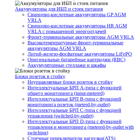
Аккумуляторы для ИБП и стоек питания
Свинцово-кислотные аккумуляторы GP AGM
VRLA
Свинцово-кислотные аккумуляторы HR AGM
VRLA с повышенной энергоотдачей
Фронт-терминальные аккумуляторы AGM VRLA
Высокотемпературные фронт-терминальные
аккумуляторы AGM VRLA
Литий-железо-фосфатные аккумуляторы LiFePO
Оригинальные батарейные картриджи (RBC)
Аккумуляторные стеллажи и шкафы
Блоки розеток в стойку
Неуправляемые блоки розеток в стойку
Интеллектуальные БРП А-типа с функцией
общего мониторинга (input-metered)
Интеллектуальные БРП B-типа с функцией
мониторинга розеток (meterd-by-outlet)
Интеллектуальные БРП C-типа с функцией
управления (switched-by-outlet)
Интеллектуальные БРП D-типа с функцией
управления и мониторинга (metered-by-outlet with
switching)
Стоечные переключатели нагрузки(ATS)