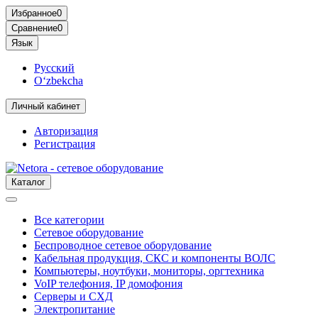
Избранное
0
Сравнение
0
Язык
Русский
O‘zbekcha
Личный кабинет
Авторизация
Регистрация
Каталог
Все категории
Сетевое оборудование
Беспроводное сетевое оборудование
Кабельная продукция, СКС и компоненты ВОЛС
Компьютеры, ноутбуки, мониторы, оргтехника
VoIP телефония, IP домофония
Серверы и СХД
Электропитание