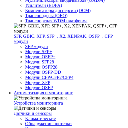
Мультиплексоры ввода/вывода (OADM)
Усилители (EDFA)
Компенсаторы дисперсии (DCM)
Транспондеры (OEO)
Транспортная WDM платформа
SFP, GBIC, XFP, SFP+, X2, XENPAK, QSFP+, CFP
модули
SFP модули
Модули SFP+
Модули QSFP+
Модули SFP28
Модули QSFP28
Модули QSFP-DD
Модули CFP/CFP2/CFP4
Модули XFP
Модули OSFP
Автоматизация и мониторинг
Устройства мониторинга
Датчики и сенсоры
Климатические
Обнаружение протечки