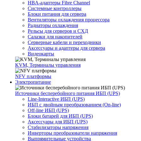
HBA-адаптеры Fibre Channel
Системные контроллеры
Блоки питания для сервера
Вентиляторы охлаждения процессора
Радиаторы охлаждения
Рельсы для серверов и СХД
Салазки для накопителей
Серверные кабели и переходники
Аксессуары и адаптеры для сервера
Видеокарты
KVM, Терминалы управления
NFV платформы
Электропитание
Источники бесперебойного питания ИБП (UPS)
Line-Interactive ИБП (UPS)
ИБП с двойным преобразованием (On-line)
Off-line ИБП (UPS)
Блоки батарей для ИБП (UPS)
Аксессуары для ИБП (UPS)
Стабилизаторы напряжения
Инверторы преобразователи напряжения
Выпрямительные устройства