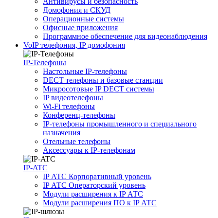
Антивирусы и безопасность
Домофония и СКУД
Операционные системы
Офисные приложения
Программное обеспечение для видеонаблюдения
VoIP телефония, IP домофония
IP-Телефоны
Настольные IP-телефоны
DECT телефоны и базовые станции
Микросотовые IP DECT системы
IP видеотелефоны
Wi-Fi телефоны
Конференц-телефоны
IP-телефоны промышленного и специального
назначения
Отельные телефоны
Аксессуары к IP-телефонам
IP-ATC
IP АТС Корпоративный уровень
IP АТС Операторский уровень
Модули расширения к IP АТС
Модули расширения ПО к IP АТС