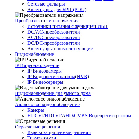
Сетевые фильтры
Аксессуары для БРП (PDU)
Преобразователи напряжения
Источники питания c функцией ИБП
DC/AC-преобразователи
AC/DC-преобразователи
DC/DC-преобразователи
Аксессуары и комплектующие
Видеонаблюдение
IP Видеонаблюдение
IP Видеокамеры
IP Видеорегистраторы(NVR)
IP Видеосерверы
Видеонаблюдение для умного дома
Аналоговое видеонаблюдение
Камеры
HDCVI/HDTVI/AHD/CVBS Видеорегистраторы
Отраслевые решения
Взрывозащищенные решения
Термокожухи