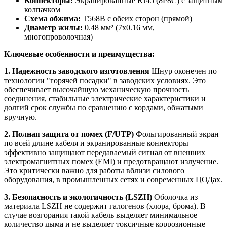
Коннекторы:
Экранированные RJ45 (8P8C) с защитным
колпачком
Схема обжима:
T568B с обеих сторон (прямой)
Диаметр жилы:
0.48 мм² (7x0.16 мм,
многопроволочная)
Ключевые особенности и преимущества:
1. Надежность заводского изготовления
Шнур оконечен по
технологии "горячей посадки" в заводских условиях. Это
обеспечивает высочайшую механическую прочность
соединения, стабильные электрические характеристики и
долгий срок службы по сравнению с кордами, обжатыми
вручную.
2. Полная защита от помех (F/UTP)
Фольгированный экран
по всей длине кабеля и экранированные коннекторы
эффективно защищают передаваемый сигнал от внешних
электромагнитных помех (EMI) и предотвращают излучение.
Это критически важно для работы вблизи силового
оборудования, в промышленных сетях и современных ЦОДах.
3. Безопасность и экологичность (LSZH)
Оболочка из
материала LSZH не содержит галогенов (хлора, брома). В
случае возгорания такой кабель выделяет минимальное
количество дыма и не выделяет токсичные коррозионные