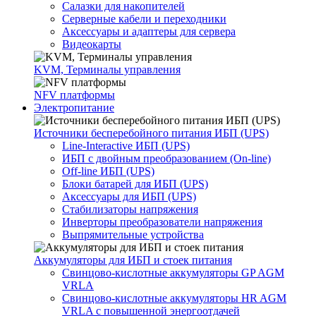
Салазки для накопителей
Серверные кабели и переходники
Аксессуары и адаптеры для сервера
Видеокарты
KVM, Терминалы управления
NFV платформы
Электропитание
Источники бесперебойного питания ИБП (UPS)
Line-Interactive ИБП (UPS)
ИБП с двойным преобразованием (On-line)
Off-line ИБП (UPS)
Блоки батарей для ИБП (UPS)
Аксессуары для ИБП (UPS)
Стабилизаторы напряжения
Инверторы преобразователи напряжения
Выпрямительные устройства
Аккумуляторы для ИБП и стоек питания
Свинцово-кислотные аккумуляторы GP AGM
VRLA
Свинцово-кислотные аккумуляторы HR AGM
VRLA с повышенной энергоотдачей