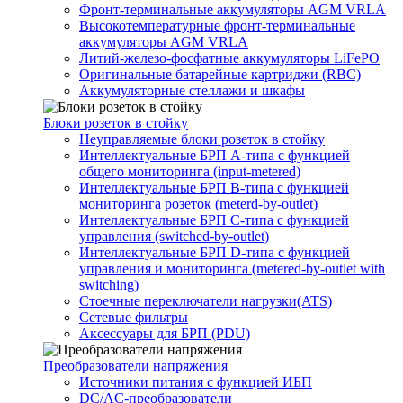
Фронт-терминальные аккумуляторы AGM VRLA
Высокотемпературные фронт-терминальные
аккумуляторы AGM VRLA
Литий-железо-фосфатные аккумуляторы LiFePO
Оригинальные батарейные картриджи (RBC)
Аккумуляторные стеллажи и шкафы
Блоки розеток в стойку
Неуправляемые блоки розеток в стойку
Интеллектуальные БРП А-типа с функцией
общего мониторинга (input-metered)
Интеллектуальные БРП B-типа с функцией
мониторинга розеток (meterd-by-outlet)
Интеллектуальные БРП C-типа с функцией
управления (switched-by-outlet)
Интеллектуальные БРП D-типа с функцией
управления и мониторинга (metered-by-outlet with
switching)
Стоечные переключатели нагрузки(ATS)
Сетевые фильтры
Аксессуары для БРП (PDU)
Преобразователи напряжения
Источники питания c функцией ИБП
DC/AC-преобразователи