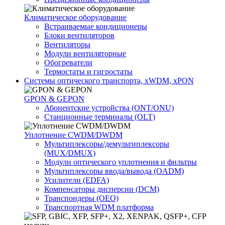
Климатичeское оборудование
Встраиваемые кондиционеры
Блоки вентиляторов
Вентиляторы
Модули вентиляторные
Обогреватели
Термостаты и гигростаты
Системы оптического транспорта, xWDM, xPON
GPON & GEPON
Абонентские устройства (ONT/ONU)
Станционные терминалы (OLT)
Уплотнение CWDM/DWDM
Мультиплексоры/демультиплексоры
(MUX/DMUX)
Модули оптического уплотнения и фильтры
Мультиплексоры ввода/вывода (OADM)
Усилители (EDFA)
Компенсаторы дисперсии (DCM)
Транспондеры (OEO)
Транспортная WDM платформа