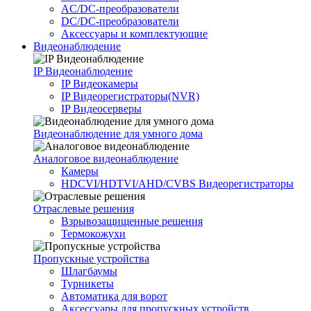
AC/DC-преобразователи
DC/DC-преобразователи
Аксессуары и комплектующие
Видеонаблюдение
IP Видеонаблюдение
IP Видеокамеры
IP Видеорегистраторы(NVR)
IP Видеосерверы
Видеонаблюдение для умного дома
Аналоговое видеонаблюдение
Камеры
HDCVI/HDTVI/AHD/CVBS Видеорегистраторы
Отраслевые решения
Взрывозащищенные решения
Термокожухи
Пропускные устройства
Шлагбаумы
Турникеты
Автоматика для ворот
Аксессуары для пропускных устройств