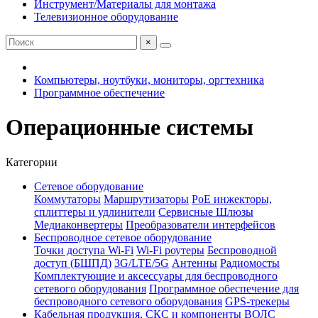
Инструмент/Материалы для монтажа
Телевизионное оборудование
×
Компьютеры, ноутбуки, мониторы, оргтехника
Программное обеспечение
Операционные системы
Категории
Сетевое оборудование
Коммутаторы
Маршрутизаторы
PoE инжекторы,
сплиттеры и удлинители
Сервисные Шлюзы
Медиаконвертеры
Преобразователи интерфейсов
Беспроводное сетевое оборудование
Точки доступа Wi-Fi
Wi-Fi роутеры
Беспроводной
доступ (БШПД)
3G/LTE/5G
Антенны
Радиомосты
Комплектующие и аксессуары для беспроводного
сетевого оборудования
Программное обеспечение для
беспроводного сетевого оборудования
GPS-трекеры
Кабельная продукция, СКС и компоненты ВОЛС