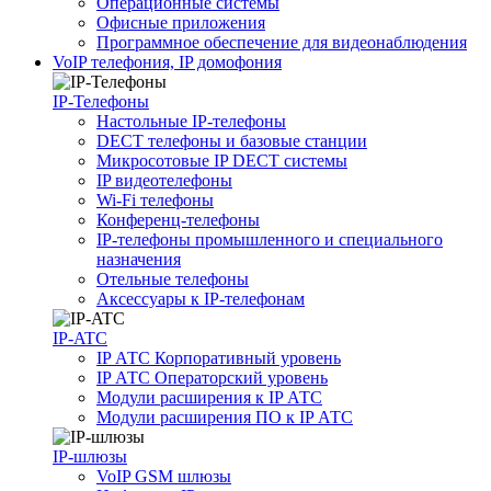
Операционные системы
Офисные приложения
Программное обеспечение для видеонаблюдения
VoIP телефония, IP домофония
IP-Телефоны
Настольные IP-телефоны
DECT телефоны и базовые станции
Микросотовые IP DECT системы
IP видеотелефоны
Wi-Fi телефоны
Конференц-телефоны
IP-телефоны промышленного и специального
назначения
Отельные телефоны
Аксессуары к IP-телефонам
IP-ATC
IP АТС Корпоративный уровень
IP АТС Операторский уровень
Модули расширения к IP АТС
Модули расширения ПО к IP АТС
IP-шлюзы
VoIP GSM шлюзы