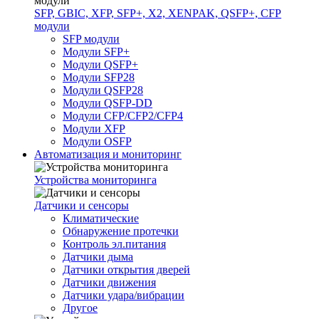
SFP, GBIC, XFP, SFP+, X2, XENPAK, QSFP+, CFP
модули
SFP модули
Модули SFP+
Модули QSFP+
Модули SFP28
Модули QSFP28
Модули QSFP-DD
Модули CFP/CFP2/CFP4
Модули XFP
Модули OSFP
Автоматизация и мониторинг
Устройства мониторинга
Датчики и сенсоры
Климатические
Обнаружение протечки
Контроль эл.питания
Датчики дыма
Датчики открытия дверей
Датчики движения
Датчики удара/вибрации
Другое