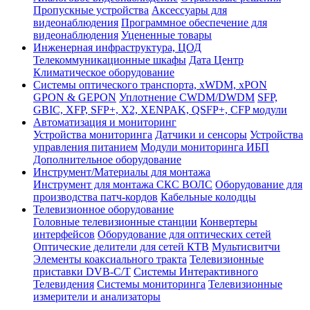
Пропускные устройства
Аксессуары для
видеонаблюдения
Программное обеспечение для
видеонаблюдения
Уцененные товары
Инженерная инфраструктура, ЦОД
Телекоммуникационные шкафы
Дата Центр
Климатичeское оборудование
Системы оптического транспорта, xWDM, xPON
GPON & GEPON
Уплотнение CWDM/DWDM
SFP,
GBIC, XFP, SFP+, X2, XENPAK, QSFP+, CFP модули
Автоматизация и мониторинг
Устройства мониторинга
Датчики и сенсоры
Устройства
управления питанием
Модули мониторинга ИБП
Дополнительное оборудование
Инструмент/Материалы для монтажа
Инструмент для монтажа СКС ВОЛС
Оборудование для
производства патч-кордов
Кабельные колодцы
Телевизионное оборудование
Головные телевизионные станции
Конвертеры
интерфейсов
Оборудование для оптических сетей
Оптические делители для сетей КТВ
Мультисвитчи
Элементы коаксиального тракта
Телевизионные
приставки DVB-C/T
Системы Интерактивного
Телевидения
Системы мониторинга
Телевизионные
измерители и анализаторы