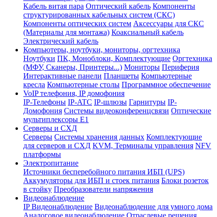
Кабель витая пара
Оптический кабель
Компоненты
структурированных кабельных систем (СКС)
Компоненты оптических систем
Аксессуары для СКС
(Материалы для монтажа)
Коаксиальный кабель
Электрический кабель
Компьютеры, ноутбуки, мониторы, оргтехника
Ноутбуки
ПК, Моноблоки, Комплектующие
Оргтехника
(МФУ, Сканеры, Принтеры...)
Мониторы
Периферия
Интерактивные панели
Планшеты
Компьютерные
кресла
Компьютерные столы
Программное обеспечение
VoIP телефония, IP домофония
IP-Телефоны
IP-ATC
IP-шлюзы
Гарнитуры
IP-
Домофония
Системы видеоконференцсвязи
Оптические
мультиплексоры Е1
Серверы и СХД
Серверы
Системы хранения данных
Комплектующие
для серверов и СХД
KVM, Терминалы управления
NFV
платформы
Электропитание
Источники бесперебойного питания ИБП (UPS)
Аккумуляторы для ИБП и стоек питания
Блоки розеток
в стойку
Преобразователи напряжения
Видеонаблюдение
IP Видеонаблюдение
Видеонаблюдение для умного дома
Аналоговое видеонаблюдение
Отраслевые решения