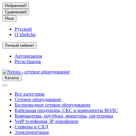
Избранное
0
Сравнение
0
Язык
Русский
O‘zbekcha
Личный кабинет
Авторизация
Регистрация
Каталог
Все категории
Сетевое оборудование
Беспроводное сетевое оборудование
Кабельная продукция, СКС и компоненты ВОЛС
Компьютеры, ноутбуки, мониторы, оргтехника
VoIP телефония, IP домофония
Серверы и СХД
Электропитание