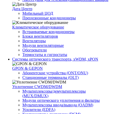
Дата Центр
Мобильный ЦОД
Прецизионные кондиционеры
Климатичeское оборудование
Встраиваемые кондиционеры
Блоки вентиляторов
Вентиляторы
Модули вентиляторные
Обогреватели
Термостаты и гигростаты
Системы оптического транспорта, xWDM, xPON
GPON & GEPON
Абонентские устройства (ONT/ONU)
Станционные терминалы (OLT)
Уплотнение CWDM/DWDM
Мультиплексоры/демультиплексоры
(MUX/DMUX)
Модули оптического уплотнения и фильтры
Мультиплексоры ввода/вывода (OADM)
Усилители (EDFA)