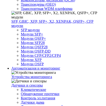
Компенсаторы дисперсии (DCM)
Транспондеры (OEO)
Транспортная WDM платформа
SFP, GBIC, XFP, SFP+, X2, XENPAK, QSFP+, CFP
модули
SFP модули
Модули SFP+
Модули QSFP+
Модули SFP28
Модули QSFP28
Модули QSFP-DD
Модули CFP/CFP2/CFP4
Модули XFP
Модули OSFP
Автоматизация и мониторинг
Устройства мониторинга
Датчики и сенсоры
Климатические
Обнаружение протечки
Контроль эл.питания
Датчики дыма