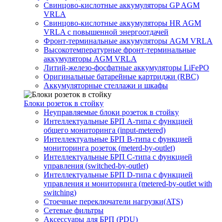
Свинцово-кислотные аккумуляторы GP AGM
VRLA
Свинцово-кислотные аккумуляторы HR AGM
VRLA с повышенной энергоотдачей
Фронт-терминальные аккумуляторы AGM VRLA
Высокотемпературные фронт-терминальные
аккумуляторы AGM VRLA
Литий-железо-фосфатные аккумуляторы LiFePO
Оригинальные батарейные картриджи (RBC)
Аккумуляторные стеллажи и шкафы
Блоки розеток в стойку
Неуправляемые блоки розеток в стойку
Интеллектуальные БРП А-типа с функцией
общего мониторинга (input-metered)
Интеллектуальные БРП B-типа с функцией
мониторинга розеток (meterd-by-outlet)
Интеллектуальные БРП C-типа с функцией
управления (switched-by-outlet)
Интеллектуальные БРП D-типа с функцией
управления и мониторинга (metered-by-outlet with
switching)
Стоечные переключатели нагрузки(ATS)
Сетевые фильтры
Аксессуары для БРП (PDU)