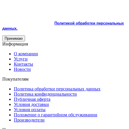
На сайте используются cookie и сервисы аналитики для
корректной работы и улучшения качества обслуживания.
Продолжая пользоваться сайтом, вы соглашаетесь с
использованием cookie и с
Политикой обработки персональных
данных.
Принимаю
Информация
О компании
Услуги
Контакты
Новости
Покупателям
Политика обработки персональных данных
Политика конфиденциальности
Публичная оферта
Условия доставки
Условия оплаты
Положение о гарантийном обслуживании
Производители