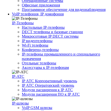
Операционные системы
Офисные приложения
Программное обеспечение для видеонаблюдения
VoIP телефония, IP домофония
IP-Телефоны
Настольные IP-телефоны
DECT телефоны и базовые станции
Микросотовые IP DECT системы
IP видеотелефоны
Wi-Fi телефоны
Конференц-телефоны
IP-телефоны промышленного и специального
назначения
Отельные телефоны
Аксессуары к IP-телефонам
IP-ATC
IP АТС Корпоративный уровень
IP АТС Операторский уровень
Модули расширения к IP АТС
Модули расширения ПО к IP АТС
IP-шлюзы
VoIP GSM шлюзы