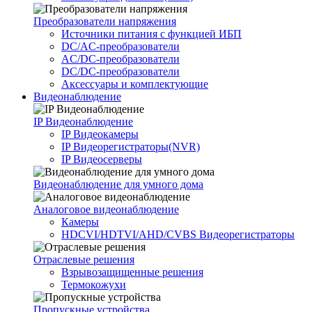
Преобразователи напряжения
Источники питания c функцией ИБП
DC/AC-преобразователи
AC/DC-преобразователи
DC/DC-преобразователи
Аксессуары и комплектующие
Видеонаблюдение
IP Видеонаблюдение
IP Видеокамеры
IP Видеорегистраторы(NVR)
IP Видеосерверы
Видеонаблюдение для умного дома
Аналоговое видеонаблюдение
Камеры
HDCVI/HDTVI/AHD/CVBS Видеорегистраторы
Отраслевые решения
Взрывозащищенные решения
Термокожухи
Пропускные устройства