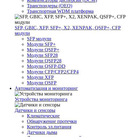
Компенсаторы дисперсии (DCM)
Транспондеры (OEO)
Транспортная WDM платформа
SFP, GBIC, XFP, SFP+, X2, XENPAK, QSFP+, CFP
модули
SFP модули
Модули SFP+
Модули QSFP+
Модули SFP28
Модули QSFP28
Модули QSFP-DD
Модули CFP/CFP2/CFP4
Модули XFP
Модули OSFP
Автоматизация и мониторинг
Устройства мониторинга
Датчики и сенсоры
Климатические
Обнаружение протечки
Контроль эл.питания
Датчики дыма