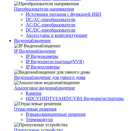
Преобразователи напряжения
Источники питания c функцией ИБП
DC/AC-преобразователи
AC/DC-преобразователи
DC/DC-преобразователи
Аксессуары и комплектующие
Видеонаблюдение
IP Видеонаблюдение
IP Видеокамеры
IP Видеорегистраторы(NVR)
IP Видеосерверы
Видеонаблюдение для умного дома
Аналоговое видеонаблюдение
Камеры
HDCVI/HDTVI/AHD/CVBS Видеорегистраторы
Отраслевые решения
Взрывозащищенные решения
Термокожухи
Пропускные устройства