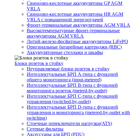
Свинцово-кислотные аккумуляторы GP AGM
VRLA
Свинцово-кислотные аккумуляторы HR AGM
VRLA с повышенной энергоотдачей
Фронт-терминальные аккумуляторы AGM VRLA
Высокотемпературные фронт-терминальные
аккумуляторы AGM VRLA
Литий-железо-фосфатные аккумуляторы LiFePO
Оригинальные батарейные картриджи (RBC)
Аккумуляторные стеллажи и шкафы
Блоки розеток в стойку
Неуправляемые блоки розеток в стойку
Интеллектуальные БРП А-типа с функцией
общего мониторинга (input-metered)
Интеллектуальные БРП B-типа с функцией
мониторинга розеток (meterd-by-outlet)
Интеллектуальные БРП C-типа с функцией
управления (switched-by-outlet)
Интеллектуальные БРП D-типа с функцией
управления и мониторинга (metered-by-outlet with
switching)
Стоечные переключатели нагрузки(ATS)
Сетевые фильтры
Аксессуары для БРП (PDU)