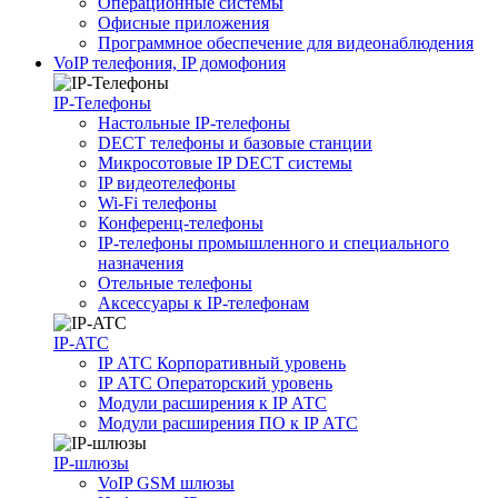
Операционные системы
Офисные приложения
Программное обеспечение для видеонаблюдения
VoIP телефония, IP домофония
IP-Телефоны
Настольные IP-телефоны
DECT телефоны и базовые станции
Микросотовые IP DECT системы
IP видеотелефоны
Wi-Fi телефоны
Конференц-телефоны
IP-телефоны промышленного и специального
назначения
Отельные телефоны
Аксессуары к IP-телефонам
IP-ATC
IP АТС Корпоративный уровень
IP АТС Операторский уровень
Модули расширения к IP АТС
Модули расширения ПО к IP АТС
IP-шлюзы
VoIP GSM шлюзы