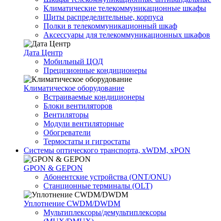
Климатические телекоммуникационные шкафы
Щиты распределительные, корпуса
Полки в телекоммуникационный шкаф
Аксессуары для телекоммуникационных шкафов
Дата Центр
Мобильный ЦОД
Прецизионные кондиционеры
Климатичeское оборудование
Встраиваемые кондиционеры
Блоки вентиляторов
Вентиляторы
Модули вентиляторные
Обогреватели
Термостаты и гигростаты
Системы оптического транспорта, xWDM, xPON
GPON & GEPON
Абонентские устройства (ONT/ONU)
Станционные терминалы (OLT)
Уплотнение CWDM/DWDM
Мультиплексоры/демультиплексоры