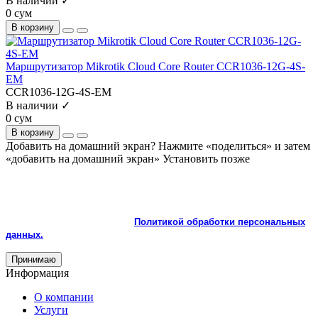
В наличии ✓
0 сум
В корзину
Маршрутизатор Mikrotik Cloud Core Router CCR1036-12G-4S-
EM
CCR1036-12G-4S-EM
В наличии ✓
0 сум
В корзину
Добавить на домашний экран?
Нажмите «поделиться» и затем
«добавить на домашний экран»
Установить
позже
На сайте используются cookie и сервисы аналитики для
корректной работы и улучшения качества обслуживания.
Продолжая пользоваться сайтом, вы соглашаетесь с
использованием cookie и с
Политикой обработки персональных
данных.
Принимаю
Информация
О компании
Услуги