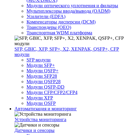
(MUX/DMUX)
Модули оптического уплотнения и фильтры
Мультиплексоры ввода/вывода (OADM)
Усилители (EDFA)
Компенсаторы дисперсии (DCM)
Транспондеры (OEO)
Транспортная WDM платформа
SFP, GBIC, XFP, SFP+, X2, XENPAK, QSFP+, CFP
модули
SFP модули
Модули SFP+
Модули QSFP+
Модули SFP28
Модули QSFP28
Модули QSFP-DD
Модули CFP/CFP2/CFP4
Модули XFP
Модули OSFP
Автоматизация и мониторинг
Устройства мониторинга
Датчики и сенсоры