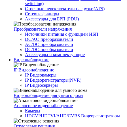
switching)
Стоечные переключатели нагрузки(ATS)
Сетевые фильтры
Аксессуары для БРП (PDU)
Преобразователи напряжения
Источники питания c функцией ИБП
DC/AC-преобразователи
AC/DC-преобразователи
DC/DC-преобразователи
Аксессуары и комплектующие
Видеонаблюдение
IP Видеонаблюдение
IP Видеокамеры
IP Видеорегистраторы(NVR)
IP Видеосерверы
Видеонаблюдение для умного дома
Аналоговое видеонаблюдение
Камеры
HDCVI/HDTVI/AHD/CVBS Видеорегистраторы
Отраслевые решения