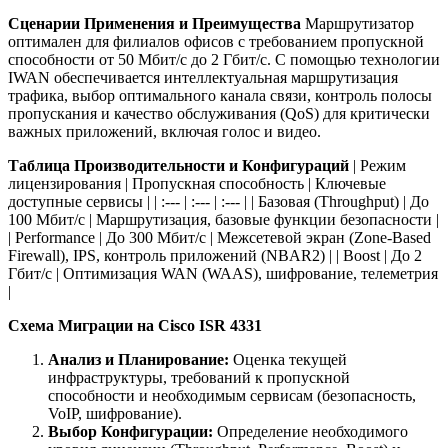
Сценарии Применения и Преимущества
Маршрутизатор
оптимален для филиалов офисов с требованием пропускной
способности от 50 Мбит/с до 2 Гбит/с. С помощью технологии
IWAN обеспечивается интеллектуальная маршрутизация
трафика, выбор оптимального канала связи, контроль полосы
пропускания и качество обслуживания (QoS) для критически
важных приложений, включая голос и видео.
Таблица Производительности и Конфигураций
| Режим
лицензирования | Пропускная способность | Ключевые
доступные сервисы | | :--- | :--- | :--- | | Базовая (Throughput) | До
100 Мбит/с | Маршрутизация, базовые функции безопасности |
| Performance | До 300 Мбит/с | Межсетевой экран (Zone-Based
Firewall), IPS, контроль приложений (NBAR2) | | Boost | До 2
Гбит/с | Оптимизация WAN (WAAS), шифрование, телеметрия
|
Схема Миграции на Cisco ISR 4331
Анализ и Планирование:
Оценка текущей
инфраструктуры, требований к пропускной
способности и необходимым сервисам (безопасность,
VoIP, шифрование).
Выбор Конфигурации:
Определение необходимого