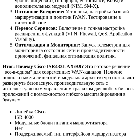
уровня лицензии (Throughput, Performance, Boost) и
дополнительных модулей (NIM, SM-X).
Поэтапное Внедрение:
Установка, настройка базовой
маршрутизации и политик IWAN. Тестирование в
пилотной зоне.
Перенос Сервисов:
Включение и тонкая настройка
расширенных функций (VPN, Firewall, QoS, Application
Visibility).
Оптимизация и Мониторинг:
Запуск телеметрии для
мониторинга состояния сети и производительности
приложений, финальная оптимизация политик.
Итог: Почему Cisco ISR4331-AX/K9?
Это готовое решение
"все-в-одном" для современных WAN-каналов. Наличие
полного пакета лицензий и модульная архитектура позволяют
развернуть безопасную, производительную сеть с
интеллектуальным управлением трафиком для любых бизнес-
приложений с возможностью гибкого масштабирования в
будущем.
Линейка Cisco
ISR 4000
Модульные блоки питания маршрутизатора
Нет
Поддерживаемый тип интерфейсов маршрутизатора