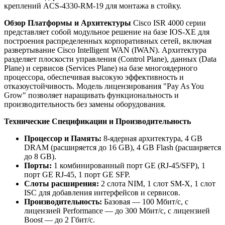
креплений ACS-4330-RM-19 для монтажа в стойку.
Обзор Платформы и Архитектуры
Cisco ISR 4000 серии
представляет собой модульное решение на базе IOS-XE для
построения распределенных корпоративных сетей, включая
развертывание Cisco Intelligent WAN (IWAN). Архитектура
разделяет плоскости управления (Control Plane), данных (Data
Plane) и сервисов (Services Plane) на базе многоядерного
процессора, обеспечивая высокую эффективность и
отказоустойчивость. Модель лицензирования "Pay As You
Grow" позволяет наращивать функциональность и
производительность без замены оборудования.
Технические Спецификации и Производительность
Процессор и Память:
8-ядерная архитектура, 4 GB
DRAM (расширяется до 16 GB), 4 GB Flash (расширяется
до 8 GB).
Порты:
1 комбинированный порт GE (RJ-45/SFP), 1
порт GE RJ-45, 1 порт GE SFP.
Слоты расширения:
2 слота NIM, 1 слот SM-X, 1 слот
ISC для добавления интерфейсов и сервисов.
Производительность:
Базовая — 100 Мбит/с, с
лицензией Performance — до 300 Мбит/с, с лицензией
Boost — до 2 Гбит/с.