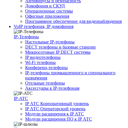
Антивирусы и безопасность
Домофония и СКУД
Операционные системы
Офисные приложения
Программное обеспечение для видеонаблюдения
VoIP телефония, IP домофония
IP-Телефоны
Настольные IP-телефоны
DECT телефоны и базовые станции
Микросотовые IP DECT системы
IP видеотелефоны
Wi-Fi телефоны
Конференц-телефоны
IP-телефоны промышленного и специального
назначения
Отельные телефоны
Аксессуары к IP-телефонам
IP-ATC
IP АТС Корпоративный уровень
IP АТС Операторский уровень
Модули расширения к IP АТС
Модули расширения ПО к IP АТС