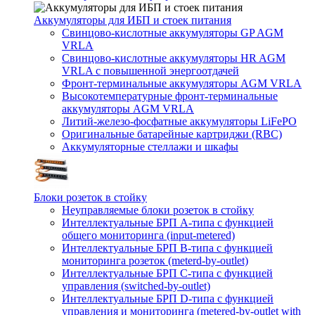
Аккумуляторы для ИБП и стоек питания
Свинцово-кислотные аккумуляторы GP AGM
VRLA
Свинцово-кислотные аккумуляторы HR AGM
VRLA с повышенной энергоотдачей
Фронт-терминальные аккумуляторы AGM VRLA
Высокотемпературные фронт-терминальные
аккумуляторы AGM VRLA
Литий-железо-фосфатные аккумуляторы LiFePO
Оригинальные батарейные картриджи (RBC)
Аккумуляторные стеллажи и шкафы
Блоки розеток в стойку
Неуправляемые блоки розеток в стойку
Интеллектуальные БРП А-типа с функцией
общего мониторинга (input-metered)
Интеллектуальные БРП B-типа с функцией
мониторинга розеток (meterd-by-outlet)
Интеллектуальные БРП C-типа с функцией
управления (switched-by-outlet)
Интеллектуальные БРП D-типа с функцией
управления и мониторинга (metered-by-outlet with