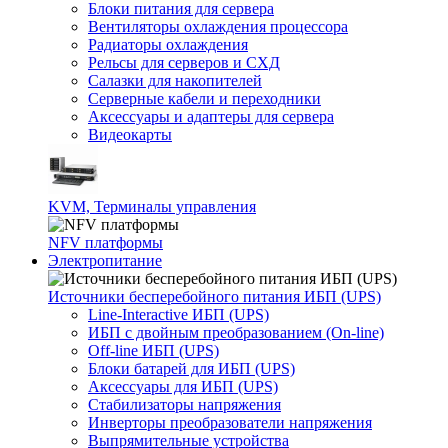
Блоки питания для сервера
Вентиляторы охлаждения процессора
Радиаторы охлаждения
Рельсы для серверов и СХД
Салазки для накопителей
Серверные кабели и переходники
Аксессуары и адаптеры для сервера
Видеокарты
KVM, Терминалы управления
NFV платформы
Электропитание
Источники бесперебойного питания ИБП (UPS)
Line-Interactive ИБП (UPS)
ИБП с двойным преобразованием (On-line)
Off-line ИБП (UPS)
Блоки батарей для ИБП (UPS)
Аксессуары для ИБП (UPS)
Стабилизаторы напряжения
Инверторы преобразователи напряжения
Выпрямительные устройства