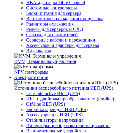
HBA-адаптеры Fibre Channel
Системные контроллеры
Блоки питания для сервера
Вентиляторы охлаждения процессора
Радиаторы охлаждения
Рельсы для серверов и СХД
Салазки для накопителей
Серверные кабели и переходники
Аксессуары и адаптеры для сервера
Видеокарты
KVM, Терминалы управления
NFV платформы
Электропитание
Источники бесперебойного питания ИБП (UPS)
Line-Interactive ИБП (UPS)
ИБП с двойным преобразованием (On-line)
Off-line ИБП (UPS)
Блоки батарей для ИБП (UPS)
Аксессуары для ИБП (UPS)
Стабилизаторы напряжения
Инверторы преобразователи напряжения
Выпрямительные устройства