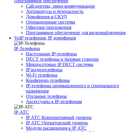
Программное обеспечение
Call-центры, омни-коммуникации
Антивирусы и безопасность
Домофония и СКУД
Операционные системы
Офисные приложения
Программное обеспечение для видеонаблюдения
VoIP телефония, IP домофония
IP-Телефоны
Настольные IP-телефоны
DECT телефоны и базовые станции
Микросотовые IP DECT системы
IP видеотелефоны
Wi-Fi телефоны
Конференц-телефоны
IP-телефоны промышленного и специального
назначения
Отельные телефоны
Аксессуары к IP-телефонам
IP-ATC
IP АТС Корпоративный уровень
IP АТС Операторский уровень
Модули расширения к IP АТС