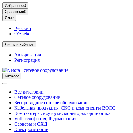
Избранное
0
Сравнение
0
Язык
Русский
O‘zbekcha
Личный кабинет
Авторизация
Регистрация
Каталог
Все категории
Сетевое оборудование
Беспроводное сетевое оборудование
Кабельная продукция, СКС и компоненты ВОЛС
Компьютеры, ноутбуки, мониторы, оргтехника
VoIP телефония, IP домофония
Серверы и СХД
Электропитание