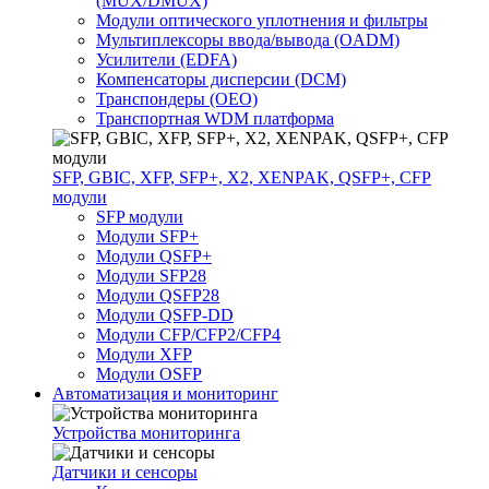
(MUX/DMUX)
Модули оптического уплотнения и фильтры
Мультиплексоры ввода/вывода (OADM)
Усилители (EDFA)
Компенсаторы дисперсии (DCM)
Транспондеры (OEO)
Транспортная WDM платформа
SFP, GBIC, XFP, SFP+, X2, XENPAK, QSFP+, CFP
модули
SFP модули
Модули SFP+
Модули QSFP+
Модули SFP28
Модули QSFP28
Модули QSFP-DD
Модули CFP/CFP2/CFP4
Модули XFP
Модули OSFP
Автоматизация и мониторинг
Устройства мониторинга
Датчики и сенсоры