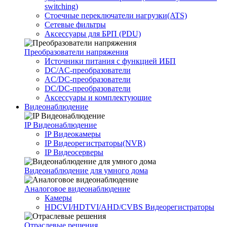
switching)
Стоечные переключатели нагрузки(ATS)
Сетевые фильтры
Аксессуары для БРП (PDU)
Преобразователи напряжения
Источники питания c функцией ИБП
DC/AC-преобразователи
AC/DC-преобразователи
DC/DC-преобразователи
Аксессуары и комплектующие
Видеонаблюдение
IP Видеонаблюдение
IP Видеокамеры
IP Видеорегистраторы(NVR)
IP Видеосерверы
Видеонаблюдение для умного дома
Аналоговое видеонаблюдение
Камеры
HDCVI/HDTVI/AHD/CVBS Видеорегистраторы
Отраслевые решения