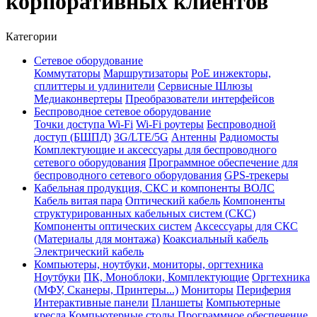
корпоративных клиентов
Категории
Сетевое оборудование
Коммутаторы
Маршрутизаторы
PoE инжекторы,
сплиттеры и удлинители
Сервисные Шлюзы
Медиаконвертеры
Преобразователи интерфейсов
Беспроводное сетевое оборудование
Точки доступа Wi-Fi
Wi-Fi роутеры
Беспроводной
доступ (БШПД)
3G/LTE/5G
Антенны
Радиомосты
Комплектующие и аксессуары для беспроводного
сетевого оборудования
Программное обеспечение для
беспроводного сетевого оборудования
GPS-трекеры
Кабельная продукция, СКС и компоненты ВОЛС
Кабель витая пара
Оптический кабель
Компоненты
структурированных кабельных систем (СКС)
Компоненты оптических систем
Аксессуары для СКС
(Материалы для монтажа)
Коаксиальный кабель
Электрический кабель
Компьютеры, ноутбуки, мониторы, оргтехника
Ноутбуки
ПК, Моноблоки, Комплектующие
Оргтехника
(МФУ, Сканеры, Принтеры...)
Мониторы
Периферия
Интерактивные панели
Планшеты
Компьютерные
кресла
Компьютерные столы
Программное обеспечение