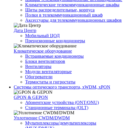
Климатические телекоммуникационные шкафы
Щиты распределительные, корпуса
Полки в телекоммуникационный шкаф
Аксессуары для телекоммуникационных шкафов
Дата Центр
Мобильный ЦОД
Прецизионные кондиционеры
Климатичeское оборудование
Встраиваемые кондиционеры
Блоки вентиляторов
Вентиляторы
Модули вентиляторные
Обогреватели
Термостаты и гигростаты
Системы оптического транспорта, xWDM, xPON
GPON & GEPON
Абонентские устройства (ONT/ONU)
Станционные терминалы (OLT)
Уплотнение CWDM/DWDM
Мультиплексоры/демультиплексоры