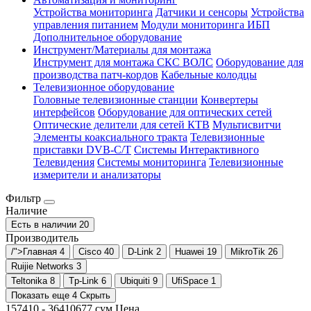
Устройства мониторинга
Датчики и сенсоры
Устройства
управления питанием
Модули мониторинга ИБП
Дополнительное оборудование
Инструмент/Материалы для монтажа
Инструмент для монтажа СКС ВОЛС
Оборудование для
производства патч-кордов
Кабельные колодцы
Телевизионное оборудование
Головные телевизионные станции
Конвертеры
интерфейсов
Оборудование для оптических сетей
Оптические делители для сетей КТВ
Мультисвитчи
Элементы коаксиального тракта
Телевизионные
приставки DVB-C/T
Системы Интерактивного
Телевидения
Системы мониторинга
Телевизионные
измерители и анализаторы
Фильтр
Наличие
Есть в наличии
20
Производитель
/">Главная
4
Cisco
40
D-Link
2
Huawei
19
MikroTik
26
Ruijie Networks
3
Teltonika
8
Tp-Link
6
Ubiquiti
9
UfiSpace
1
Показать еще 4
Скрыть
157410
-
36410677
сум
Цена