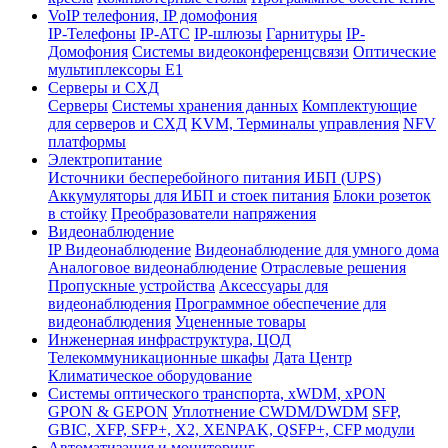
VoIP телефония, IP домофония
IP-Телефоны
IP-ATC
IP-шлюзы
Гарнитуры
IP-
Домофония
Системы видеоконференцсвязи
Оптические
мультиплексоры Е1
Серверы и СХД
Серверы
Системы хранения данных
Комплектующие
для серверов и СХД
KVM, Терминалы управления
NFV
платформы
Электропитание
Источники бесперебойного питания ИБП (UPS)
Аккумуляторы для ИБП и стоек питания
Блоки розеток
в стойку
Преобразователи напряжения
Видеонаблюдение
IP Видеонаблюдение
Видеонаблюдение для умного дома
Аналоговое видеонаблюдение
Отраслевые решения
Пропускные устройства
Аксессуары для
видеонаблюдения
Программное обеспечение для
видеонаблюдения
Уцененные товары
Инженерная инфраструктура, ЦОД
Телекоммуникационные шкафы
Дата Центр
Климатичeское оборудование
Системы оптического транспорта, xWDM, xPON
GPON & GEPON
Уплотнение CWDM/DWDM
SFP,
GBIC, XFP, SFP+, X2, XENPAK, QSFP+, CFP модули
Автоматизация и мониторинг