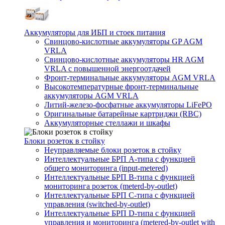
Аккумуляторы для ИБП и стоек питания
Свинцово-кислотные аккумуляторы GP AGM
VRLA
Свинцово-кислотные аккумуляторы HR AGM
VRLA с повышенной энергоотдачей
Фронт-терминальные аккумуляторы AGM VRLA
Высокотемпературные фронт-терминальные
аккумуляторы AGM VRLA
Литий-железо-фосфатные аккумуляторы LiFePO
Оригинальные батарейные картриджи (RBC)
Аккумуляторные стеллажи и шкафы
Блоки розеток в стойку
Неуправляемые блоки розеток в стойку
Интеллектуальные БРП А-типа с функцией
общего мониторинга (input-metered)
Интеллектуальные БРП B-типа с функцией
мониторинга розеток (meterd-by-outlet)
Интеллектуальные БРП C-типа с функцией
управления (switched-by-outlet)
Интеллектуальные БРП D-типа с функцией
управления и мониторинга (metered-by-outlet with