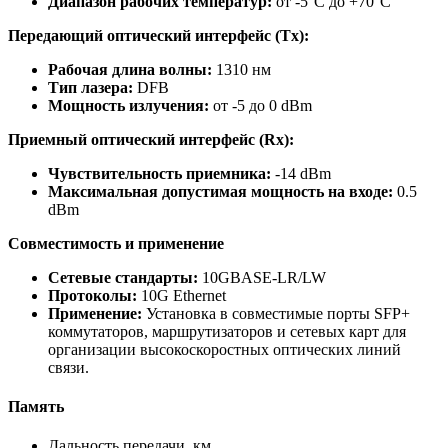
Диапазон рабочих температур:
от -5°C до +70°C
Передающий оптический интерфейс (Tx):
Рабочая длина волны:
1310 нм
Тип лазера:
DFB
Мощность излучения:
от -5 до 0 dBm
Приемный оптический интерфейс (Rx):
Чувствительность приемника:
-14 dBm
Максимальная допустимая мощность на входе:
0.5
dBm
Совместимость и применение
Сетевые стандарты:
10GBASE-LR/LW
Протоколы:
10G Ethernet
Применение:
Установка в совместимые порты SFP+
коммутаторов, маршрутизаторов и сетевых карт для
организации высокоскоростных оптических линий
связи.
Память
Дальность передачи, км