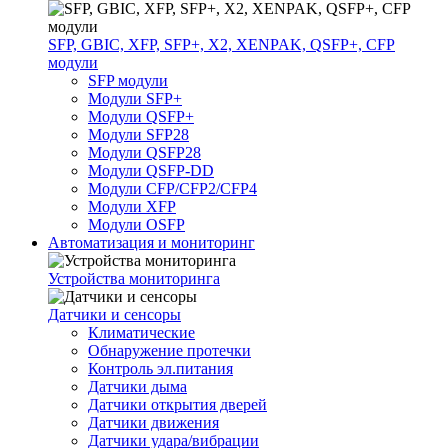
SFP, GBIC, XFP, SFP+, X2, XENPAK, QSFP+, CFP
модули
SFP модули
Модули SFP+
Модули QSFP+
Модули SFP28
Модули QSFP28
Модули QSFP-DD
Модули CFP/CFP2/CFP4
Модули XFP
Модули OSFP
Автоматизация и мониторинг
Устройства мониторинга
Датчики и сенсоры
Климатические
Обнаружение протечки
Контроль эл.питания
Датчики дыма
Датчики открытия дверей
Датчики движения
Датчики удара/вибрации