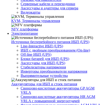
Серверные кабели и переходники
Аксессуары и адаптеры для сервера
Видеокарты
KVM, Терминалы управления
NFV платформы
Электропитание
Источники бесперебойного питания ИБП (UPS)
Line-Interactive ИБП (UPS)
ИБП с двойным преобразованием (On-line)
Off-line ИБП (UPS)
Блоки батарей для ИБП (UPS)
Аксессуары для ИБП (UPS)
Стабилизаторы напряжения
Инверторы преобразователи напряжения
Выпрямительные устройства
Аккумуляторы для ИБП и стоек питания
Свинцово-кислотные аккумуляторы GP AGM
VRLA
Свинцово-кислотные аккумуляторы HR AGM
VRLA с повышенной энергоотдачей