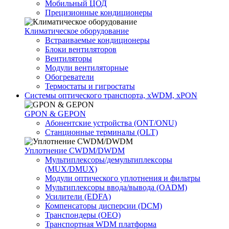
Мобильный ЦОД
Прецизионные кондиционеры
Климатичeское оборудование
Встраиваемые кондиционеры
Блоки вентиляторов
Вентиляторы
Модули вентиляторные
Обогреватели
Термостаты и гигростаты
Системы оптического транспорта, xWDM, xPON
GPON & GEPON
Абонентские устройства (ONT/ONU)
Станционные терминалы (OLT)
Уплотнение CWDM/DWDM
Мультиплексоры/демультиплексоры
(MUX/DMUX)
Модули оптического уплотнения и фильтры
Мультиплексоры ввода/вывода (OADM)
Усилители (EDFA)
Компенсаторы дисперсии (DCM)
Транспондеры (OEO)
Транспортная WDM платформа