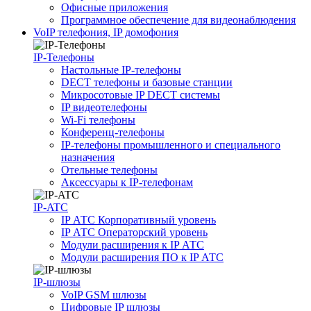
Офисные приложения
Программное обеспечение для видеонаблюдения
VoIP телефония, IP домофония
IP-Телефоны
Настольные IP-телефоны
DECT телефоны и базовые станции
Микросотовые IP DECT системы
IP видеотелефоны
Wi-Fi телефоны
Конференц-телефоны
IP-телефоны промышленного и специального
назначения
Отельные телефоны
Аксессуары к IP-телефонам
IP-ATC
IP АТС Корпоративный уровень
IP АТС Операторский уровень
Модули расширения к IP АТС
Модули расширения ПО к IP АТС
IP-шлюзы
VoIP GSM шлюзы
Цифровые IP шлюзы