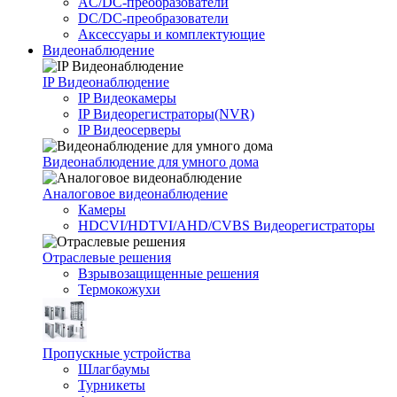
AC/DC-преобразователи
DC/DC-преобразователи
Аксессуары и комплектующие
Видеонаблюдение
IP Видеонаблюдение
IP Видеокамеры
IP Видеорегистраторы(NVR)
IP Видеосерверы
Видеонаблюдение для умного дома
Аналоговое видеонаблюдение
Камеры
HDCVI/HDTVI/AHD/CVBS Видеорегистраторы
Отраслевые решения
Взрывозащищенные решения
Термокожухи
Пропускные устройства
Шлагбаумы
Турникеты