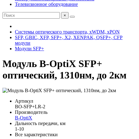
Телевизионное оборудование
×
Системы оптического транспорта, xWDM, xPON
SFP, GBIC, XFP, SFP+, X2, XENPAK, QSFP+, CFP
модули
Модули SFP+
Модуль B-OptiX SFP+
оптический, 1310нм, до 2км
Артикул
BO-SFP+LR-2
Производитель
B-OptiX
Дальность передачи, км
1-10
Все характеристики