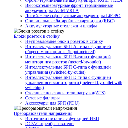
Фронт-терминальные аккумуляторы AGM VRLA
Высокотемпературные фронт-терминальные
аккумуляторы AGM VRLA
Литий-железо-фосфатные аккумуляторы LiFePO
Оригинальные батарейные картриджи (RBC)
Аккумуляторные стеллажи и шкафы
Блоки розеток в стойку
Неуправляемые блоки розеток в стойку
Интеллектуальные БРП А-типа с функцией
общего мониторинга (input-metered)
Интеллектуальные БРП B-типа с функцией
мониторинга розеток (meterd-by-outlet)
Интеллектуальные БРП C-типа с функцией
управления (switched-by-outlet)
Интеллектуальные БРП D-типа с функцией
управления и мониторинга (metered-by-outlet with
switching)
Стоечные переключатели нагрузки(ATS)
Сетевые фильтры
Аксессуары для БРП (PDU)
Преобразователи напряжения
Источники питания c функцией ИБП
DC/AC-преобразователи