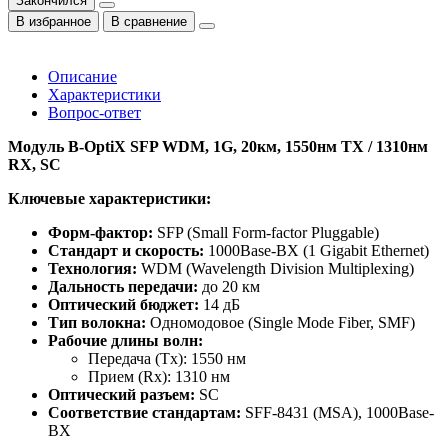
Закончился
В избранное
В сравнение
Описание
Характеристики
Вопрос-ответ
Модуль B-OptiX SFP WDM, 1G, 20км, 1550нм TX / 1310нм
RX, SC
Ключевые характеристики:
Форм-фактор:
SFP (Small Form-factor Pluggable)
Стандарт и скорость:
1000Base-BX (1 Gigabit Ethernet)
Технология:
WDM (Wavelength Division Multiplexing)
Дальность передачи:
до 20 км
Оптический бюджет:
14 дБ
Тип волокна:
Одномодовое (Single Mode Fiber, SMF)
Рабочие длины волн:
Передача (Tx): 1550 нм
Прием (Rx): 1310 нм
Оптический разъем:
SC
Соответствие стандартам:
SFF-8431 (MSA), 1000Base-
BX