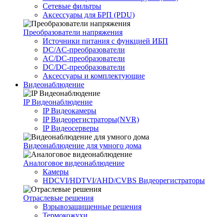
Сетевые фильтры
Аксессуары для БРП (PDU)
Преобразователи напряжения
Источники питания c функцией ИБП
DC/AC-преобразователи
AC/DC-преобразователи
DC/DC-преобразователи
Аксессуары и комплектующие
Видеонаблюдение
IP Видеонаблюдение
IP Видеокамеры
IP Видеорегистраторы(NVR)
IP Видеосерверы
Видеонаблюдение для умного дома
Аналоговое видеонаблюдение
Камеры
HDCVI/HDTVI/AHD/CVBS Видеорегистраторы
Отраслевые решения
Взрывозащищенные решения
Термокожухи