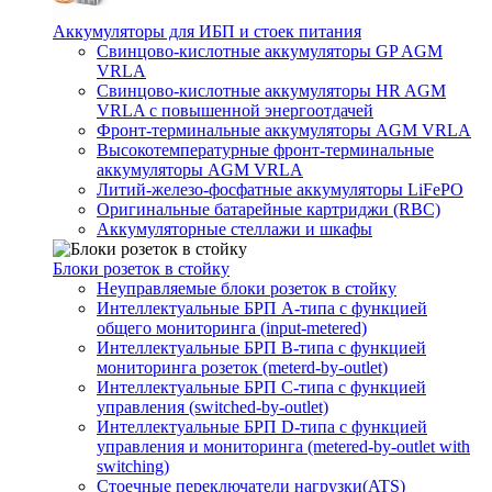
Аккумуляторы для ИБП и стоек питания
Свинцово-кислотные аккумуляторы GP AGM
VRLA
Свинцово-кислотные аккумуляторы HR AGM
VRLA с повышенной энергоотдачей
Фронт-терминальные аккумуляторы AGM VRLA
Высокотемпературные фронт-терминальные
аккумуляторы AGM VRLA
Литий-железо-фосфатные аккумуляторы LiFePO
Оригинальные батарейные картриджи (RBC)
Аккумуляторные стеллажи и шкафы
Блоки розеток в стойку
Неуправляемые блоки розеток в стойку
Интеллектуальные БРП А-типа с функцией
общего мониторинга (input-metered)
Интеллектуальные БРП B-типа с функцией
мониторинга розеток (meterd-by-outlet)
Интеллектуальные БРП C-типа с функцией
управления (switched-by-outlet)
Интеллектуальные БРП D-типа с функцией
управления и мониторинга (metered-by-outlet with
switching)
Стоечные переключатели нагрузки(ATS)