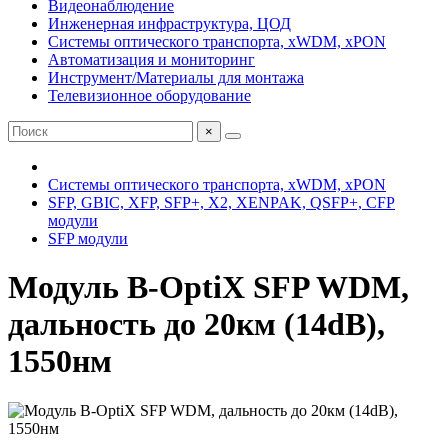
Видеонаблюдение
Инженерная инфраструктура, ЦОД
Системы оптического транспорта, xWDM, xPON
Автоматизация и мониторинг
Инструмент/Материалы для монтажа
Телевизионное оборудование
×
Системы оптического транспорта, xWDM, xPON
SFP, GBIC, XFP, SFP+, X2, XENPAK, QSFP+, CFP
модули
SFP модули
Модуль B-OptiX SFP WDM,
дальность до 20км (14dB),
1550нм