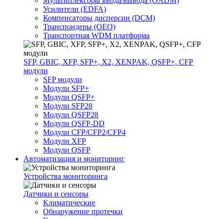
Мультиплексоры ввода/вывода (OADM)
Усилители (EDFA)
Компенсаторы дисперсии (DCM)
Транспондеры (OEO)
Транспортная WDM платформа
SFP, GBIC, XFP, SFP+, X2, XENPAK, QSFP+, CFP
модули
SFP модули
Модули SFP+
Модули QSFP+
Модули SFP28
Модули QSFP28
Модули QSFP-DD
Модули CFP/CFP2/CFP4
Модули XFP
Модули OSFP
Автоматизация и мониторинг
Устройства мониторинга
Датчики и сенсоры
Климатические
Обнаружение протечки