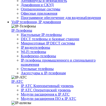
Антивирусы и безопасность
Домофония и СКУД
Операционные системы
Офисные приложения
Программное обеспечение для видеонаблюдения
VoIP телефония, IP домофония
IP-Телефоны
Настольные IP-телефоны
DECT телефоны и базовые станции
Микросотовые IP DECT системы
IP видеотелефоны
Wi-Fi телефоны
Конференц-телефоны
IP-телефоны промышленного и специального
назначения
Отельные телефоны
Аксессуары к IP-телефонам
IP-ATC
IP АТС Корпоративный уровень
IP АТС Операторский уровень
Модули расширения к IP АТС
Модули расширения ПО к IP АТС