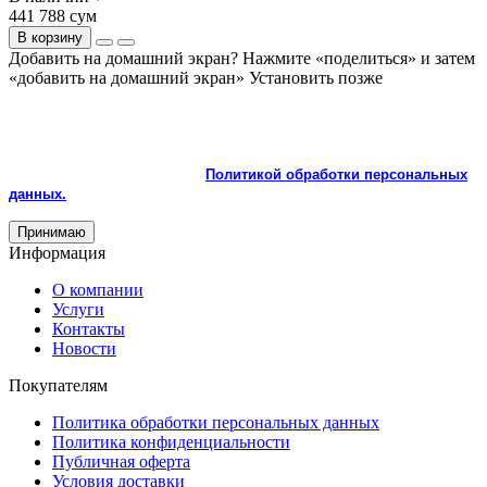
441 788 сум
В корзину
Добавить на домашний экран?
Нажмите «поделиться» и затем
«добавить на домашний экран»
Установить
позже
На сайте используются cookie и сервисы аналитики для
корректной работы и улучшения качества обслуживания.
Продолжая пользоваться сайтом, вы соглашаетесь с
использованием cookie и с
Политикой обработки персональных
данных.
Принимаю
Информация
О компании
Услуги
Контакты
Новости
Покупателям
Политика обработки персональных данных
Политика конфиденциальности
Публичная оферта
Условия доставки