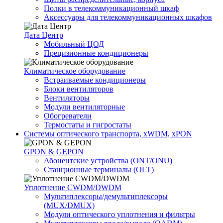
Полки в телекоммуникационный шкаф
Аксессуары для телекоммуникационных шкафов
Дата Центр
Мобильный ЦОД
Прецизионные кондиционеры
Климатичeское оборудование
Встраиваемые кондиционеры
Блоки вентиляторов
Вентиляторы
Модули вентиляторные
Обогреватели
Термостаты и гигростаты
Системы оптического транспорта, xWDM, xPON
GPON & GEPON
Абонентские устройства (ONT/ONU)
Станционные терминалы (OLT)
Уплотнение CWDM/DWDM
Мультиплексоры/демультиплексоры
(MUX/DMUX)
Модули оптического уплотнения и фильтры