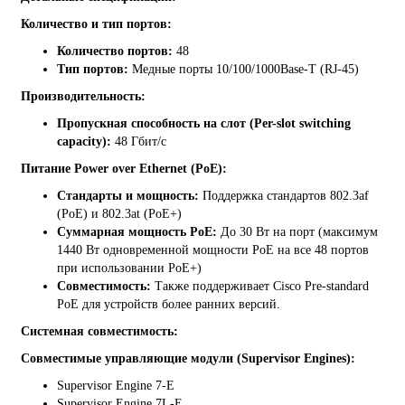
Количество и тип портов:
Количество портов:
48
Тип портов:
Медные порты 10/100/1000Base-T (RJ-45)
Производительность:
Пропускная способность на слот (Per-slot switching
capacity):
48 Гбит/с
Питание Power over Ethernet (PoE):
Стандарты и мощность:
Поддержка стандартов 802.3af
(PoE) и 802.3at (PoE+)
Суммарная мощность PoE:
До 30 Вт на порт (максимум
1440 Вт одновременной мощности PoE на все 48 портов
при использовании PoE+)
Совместимость:
Также поддерживает Cisco Pre-standard
PoE для устройств более ранних версий.
Системная совместимость:
Совместимые управляющие модули (Supervisor Engines):
Supervisor Engine 7-E
Supervisor Engine 7L-E