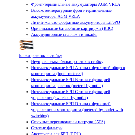
Фронт-терминальные аккумуляторы AGM VRLA
Высокотемпературные фронт-терминальные
аккумуляторы AGM VRLA
Литий-железо-фосфатные аккумуляторы LiFePO
Оригинальные батарейные картриджи (RBC)
Аккумуляторные стеллажи и шкафы
Блоки розеток в стойку
Неуправляемые блоки розеток в стойку
Интеллектуальные БРП А-типа с функцией общего
мониторинга (input-metered)
Интеллектуальные БРП B-типа с функцией
мониторинга розеток (meterd-by-outlet)
Интеллектуальные БРП C-типа с функцией
управления (switched-by-outlet)
Интеллектуальные БРП D-типа с функцией
управления и мониторинга (metered-by-outlet with
switching)
Стоечные переключатели нагрузки(ATS)
Сетевые фильтры
Аксессуары для БРП (PDU)