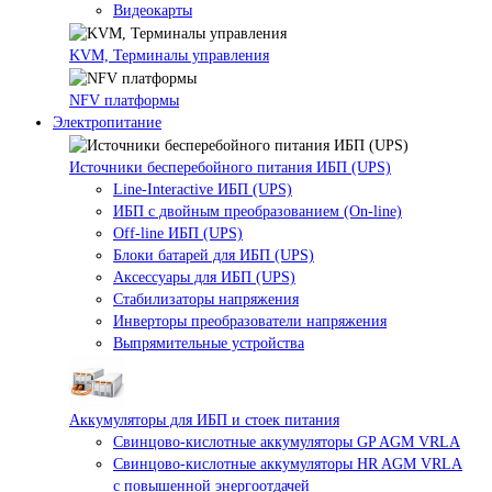
Видеокарты
KVM, Терминалы управления
NFV платформы
Электропитание
Источники бесперебойного питания ИБП (UPS)
Line-Interactive ИБП (UPS)
ИБП с двойным преобразованием (On-line)
Off-line ИБП (UPS)
Блоки батарей для ИБП (UPS)
Аксессуары для ИБП (UPS)
Стабилизаторы напряжения
Инверторы преобразователи напряжения
Выпрямительные устройства
Аккумуляторы для ИБП и стоек питания
Свинцово-кислотные аккумуляторы GP AGM VRLA
Свинцово-кислотные аккумуляторы HR AGM VRLA
с повышенной энергоотдачей