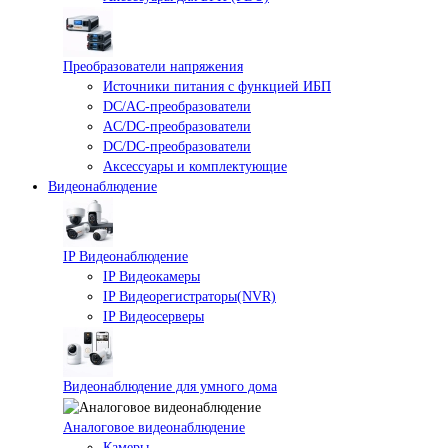
Преобразователи напряжения
Источники питания c функцией ИБП
DC/AC-преобразователи
AC/DC-преобразователи
DC/DC-преобразователи
Аксессуары и комплектующие
Видеонаблюдение
IP Видеонаблюдение
IP Видеокамеры
IP Видеорегистраторы(NVR)
IP Видеосерверы
Видеонаблюдение для умного дома
Аналоговое видеонаблюдение
Камеры