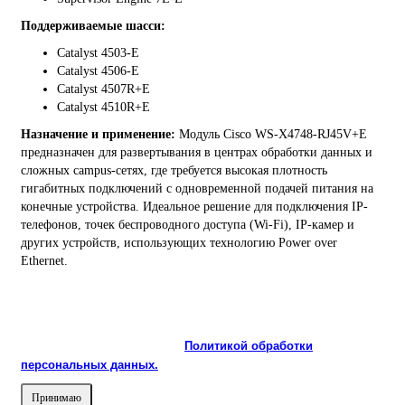
Поддерживаемые шасси:
Catalyst 4503-E
Catalyst 4506-E
Catalyst 4507R+E
Catalyst 4510R+E
Назначение и применение:
Модуль Cisco WS-X4748-RJ45V+E
предназначен для развертывания в центрах обработки данных и
сложных campus-сетях, где требуется высокая плотность
гигабитных подключений с одновременной подачей питания на
конечные устройства. Идеальное решение для подключения IP-
телефонов, точек беспроводного доступа (Wi-Fi), IP-камер и
других устройств, использующих технологию Power over
Ethernet.
На сайте используются cookie и сервисы аналитики для
корректной работы и улучшения качества обслуживания.
Продолжая пользоваться сайтом, вы соглашаетесь с
использованием cookie и с
Политикой обработки
персональных данных.
Принимаю