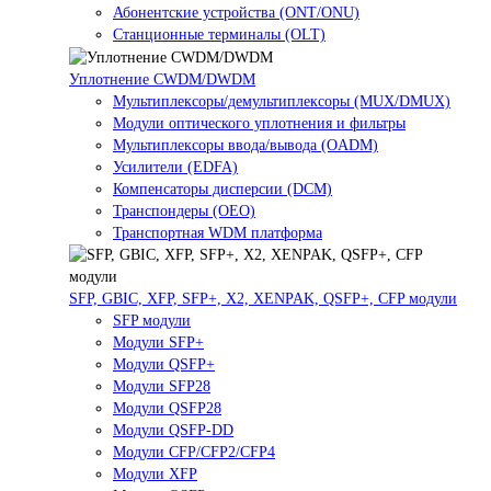
Абонентские устройства (ONT/ONU)
Станционные терминалы (OLT)
Уплотнение CWDM/DWDM
Мультиплексоры/демультиплексоры (MUX/DMUX)
Модули оптического уплотнения и фильтры
Мультиплексоры ввода/вывода (OADM)
Усилители (EDFA)
Компенсаторы дисперсии (DCM)
Транспондеры (OEO)
Транспортная WDM платформа
SFP, GBIC, XFP, SFP+, X2, XENPAK, QSFP+, CFP модули
SFP модули
Модули SFP+
Модули QSFP+
Модули SFP28
Модули QSFP28
Модули QSFP-DD
Модули CFP/CFP2/CFP4
Модули XFP