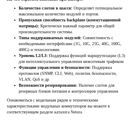
Количество слотов в шасси:
Определяет потенциальное
максимальное количество модулей и портов.
Пропускная способность backplane (коммутационной
матрицы):
Критически важный параметр для общей
производительности системы.
Типы поддерживаемых модулей:
Совместимость с
необходимыми интерфейсами (1G, 10G, 25G, 40G, 100G,
400G) и технологиями.
Уровень L2/L3:
Поддержка функций маршрутизации (L3)
для интеллектуального управления межсетевым трафиком.
Функции управления и безопасности:
Поддержка
протоколов (SNMP, CLI, Web), политик безопасности,
VLAN, QoS и др.
Возможности резервирования:
Наличие слотов для
резервных блоков питания и контроллеров управления.
Ознакомиться с модельным рядом и техническими
характеристиками модульных коммутаторов вы можете в
соответствующем разделе каталога Netora.
На сайте используются cookie и сервисы аналитики для
корректной работы и улучшения качества обслуживания.