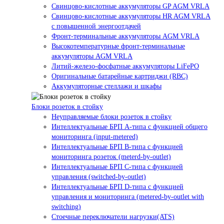
Свинцово-кислотные аккумуляторы GP AGM VRLA
Свинцово-кислотные аккумуляторы HR AGM VRLA
с повышенной энергоотдачей
Фронт-терминальные аккумуляторы AGM VRLA
Высокотемпературные фронт-терминальные
аккумуляторы AGM VRLA
Литий-железо-фосфатные аккумуляторы LiFePO
Оригинальные батарейные картриджи (RBC)
Аккумуляторные стеллажи и шкафы
Блоки розеток в стойку
Неуправляемые блоки розеток в стойку
Интеллектуальные БРП А-типа с функцией общего
мониторинга (input-metered)
Интеллектуальные БРП B-типа с функцией
мониторинга розеток (meterd-by-outlet)
Интеллектуальные БРП C-типа с функцией
управления (switched-by-outlet)
Интеллектуальные БРП D-типа с функцией
управления и мониторинга (metered-by-outlet with
switching)
Стоечные переключатели нагрузки(ATS)