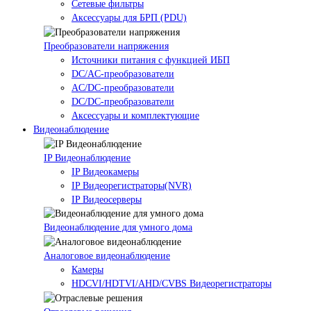
Сетевые фильтры
Аксессуары для БРП (PDU)
Преобразователи напряжения
Источники питания c функцией ИБП
DC/AC-преобразователи
AC/DC-преобразователи
DC/DC-преобразователи
Аксессуары и комплектующие
Видеонаблюдение
IP Видеонаблюдение
IP Видеокамеры
IP Видеорегистраторы(NVR)
IP Видеосерверы
Видеонаблюдение для умного дома
Аналоговое видеонаблюдение
Камеры
HDCVI/HDTVI/AHD/CVBS Видеорегистраторы