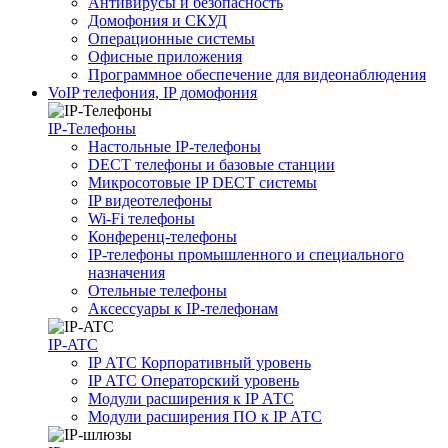
Антивирусы и безопасность
Домофония и СКУД
Операционные системы
Офисные приложения
Программное обеспечение для видеонаблюдения
VoIP телефония, IP домофония
IP-Телефоны
Настольные IP-телефоны
DECT телефоны и базовые станции
Микросотовые IP DECT системы
IP видеотелефоны
Wi-Fi телефоны
Конференц-телефоны
IP-телефоны промышленного и специального
назначения
Отельные телефоны
Аксессуары к IP-телефонам
IP-ATC
IP АТС Корпоративный уровень
IP АТС Операторский уровень
Модули расширения к IP АТС
Модули расширения ПО к IP АТС