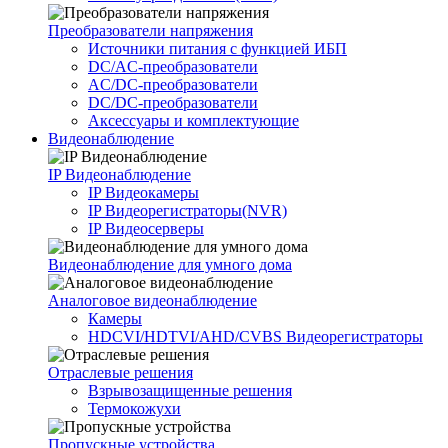
Преобразователи напряжения
Источники питания c функцией ИБП
DC/AC-преобразователи
AC/DC-преобразователи
DC/DC-преобразователи
Аксессуары и комплектующие
Видеонаблюдение
IP Видеонаблюдение
IP Видеокамеры
IP Видеорегистраторы(NVR)
IP Видеосерверы
Видеонаблюдение для умного дома
Аналоговое видеонаблюдение
Камеры
HDCVI/HDTVI/AHD/CVBS Видеорегистраторы
Отраслевые решения
Взрывозащищенные решения
Термокожухи
Пропускные устройства