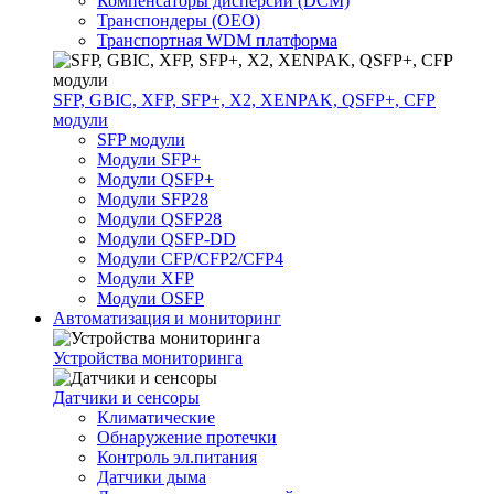
Компенсаторы дисперсии (DCM)
Транспондеры (OEO)
Транспортная WDM платформа
SFP, GBIC, XFP, SFP+, X2, XENPAK, QSFP+, CFP
модули
SFP модули
Модули SFP+
Модули QSFP+
Модули SFP28
Модули QSFP28
Модули QSFP-DD
Модули CFP/CFP2/CFP4
Модули XFP
Модули OSFP
Автоматизация и мониторинг
Устройства мониторинга
Датчики и сенсоры
Климатические
Обнаружение протечки
Контроль эл.питания
Датчики дыма