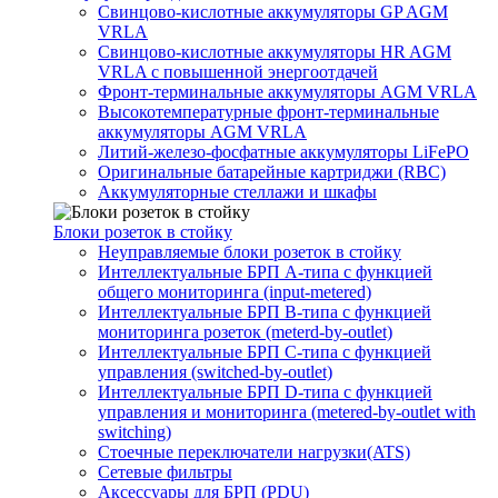
Свинцово-кислотные аккумуляторы GP AGM
VRLA
Свинцово-кислотные аккумуляторы HR AGM
VRLA с повышенной энергоотдачей
Фронт-терминальные аккумуляторы AGM VRLA
Высокотемпературные фронт-терминальные
аккумуляторы AGM VRLA
Литий-железо-фосфатные аккумуляторы LiFePO
Оригинальные батарейные картриджи (RBC)
Аккумуляторные стеллажи и шкафы
Блоки розеток в стойку
Неуправляемые блоки розеток в стойку
Интеллектуальные БРП А-типа с функцией
общего мониторинга (input-metered)
Интеллектуальные БРП B-типа с функцией
мониторинга розеток (meterd-by-outlet)
Интеллектуальные БРП C-типа с функцией
управления (switched-by-outlet)
Интеллектуальные БРП D-типа с функцией
управления и мониторинга (metered-by-outlet with
switching)
Стоечные переключатели нагрузки(ATS)
Сетевые фильтры
Аксессуары для БРП (PDU)