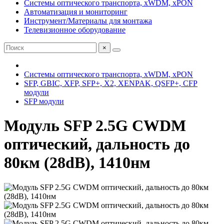
Системы оптического транспорта, xWDM, xPON
Автоматизация и мониторинг
Инструмент/Материалы для монтажа
Телевизионное оборудование
×
Системы оптического транспорта, xWDM, xPON
SFP, GBIC, XFP, SFP+, X2, XENPAK, QSFP+, CFP
модули
SFP модули
Модуль SFP 2.5G CWDM
оптический, дальность до
80км (28dB), 1410нм