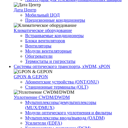
Дата Центр
Мобильный ЦОД
Прецизионные кондиционеры
Климатичeское оборудование
Встраиваемые кондиционеры
Блоки вентиляторов
Вентиляторы
Модули вентиляторные
Обогреватели
Термостаты и гигростаты
Системы оптического транспорта, xWDM, xPON
GPON & GEPON
Абонентские устройства (ONT/ONU)
Станционные терминалы (OLT)
Уплотнение CWDM/DWDM
Мультиплексоры/демультиплексоры
(MUX/DMUX)
Модули оптического уплотнения и фильтры
Мультиплексоры ввода/вывода (OADM)
Усилители (EDFA)