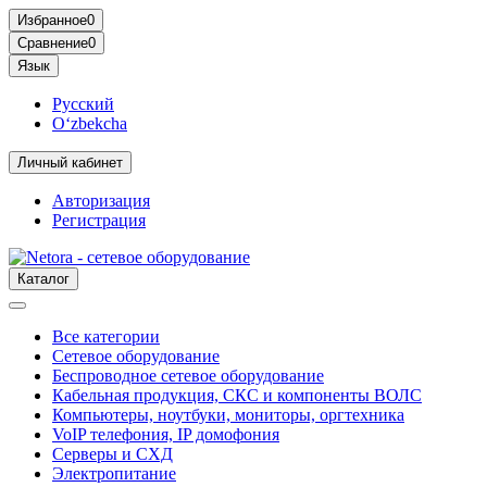
Избранное
0
Сравнение
0
Язык
Русский
O‘zbekcha
Личный кабинет
Авторизация
Регистрация
Каталог
Все категории
Сетевое оборудование
Беспроводное сетевое оборудование
Кабельная продукция, СКС и компоненты ВОЛС
Компьютеры, ноутбуки, мониторы, оргтехника
VoIP телефония, IP домофония
Серверы и СХД
Электропитание