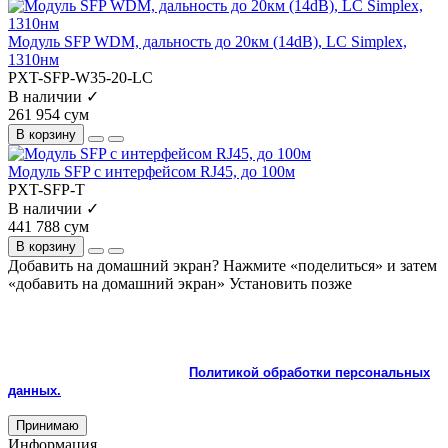
Модуль SFP WDM, дальность до 20км (14dB), LC Simplex,
1310нм
PXT-SFP-W35-20-LC
В наличии ✓
261 954 сум
В корзину
Модуль SFP с интерфейсом RJ45, до 100м
PXT-SFP-T
В наличии ✓
441 788 сум
В корзину
Добавить на домашний экран?
Нажмите «поделиться» и затем
«добавить на домашний экран»
Установить
позже
На сайте используются cookie и сервисы аналитики для
корректной работы и улучшения качества обслуживания.
Продолжая пользоваться сайтом, вы соглашаетесь с
использованием cookie и с
Политикой обработки персональных
данных.
Принимаю
Информация