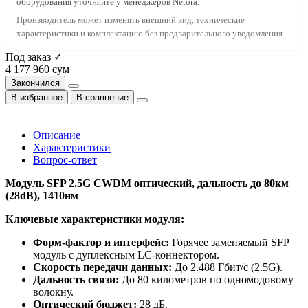
оборудования уточняйте у менеджеров Netora.
Производитель может изменять внешний вид, технические
характеристики и комплектацию без предварительного уведомления.
Под заказ ✓
4 177 960 сум
Закончился
В избранное
В сравнение
Описание
Характеристики
Вопрос-ответ
Модуль SFP 2.5G CWDM оптический, дальность до 80км
(28dB), 1410нм
Ключевые характеристики модуля:
Форм-фактор и интерфейс:
Горячее заменяемый SFP
модуль с дуплексным LC-коннектором.
Скорость передачи данных:
До 2.488 Гбит/с (2.5G).
Дальность связи:
До 80 километров по одномодовому
волокну.
Оптический бюджет:
28 дБ.