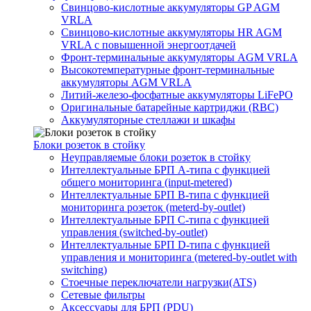
Свинцово-кислотные аккумуляторы GP AGM
VRLA
Свинцово-кислотные аккумуляторы HR AGM
VRLA с повышенной энергоотдачей
Фронт-терминальные аккумуляторы AGM VRLA
Высокотемпературные фронт-терминальные
аккумуляторы AGM VRLA
Литий-железо-фосфатные аккумуляторы LiFePO
Оригинальные батарейные картриджи (RBC)
Аккумуляторные стеллажи и шкафы
Блоки розеток в стойку
Неуправляемые блоки розеток в стойку
Интеллектуальные БРП А-типа с функцией
общего мониторинга (input-metered)
Интеллектуальные БРП B-типа с функцией
мониторинга розеток (meterd-by-outlet)
Интеллектуальные БРП C-типа с функцией
управления (switched-by-outlet)
Интеллектуальные БРП D-типа с функцией
управления и мониторинга (metered-by-outlet with
switching)
Стоечные переключатели нагрузки(ATS)
Сетевые фильтры
Аксессуары для БРП (PDU)