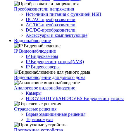
Преобразователи напряжения
Источники питания c функцией ИБП
DC/AC-преобразователи
AC/DC-преобразователи
DC/DC-преобразователи
Аксессуары и комплектующие
Видеонаблюдение
IP Видеонаблюдение
IP Видеокамеры
IP Видеорегистраторы(NVR)
IP Видеосерверы
Видеонаблюдение для умного дома
Аналоговое видеонаблюдение
Камеры
HDCVI/HDTVI/AHD/CVBS Видеорегистраторы
Отраслевые решения
Взрывозащищенные решения
Термокожухи
Пропускные устройства