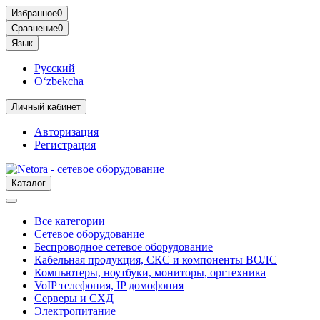
Избранное
0
Сравнение
0
Язык
Русский
O‘zbekcha
Личный кабинет
Авторизация
Регистрация
Каталог
Все категории
Сетевое оборудование
Беспроводное сетевое оборудование
Кабельная продукция, СКС и компоненты ВОЛС
Компьютеры, ноутбуки, мониторы, оргтехника
VoIP телефония, IP домофония
Серверы и СХД
Электропитание