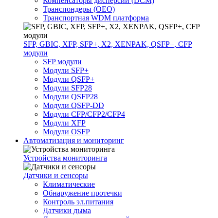
Компенсаторы дисперсии (DCM)
Транспондеры (OEO)
Транспортная WDM платформа
SFP, GBIC, XFP, SFP+, X2, XENPAK, QSFP+, CFP
модули
SFP модули
Модули SFP+
Модули QSFP+
Модули SFP28
Модули QSFP28
Модули QSFP-DD
Модули CFP/CFP2/CFP4
Модули XFP
Модули OSFP
Автоматизация и мониторинг
Устройства мониторинга
Датчики и сенсоры
Климатические
Обнаружение протечки
Контроль эл.питания
Датчики дыма