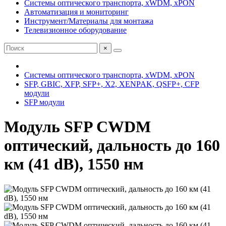
Системы оптического транспорта, xWDM, xPON
Автоматизация и мониторинг
Инструмент/Материалы для монтажа
Телевизионное оборудование
×
Системы оптического транспорта, xWDM, xPON
SFP, GBIC, XFP, SFP+, X2, XENPAK, QSFP+, CFP
модули
SFP модули
Модуль SFP CWDM
оптический, дальность до 160
км (41 dB), 1550 нм