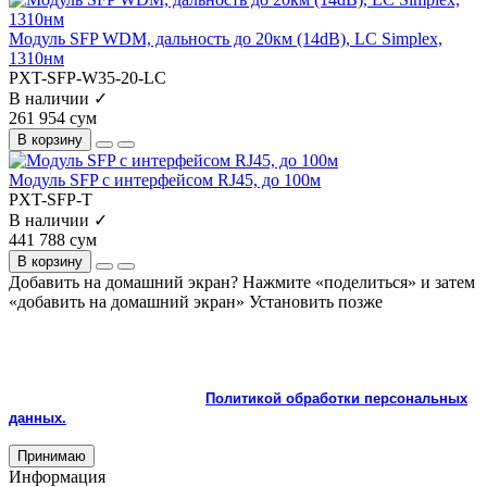
Модуль SFP WDM, дальность до 20км (14dB), LC Simplex,
1310нм
PXT-SFP-W35-20-LC
В наличии ✓
261 954 сум
В корзину
Модуль SFP с интерфейсом RJ45, до 100м
PXT-SFP-T
В наличии ✓
441 788 сум
В корзину
Добавить на домашний экран?
Нажмите «поделиться» и затем
«добавить на домашний экран»
Установить
позже
На сайте используются cookie и сервисы аналитики для
корректной работы и улучшения качества обслуживания.
Продолжая пользоваться сайтом, вы соглашаетесь с
использованием cookie и с
Политикой обработки персональных
данных.
Принимаю
Информация