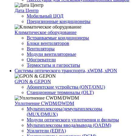
Дата Центр
Мобильный ЦОД
Прецизионные кондиционеры
Климатичeское оборудование
Встраиваемые кондиционеры
Блоки вентиляторов
Вентиляторы
Модули вентиляторные
Обогреватели
Термостаты и гигростаты
Системы оптического транспорта, xWDM, xPON
GPON & GEPON
Абонентские устройства (ONT/ONU)
Станционные терминалы (OLT)
Уплотнение CWDM/DWDM
Мультиплексоры/демультиплексоры
(MUX/DMUX)
Модули оптического уплотнения и фильтры
Мультиплексоры ввода/вывода (OADM)
Усилители (EDFA)