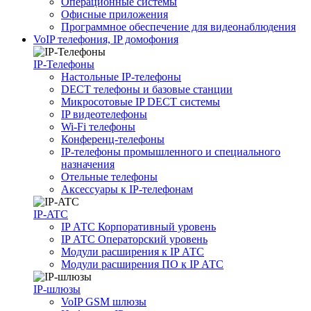
Операционные системы
Офисные приложения
Программное обеспечение для видеонаблюдения
VoIP телефония, IP домофония
IP-Телефоны
Настольные IP-телефоны
DECT телефоны и базовые станции
Микросотовые IP DECT системы
IP видеотелефоны
Wi-Fi телефоны
Конференц-телефоны
IP-телефоны промышленного и специального
назначения
Отельные телефоны
Аксессуары к IP-телефонам
IP-ATC
IP АТС Корпоративный уровень
IP АТС Операторский уровень
Модули расширения к IP АТС
Модули расширения ПО к IP АТС
IP-шлюзы
VoIP GSM шлюзы