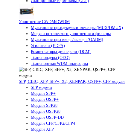
Станционные терминалы (OLT)
Уплотнение CWDM/DWDM
Мультиплексоры/демультиплексоры (MUX/DMUX)
Модули оптического уплотнения и фильтры
Мультиплексоры ввода/вывода (OADM)
Усилители (EDFA)
Компенсаторы дисперсии (DCM)
Транспондеры (OEO)
Транспортная WDM платформа
SFP, GBIC, XFP, SFP+, X2, XENPAK, QSFP+, CFP модули
SFP модули
Модули SFP+
Модули QSFP+
Модули SFP28
Модули QSFP28
Модули QSFP-DD
Модули CFP/CFP2/CFP4
Модули XFP