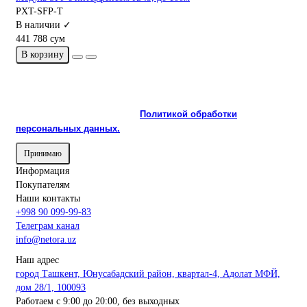
PXT-SFP-T
В наличии ✓
441 788 сум
В корзину
На сайте используются cookie и сервисы аналитики для
корректной работы и улучшения качества обслуживания.
Продолжая пользоваться сайтом, вы соглашаетесь с
использованием cookie и с
Политикой обработки
персональных данных.
Принимаю
Информация
Покупателям
Наши контакты
+998 90 099-99-83
Телеграм канал
info@netora.uz
Наш адрес
город Ташкент, Юнусабадский район, квартал-4, Адолат МФЙ,
дом 28/1, 100093
Работаем с 9:00 до 20:00, без выходных