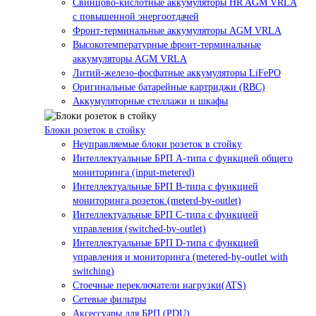
Свинцово-кислотные аккумуляторы HR AGM VRLA
с повышенной энергоотдачей
Фронт-терминальные аккумуляторы AGM VRLA
Высокотемпературные фронт-терминальные
аккумуляторы AGM VRLA
Литий-железо-фосфатные аккумуляторы LiFePO
Оригинальные батарейные картриджи (RBC)
Аккумуляторные стеллажи и шкафы
Блоки розеток в стойку
Неуправляемые блоки розеток в стойку
Интеллектуальные БРП А-типа с функцией общего
мониторинга (input-metered)
Интеллектуальные БРП B-типа с функцией
мониторинга розеток (meterd-by-outlet)
Интеллектуальные БРП C-типа с функцией
управления (switched-by-outlet)
Интеллектуальные БРП D-типа с функцией
управления и мониторинга (metered-by-outlet with
switching)
Стоечные переключатели нагрузки(ATS)
Сетевые фильтры
Аксессуары для БРП (PDU)