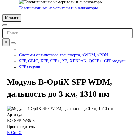
Телевизионные измерители и анализаторы
Каталог
×
Системы оптического транспорта, xWDM, xPON
SFP, GBIC, XFP, SFP+, X2, XENPAK, QSFP+, CFP модули
SFP модули
Модуль B-OptiX SFP WDM,
дальность до 3 км, 1310 нм
Артикул
BO-SFP-W35-3
Производитель
B-OptiX