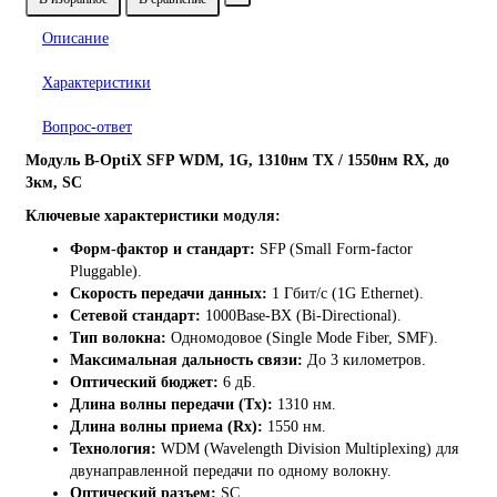
Описание
Характеристики
Вопрос-ответ
Модуль B-OptiX SFP WDM, 1G, 1310нм TX / 1550нм RX, до
3км, SC
Ключевые характеристики модуля:
Форм-фактор и стандарт:
SFP (Small Form-factor
Pluggable).
Скорость передачи данных:
1 Гбит/с (1G Ethernet).
Сетевой стандарт:
1000Base-BX (Bi-Directional).
Тип волокна:
Одномодовое (Single Mode Fiber, SMF).
Максимальная дальность связи:
До 3 километров.
Оптический бюджет:
6 дБ.
Длина волны передачи (Tx):
1310 нм.
Длина волны приема (Rx):
1550 нм.
Технология:
WDM (Wavelength Division Multiplexing) для
двунаправленной передачи по одному волокну.
Оптический разъем:
SC.