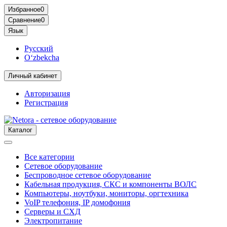
Избранное
0
Сравнение
0
Язык
Русский
O‘zbekcha
Личный кабинет
Авторизация
Регистрация
Каталог
Все категории
Сетевое оборудование
Беспроводное сетевое оборудование
Кабельная продукция, СКС и компоненты ВОЛС
Компьютеры, ноутбуки, мониторы, оргтехника
VoIP телефония, IP домофония
Серверы и СХД
Электропитание