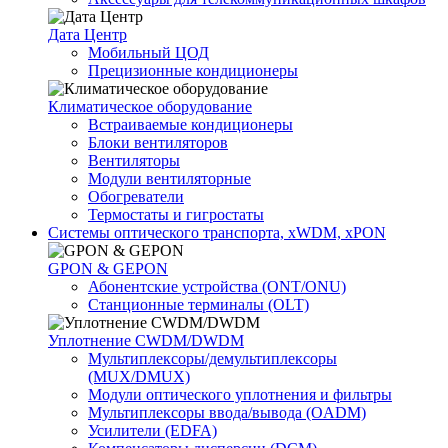
Дата Центр
Мобильный ЦОД
Прецизионные кондиционеры
Климатичeское оборудование
Встраиваемые кондиционеры
Блоки вентиляторов
Вентиляторы
Модули вентиляторные
Обогреватели
Термостаты и гигростаты
Системы оптического транспорта, xWDM, xPON
GPON & GEPON
Абонентские устройства (ONT/ONU)
Станционные терминалы (OLT)
Уплотнение CWDM/DWDM
Мультиплексоры/демультиплексоры
(MUX/DMUX)
Модули оптического уплотнения и фильтры
Мультиплексоры ввода/вывода (OADM)
Усилители (EDFA)