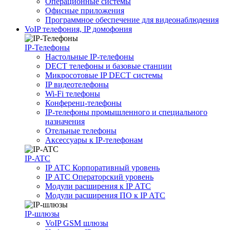
Операционные системы
Офисные приложения
Программное обеспечение для видеонаблюдения
VoIP телефония, IP домофония
IP-Телефоны
Настольные IP-телефоны
DECT телефоны и базовые станции
Микросотовые IP DECT системы
IP видеотелефоны
Wi-Fi телефоны
Конференц-телефоны
IP-телефоны промышленного и специального
назначения
Отельные телефоны
Аксессуары к IP-телефонам
IP-ATC
IP АТС Корпоративный уровень
IP АТС Операторский уровень
Модули расширения к IP АТС
Модули расширения ПО к IP АТС
IP-шлюзы
VoIP GSM шлюзы