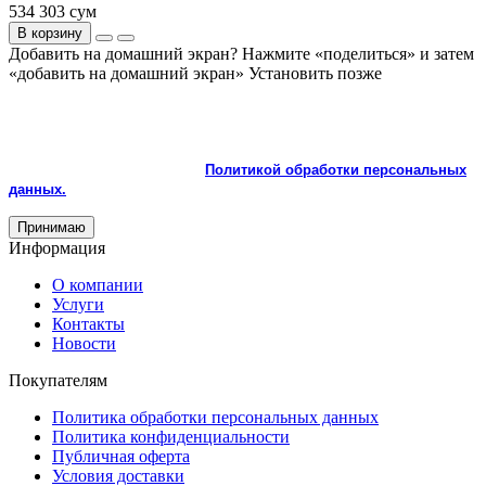
534 303 сум
В корзину
Добавить на домашний экран?
Нажмите «поделиться» и затем
«добавить на домашний экран»
Установить
позже
На сайте используются cookie и сервисы аналитики для
корректной работы и улучшения качества обслуживания.
Продолжая пользоваться сайтом, вы соглашаетесь с
использованием cookie и с
Политикой обработки персональных
данных.
Принимаю
Информация
О компании
Услуги
Контакты
Новости
Покупателям
Политика обработки персональных данных
Политика конфиденциальности
Публичная оферта
Условия доставки