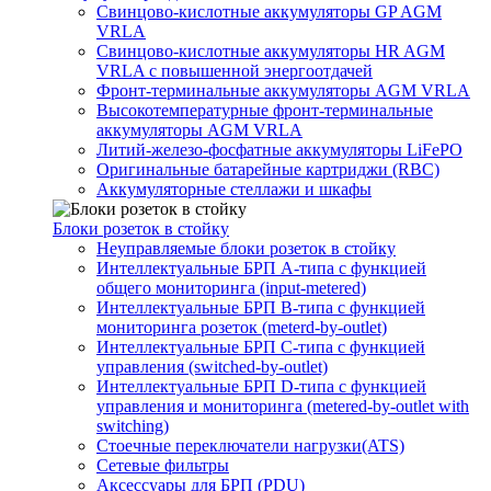
Свинцово-кислотные аккумуляторы GP AGM
VRLA
Свинцово-кислотные аккумуляторы HR AGM
VRLA с повышенной энергоотдачей
Фронт-терминальные аккумуляторы AGM VRLA
Высокотемпературные фронт-терминальные
аккумуляторы AGM VRLA
Литий-железо-фосфатные аккумуляторы LiFePO
Оригинальные батарейные картриджи (RBC)
Аккумуляторные стеллажи и шкафы
Блоки розеток в стойку
Неуправляемые блоки розеток в стойку
Интеллектуальные БРП А-типа с функцией
общего мониторинга (input-metered)
Интеллектуальные БРП B-типа с функцией
мониторинга розеток (meterd-by-outlet)
Интеллектуальные БРП C-типа с функцией
управления (switched-by-outlet)
Интеллектуальные БРП D-типа с функцией
управления и мониторинга (metered-by-outlet with
switching)
Стоечные переключатели нагрузки(ATS)
Сетевые фильтры
Аксессуары для БРП (PDU)