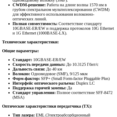
одномодовому волокну (SMF).
CWDM-решение:
Работа на длине волны 1570 нм в
грубом спектральном мультиплексировании (CWDM)
для эффективного использования волоконно-
оптических линий.
Полная совместимость:
Соответствие стандарту
10GBASE-ER/EW и поддержка протоколов 10G Ethernet
и 1G Ethernet (1000BASE-LX).
Технические характеристики:
Общие параметры:
Стандарт:
10GBASE-ER/EW
Скорость передачи данных:
До 10.3125 Гбит/с
Дальность связи:
До 40 км
Волокно:
Одномодовое (SMF), 9/125 мкм
Форм-фактор:
SFP+ (Small Form-factor Pluggable Plus)
Интерфейс оптического разъема:
Duplex LC
Поддержка горячей замены:
Да
Стандарт управления:
Полное соответствие SFF-8472
(MSA)
Оптические характеристики передатчика (TX):
Тип лазера:
EML (Электроабсорбционный