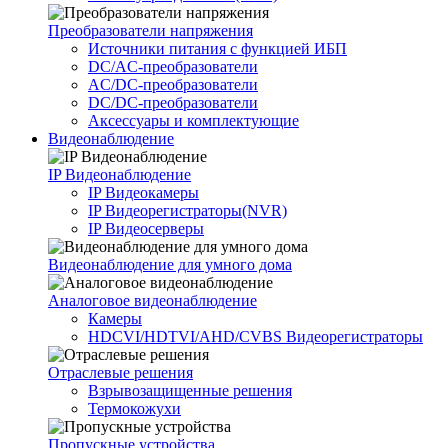
Преобразователи напряжения
Источники питания c функцией ИБП
DC/AC-преобразователи
AC/DC-преобразователи
DC/DC-преобразователи
Аксессуары и комплектующие
Видеонаблюдение
IP Видеонаблюдение
IP Видеокамеры
IP Видеорегистраторы(NVR)
IP Видеосерверы
Видеонаблюдение для умного дома
Аналоговое видеонаблюдение
Камеры
HDCVI/HDTVI/AHD/CVBS Видеорегистраторы
Отраслевые решения
Взрывозащищенные решения
Термокожухи
Пропускные устройства