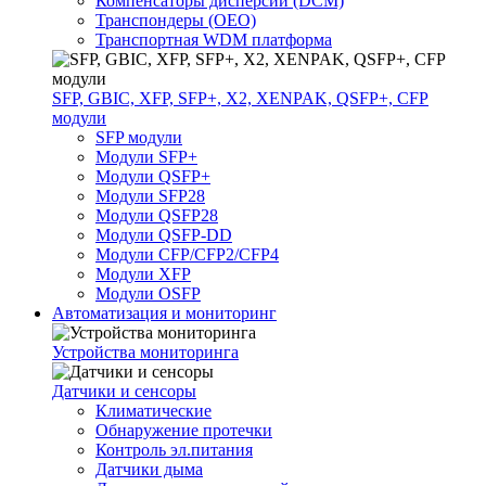
Компенсаторы дисперсии (DCM)
Транспондеры (OEO)
Транспортная WDM платформа
SFP, GBIC, XFP, SFP+, X2, XENPAK, QSFP+, CFP
модули
SFP модули
Модули SFP+
Модули QSFP+
Модули SFP28
Модули QSFP28
Модули QSFP-DD
Модули CFP/CFP2/CFP4
Модули XFP
Модули OSFP
Автоматизация и мониторинг
Устройства мониторинга
Датчики и сенсоры
Климатические
Обнаружение протечки
Контроль эл.питания
Датчики дыма