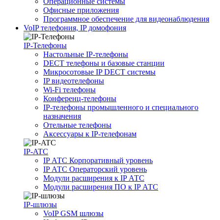
Операционные системы
Офисные приложения
Программное обеспечение для видеонаблюдения
VoIP телефония, IP домофония
IP-Телефоны
Настольные IP-телефоны
DECT телефоны и базовые станции
Микросотовые IP DECT системы
IP видеотелефоны
Wi-Fi телефоны
Конференц-телефоны
IP-телефоны промышленного и специального
назначения
Отельные телефоны
Аксессуары к IP-телефонам
IP-ATC
IP АТС Корпоративный уровень
IP АТС Операторский уровень
Модули расширения к IP АТС
Модули расширения ПО к IP АТС
IP-шлюзы
VoIP GSM шлюзы