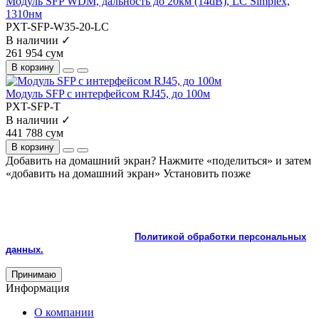
Модуль SFP WDM, дальность до 20км (14dB), LC Simplex,
1310нм
PXT-SFP-W35-20-LC
В наличии ✓
261 954 сум
В корзину
Модуль SFP с интерфейсом RJ45, до 100м
PXT-SFP-T
В наличии ✓
441 788 сум
В корзину
Добавить на домашний экран?
Нажмите «поделиться» и затем
«добавить на домашний экран»
Установить
позже
На сайте используются cookie и сервисы аналитики для
корректной работы и улучшения качества обслуживания.
Продолжая пользоваться сайтом, вы соглашаетесь с
использованием cookie и с
Политикой обработки персональных
данных.
Принимаю
Информация
О компании