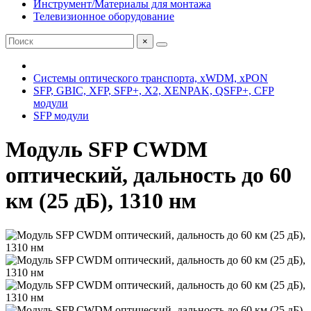
Инструмент/Материалы для монтажа
Телевизионное оборудование
×
Системы оптического транспорта, xWDM, xPON
SFP, GBIC, XFP, SFP+, X2, XENPAK, QSFP+, CFP
модули
SFP модули
Модуль SFP CWDM
оптический, дальность до 60
км (25 дБ), 1310 нм