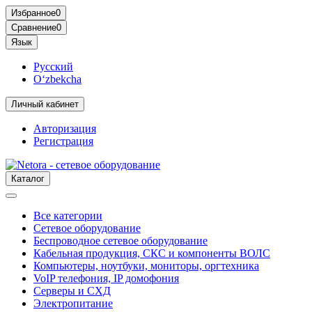
Избранное
0
Сравнение
0
Язык
Русский
O‘zbekcha
Личный кабинет
Авторизация
Регистрация
Каталог
Все категории
Сетевое оборудование
Беспроводное сетевое оборудование
Кабельная продукция, СКС и компоненты ВОЛС
Компьютеры, ноутбуки, мониторы, оргтехника
VoIP телефония, IP домофония
Серверы и СХД
Электропитание