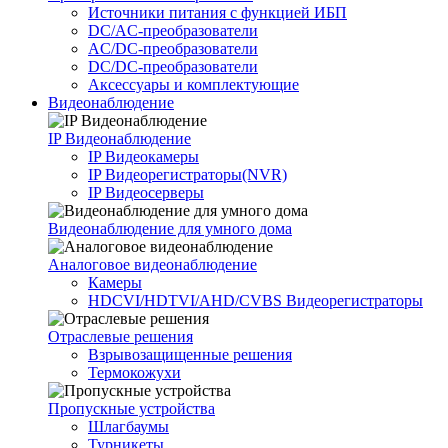
Источники питания c функцией ИБП
DC/AC-преобразователи
AC/DC-преобразователи
DC/DC-преобразователи
Аксессуары и комплектующие
Видеонаблюдение
IP Видеонаблюдение
IP Видеокамеры
IP Видеорегистраторы(NVR)
IP Видеосерверы
Видеонаблюдение для умного дома
Аналоговое видеонаблюдение
Камеры
HDCVI/HDTVI/AHD/CVBS Видеорегистраторы
Отраслевые решения
Взрывозащищенные решения
Термокожухи
Пропускные устройства
Шлагбаумы
Турникеты