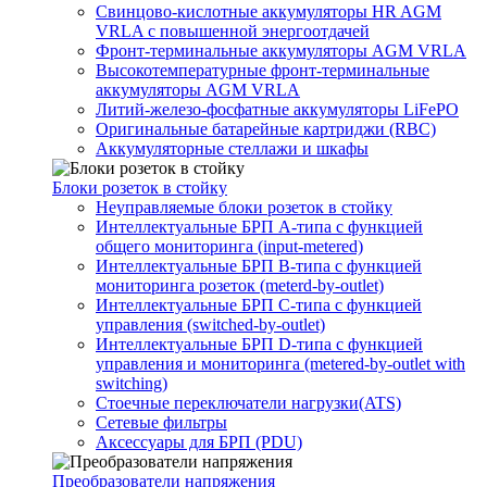
Свинцово-кислотные аккумуляторы HR AGM
VRLA с повышенной энергоотдачей
Фронт-терминальные аккумуляторы AGM VRLA
Высокотемпературные фронт-терминальные
аккумуляторы AGM VRLA
Литий-железо-фосфатные аккумуляторы LiFePO
Оригинальные батарейные картриджи (RBC)
Аккумуляторные стеллажи и шкафы
Блоки розеток в стойку
Неуправляемые блоки розеток в стойку
Интеллектуальные БРП А-типа с функцией
общего мониторинга (input-metered)
Интеллектуальные БРП B-типа с функцией
мониторинга розеток (meterd-by-outlet)
Интеллектуальные БРП C-типа с функцией
управления (switched-by-outlet)
Интеллектуальные БРП D-типа с функцией
управления и мониторинга (metered-by-outlet with
switching)
Стоечные переключатели нагрузки(ATS)
Сетевые фильтры
Аксессуары для БРП (PDU)
Преобразователи напряжения