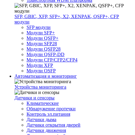
Транспортная WDM платформа
SFP, GBIC, XFP, SFP+, X2, XENPAK, QSFP+, CFP
модули
SFP модули
Модули SFP+
Модули QSFP+
Модули SFP28
Модули QSFP28
Модули QSFP-DD
Модули CFP/CFP2/CFP4
Модули XFP
Модули OSFP
Автоматизация и мониторинг
Устройства мониторинга
Датчики и сенсоры
Климатические
Обнаружение протечки
Контроль эл.питания
Датчики дыма
Датчики открытия дверей
Датчики движения