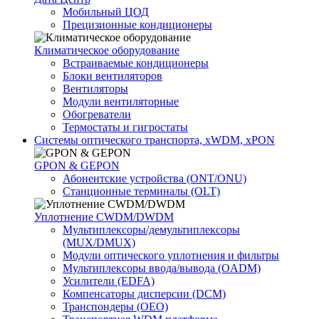
Мобильный ЦОД
Прецизионные кондиционеры
Климатичeское оборудование
Встраиваемые кондиционеры
Блоки вентиляторов
Вентиляторы
Модули вентиляторные
Обогреватели
Термостаты и гигростаты
Системы оптического транспорта, xWDM, xPON
GPON & GEPON
Абонентские устройства (ONT/ONU)
Станционные терминалы (OLT)
Уплотнение CWDM/DWDM
Мультиплексоры/демультиплексоры
(MUX/DMUX)
Модули оптического уплотнения и фильтры
Мультиплексоры ввода/вывода (OADM)
Усилители (EDFA)
Компенсаторы дисперсии (DCM)
Транспондеры (OEO)