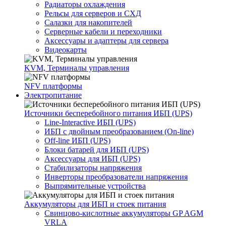
Радиаторы охлаждения
Рельсы для серверов и СХД
Салазки для накопителей
Серверные кабели и переходники
Аксессуары и адаптеры для сервера
Видеокарты
KVM, Терминалы управления
NFV платформы
Электропитание
Источники бесперебойного питания ИБП (UPS)
Line-Interactive ИБП (UPS)
ИБП с двойным преобразованием (On-line)
Off-line ИБП (UPS)
Блоки батарей для ИБП (UPS)
Аксессуары для ИБП (UPS)
Стабилизаторы напряжения
Инверторы преобразователи напряжения
Выпрямительные устройства
Аккумуляторы для ИБП и стоек питания
Свинцово-кислотные аккумуляторы GP AGM
VRLA