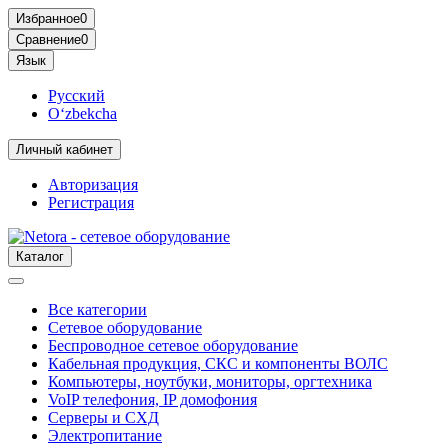
Избранное
0
Сравнение
0
Язык
Русский
O‘zbekcha
Личный кабинет
Авторизация
Регистрация
Каталог
Все категории
Сетевое оборудование
Беспроводное сетевое оборудование
Кабельная продукция, СКС и компоненты ВОЛС
Компьютеры, ноутбуки, мониторы, оргтехника
VoIP телефония, IP домофония
Серверы и СХД
Электропитание