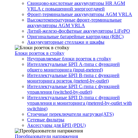
Свинцово-кислотные аккумуляторы HR AGM
VRLA с повышенной энергоотдачей
Фронт-терминальные аккумуляторы AGM VRLA
Высокотемпературные фронт-терминальные
аккумуляторы AGM VRLA
Литий-железо-фосфатные аккумуляторы LiFePO
Оригинальные батарейные картриджи (RBC)
Аккумуляторные стеллажи и шкафы
Блоки розеток в стойку
Неуправляемые блоки розеток в стойку
Интеллектуальные БРП А-типа с функцией
общего мониторинга (input-metered)
Интеллектуальные БРП B-типа с функцией
мониторинга розеток (meterd-by-outlet)
Интеллектуальные БРП C-типа с функцией
управления (switched-by-outlet)
Интеллектуальные БРП D-типа с функцией
управления и мониторинга (metered-by-outlet with
switching)
Стоечные переключатели нагрузки(ATS)
Сетевые фильтры
Аксессуары для БРП (PDU)
Преобразователи напряжения