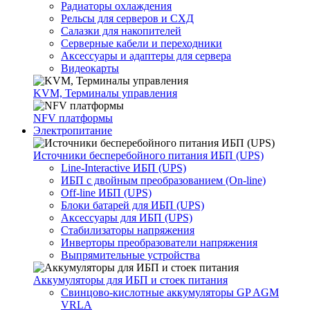
Радиаторы охлаждения
Рельсы для серверов и СХД
Салазки для накопителей
Серверные кабели и переходники
Аксессуары и адаптеры для сервера
Видеокарты
KVM, Терминалы управления
NFV платформы
Электропитание
Источники бесперебойного питания ИБП (UPS)
Line-Interactive ИБП (UPS)
ИБП с двойным преобразованием (On-line)
Off-line ИБП (UPS)
Блоки батарей для ИБП (UPS)
Аксессуары для ИБП (UPS)
Стабилизаторы напряжения
Инверторы преобразователи напряжения
Выпрямительные устройства
Аккумуляторы для ИБП и стоек питания
Свинцово-кислотные аккумуляторы GP AGM
VRLA