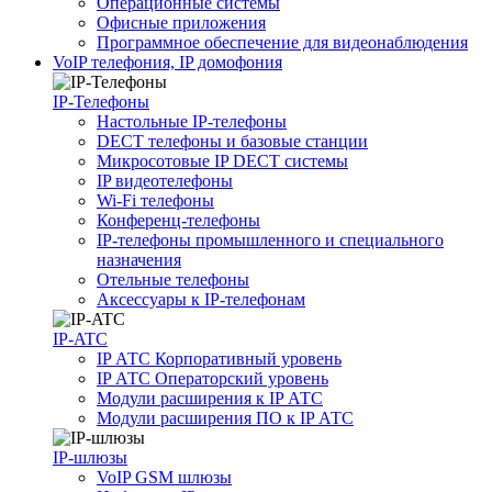
Операционные системы
Офисные приложения
Программное обеспечение для видеонаблюдения
VoIP телефония, IP домофония
IP-Телефоны
Настольные IP-телефоны
DECT телефоны и базовые станции
Микросотовые IP DECT системы
IP видеотелефоны
Wi-Fi телефоны
Конференц-телефоны
IP-телефоны промышленного и специального
назначения
Отельные телефоны
Аксессуары к IP-телефонам
IP-ATC
IP АТС Корпоративный уровень
IP АТС Операторский уровень
Модули расширения к IP АТС
Модули расширения ПО к IP АТС
IP-шлюзы
VoIP GSM шлюзы