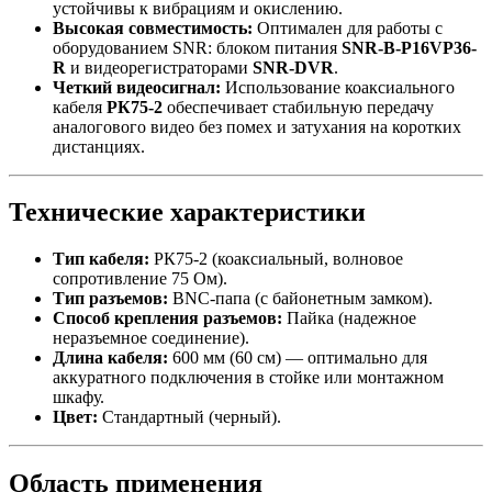
устойчивы к вибрациям и окислению.
Высокая совместимость:
Оптимален для работы с
оборудованием SNR: блоком питания
SNR-B-P16VP36-
R
и видеорегистраторами
SNR-DVR
.
Четкий видеосигнал:
Использование коаксиального
кабеля
РК75-2
обеспечивает стабильную передачу
аналогового видео без помех и затухания на коротких
дистанциях.
Технические характеристики
Тип кабеля:
РК75-2 (коаксиальный, волновое
сопротивление 75 Ом).
Тип разъемов:
BNC-папа (с байонетным замком).
Способ крепления разъемов:
Пайка (надежное
неразъемное соединение).
Длина кабеля:
600 мм (60 см) — оптимально для
аккуратного подключения в стойке или монтажном
шкафу.
Цвет:
Стандартный (черный).
Область применения