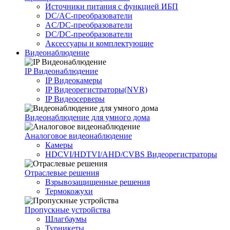
Источники питания c функцией ИБП
DC/AC-преобразователи
AC/DC-преобразователи
DC/DC-преобразователи
Аксессуары и комплектующие
Видеонаблюдение
IP Видеонаблюдение
IP Видеокамеры
IP Видеорегистраторы(NVR)
IP Видеосерверы
Видеонаблюдение для умного дома
Аналоговое видеонаблюдение
Камеры
HDCVI/HDTVI/AHD/CVBS Видеорегистраторы
Отраслевые решения
Взрывозащищенные решения
Термокожухи
Пропускные устройства
Шлагбаумы
Турникеты