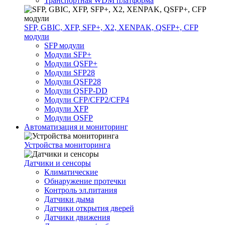
Транспортная WDM платформа
SFP, GBIC, XFP, SFP+, X2, XENPAK, QSFP+, CFP
модули
SFP модули
Модули SFP+
Модули QSFP+
Модули SFP28
Модули QSFP28
Модули QSFP-DD
Модули CFP/CFP2/CFP4
Модули XFP
Модули OSFP
Автоматизация и мониторинг
Устройства мониторинга
Датчики и сенсоры
Климатические
Обнаружение протечки
Контроль эл.питания
Датчики дыма
Датчики открытия дверей
Датчики движения