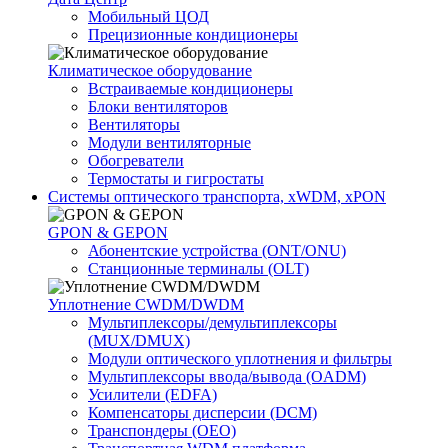
Мобильный ЦОД
Прецизионные кондиционеры
Климатичeское оборудование
Встраиваемые кондиционеры
Блоки вентиляторов
Вентиляторы
Модули вентиляторные
Обогреватели
Термостаты и гигростаты
Системы оптического транспорта, xWDM, xPON
GPON & GEPON
Абонентские устройства (ONT/ONU)
Станционные терминалы (OLT)
Уплотнение CWDM/DWDM
Мультиплексоры/демультиплексоры
(MUX/DMUX)
Модули оптического уплотнения и фильтры
Мультиплексоры ввода/вывода (OADM)
Усилители (EDFA)
Компенсаторы дисперсии (DCM)
Транспондеры (OEO)