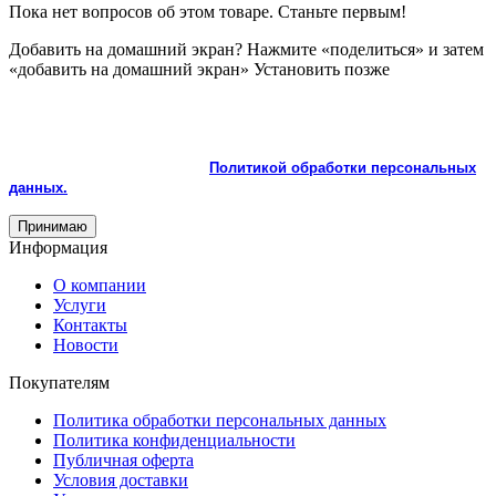
Пока нет вопросов об этом товаре. Станьте первым!
Добавить на домашний экран?
Нажмите «поделиться» и затем
«добавить на домашний экран»
Установить
позже
На сайте используются cookie и сервисы аналитики для
корректной работы и улучшения качества обслуживания.
Продолжая пользоваться сайтом, вы соглашаетесь с
использованием cookie и с
Политикой обработки персональных
данных.
Принимаю
Информация
О компании
Услуги
Контакты
Новости
Покупателям
Политика обработки персональных данных
Политика конфиденциальности
Публичная оферта
Условия доставки