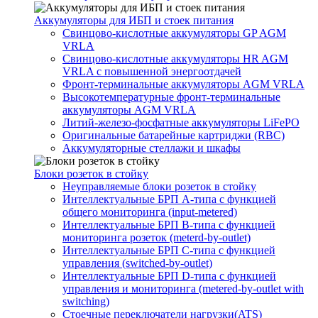
Аккумуляторы для ИБП и стоек питания
Свинцово-кислотные аккумуляторы GP AGM
VRLA
Свинцово-кислотные аккумуляторы HR AGM
VRLA с повышенной энергоотдачей
Фронт-терминальные аккумуляторы AGM VRLA
Высокотемпературные фронт-терминальные
аккумуляторы AGM VRLA
Литий-железо-фосфатные аккумуляторы LiFePO
Оригинальные батарейные картриджи (RBC)
Аккумуляторные стеллажи и шкафы
Блоки розеток в стойку
Неуправляемые блоки розеток в стойку
Интеллектуальные БРП А-типа с функцией
общего мониторинга (input-metered)
Интеллектуальные БРП B-типа с функцией
мониторинга розеток (meterd-by-outlet)
Интеллектуальные БРП C-типа с функцией
управления (switched-by-outlet)
Интеллектуальные БРП D-типа с функцией
управления и мониторинга (metered-by-outlet with
switching)
Стоечные переключатели нагрузки(ATS)