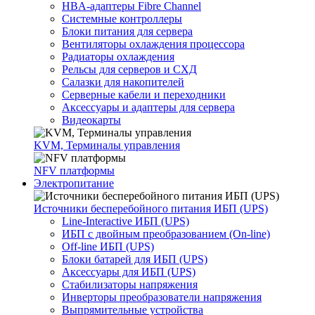
HBA-адаптеры Fibre Channel
Системные контроллеры
Блоки питания для сервера
Вентиляторы охлаждения процессора
Радиаторы охлаждения
Рельсы для серверов и СХД
Салазки для накопителей
Серверные кабели и переходники
Аксессуары и адаптеры для сервера
Видеокарты
KVM, Терминалы управления
NFV платформы
Электропитание
Источники бесперебойного питания ИБП (UPS)
Line-Interactive ИБП (UPS)
ИБП с двойным преобразованием (On-line)
Off-line ИБП (UPS)
Блоки батарей для ИБП (UPS)
Аксессуары для ИБП (UPS)
Стабилизаторы напряжения
Инверторы преобразователи напряжения
Выпрямительные устройства