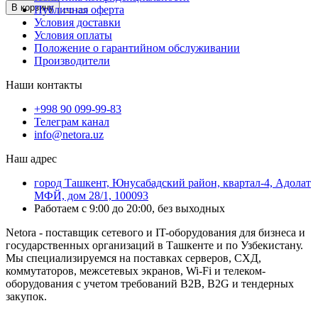
В корзину
Публичная оферта
Условия доставки
Условия оплаты
Положение о гарантийном обслуживании
Производители
Наши контакты
+998 90 099-99-83
Телеграм канал
info@netora.uz
Наш адрес
город Ташкент, Юнусабадский район, квартал-4, Адолат
МФЙ, дом 28/1, 100093
Работаем с 9:00 до 20:00, без выходных
Netora - поставщик сетевого и IT-оборудования для бизнеса и
государственных организаций в Ташкенте и по Узбекистану.
Мы специализируемся на поставках серверов, СХД,
коммутаторов, межсетевых экранов, Wi-Fi и телеком-
оборудования с учетом требований B2B, B2G и тендерных
закупок.