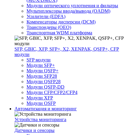
(MUX/DMUX)
Модули оптического уплотнения и фильтры
Мультиплексоры ввода/вывода (OADM)
Усилители (EDFA)
Компенсаторы дисперсии (DCM)
Транспондеры (OEO)
Транспортная WDM платформа
SFP, GBIC, XFP, SFP+, X2, XENPAK, QSFP+, CFP
модули
SFP модули
Модули SFP+
Модули QSFP+
Модули SFP28
Модули QSFP28
Модули QSFP-DD
Модули CFP/CFP2/CFP4
Модули XFP
Модули OSFP
Автоматизация и мониторинг
Устройства мониторинга
Датчики и сенсоры