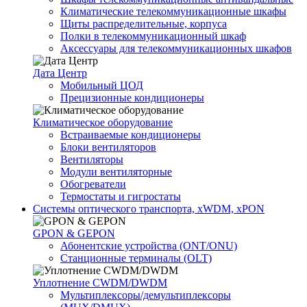
Климатические телекоммуникационные шкафы
Щиты распределительные, корпуса
Полки в телекоммуникационный шкаф
Аксессуары для телекоммуникационных шкафов
Дата Центр
Мобильный ЦОД
Прецизионные кондиционеры
Климатичeское оборудование
Встраиваемые кондиционеры
Блоки вентиляторов
Вентиляторы
Модули вентиляторные
Обогреватели
Термостаты и гигростаты
Системы оптического транспорта, xWDM, xPON
GPON & GEPON
Абонентские устройства (ONT/ONU)
Станционные терминалы (OLT)
Уплотнение CWDM/DWDM
Мультиплексоры/демультиплексоры