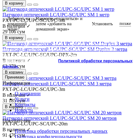
В корзину
Патчкорд оптический LC/UPC-SC/UPC SM 1 метр
Добавить на
Нажмите «поделиться» и
PXT-PC-LC/UPC-SC/UPC-1m
позже
домашний
затем «добавить на
Установить
В наличии ✓
экран?
домашний экран»
29 106 сум
В корзину
На сайте используются cookie и сервисы аналитики для
Патчкорд оптический LC/UPC-SC/UPC SM Duplex 3 метра
корректной работы и улучшения качества обслуживания.
PXT-PC-LC/UPC-SC/UPC-DPX-3m
Продолжая пользоваться сайтом, вы соглашаетесь с
В наличии ✓
использованием cookie и с
Политикой обработки персональных
62 370 сум
данных.
В корзину
Принимаю
Информация
Патчкорд оптический LC/UPC-SC/UPC SM 3 метра
PXT-PC-LC/UPC-SC/UPC-3m
О компании
В наличии ✓
Услуги
31 185 сум
Контакты
В корзину
Новости
Патчкорд оптический LC/UPC-SC/UPC SM 20 метров
Покупателям
PXT-PC-LC/UPC-SC/UPC-20m
В наличии ✓
Политика обработки персональных данных
91 476 сум
Политика конфиденциальности