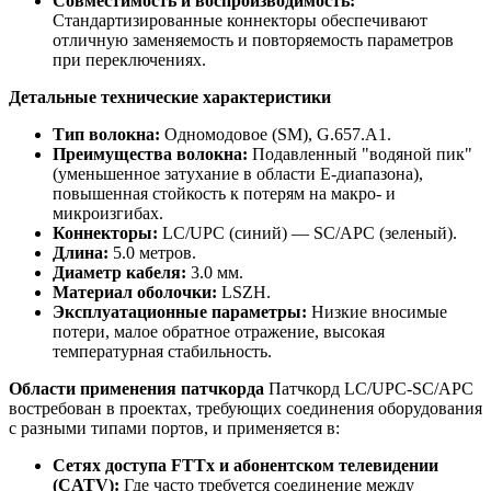
Совместимость и воспроизводимость:
Стандартизированные коннекторы обеспечивают
отличную заменяемость и повторяемость параметров
при переключениях.
Детальные технические характеристики
Тип волокна:
Одномодовое (SM), G.657.A1.
Преимущества волокна:
Подавленный "водяной пик"
(уменьшенное затухание в области E-диапазона),
повышенная стойкость к потерям на макро- и
микроизгибах.
Коннекторы:
LC/UPC (синий) — SC/APC (зеленый).
Длина:
5.0 метров.
Диаметр кабеля:
3.0 мм.
Материал оболочки:
LSZH.
Эксплуатационные параметры:
Низкие вносимые
потери, малое обратное отражение, высокая
температурная стабильность.
Области применения патчкорда
Патчкорд LC/UPC-SC/APC
востребован в проектах, требующих соединения оборудования
с разными типами портов, и применяется в:
Сетях доступа FTTx и абонентском телевидении
(CATV):
Где часто требуется соединение между