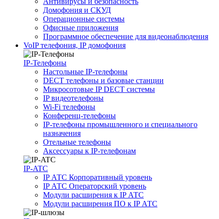
Антивирусы и безопасность
Домофония и СКУД
Операционные системы
Офисные приложения
Программное обеспечение для видеонаблюдения
VoIP телефония, IP домофония
IP-Телефоны
Настольные IP-телефоны
DECT телефоны и базовые станции
Микросотовые IP DECT системы
IP видеотелефоны
Wi-Fi телефоны
Конференц-телефоны
IP-телефоны промышленного и специального
назначения
Отельные телефоны
Аксессуары к IP-телефонам
IP-ATC
IP АТС Корпоративный уровень
IP АТС Операторский уровень
Модули расширения к IP АТС
Модули расширения ПО к IP АТС