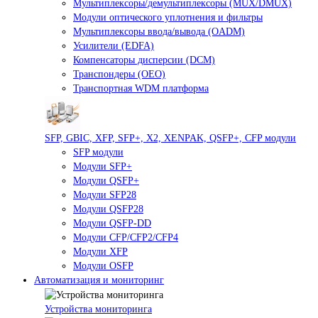
Мультиплексоры/демультиплексоры (MUX/DMUX)
Модули оптического уплотнения и фильтры
Мультиплексоры ввода/вывода (OADM)
Усилители (EDFA)
Компенсаторы дисперсии (DCM)
Транспондеры (OEO)
Транспортная WDM платформа
SFP, GBIC, XFP, SFP+, X2, XENPAK, QSFP+, CFP модули
SFP модули
Модули SFP+
Модули QSFP+
Модули SFP28
Модули QSFP28
Модули QSFP-DD
Модули CFP/CFP2/CFP4
Модули XFP
Модули OSFP
Автоматизация и мониторинг
Устройства мониторинга