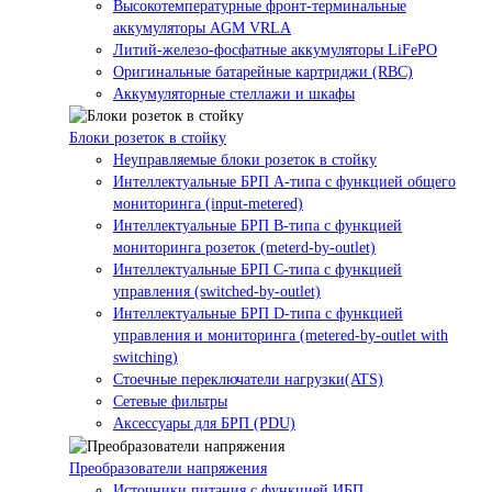
Высокотемпературные фронт-терминальные
аккумуляторы AGM VRLA
Литий-железо-фосфатные аккумуляторы LiFePO
Оригинальные батарейные картриджи (RBC)
Аккумуляторные стеллажи и шкафы
Блоки розеток в стойку
Неуправляемые блоки розеток в стойку
Интеллектуальные БРП А-типа с функцией общего
мониторинга (input-metered)
Интеллектуальные БРП B-типа с функцией
мониторинга розеток (meterd-by-outlet)
Интеллектуальные БРП C-типа с функцией
управления (switched-by-outlet)
Интеллектуальные БРП D-типа с функцией
управления и мониторинга (metered-by-outlet with
switching)
Стоечные переключатели нагрузки(ATS)
Сетевые фильтры
Аксессуары для БРП (PDU)
Преобразователи напряжения
Источники питания c функцией ИБП