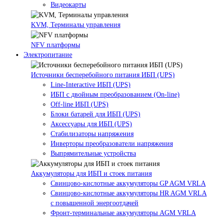
Видеокарты
KVM, Терминалы управления
NFV платформы
Электропитание
Источники бесперебойного питания ИБП (UPS)
Line-Interactive ИБП (UPS)
ИБП с двойным преобразованием (On-line)
Off-line ИБП (UPS)
Блоки батарей для ИБП (UPS)
Аксессуары для ИБП (UPS)
Стабилизаторы напряжения
Инверторы преобразователи напряжения
Выпрямительные устройства
Аккумуляторы для ИБП и стоек питания
Свинцово-кислотные аккумуляторы GP AGM VRLA
Свинцово-кислотные аккумуляторы HR AGM VRLA
с повышенной энергоотдачей
Фронт-терминальные аккумуляторы AGM VRLA