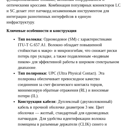
оптическими кроссами. Комбинация популярных коннекторов LC
и SC делает этот патчкорд незаменимым инструментом для
интеграции разнотипных интерфейсов в единую
инфраструктуру.
Ключевые особенности и конструкция
Тип волокна:
Одномодовое (SM) с характеристиками
ITU-T G.657.A1. Волокно обладает повышенной
стойкостью к макро- и микроизгибам, что снижает риски
потерь при укладке, а также подавленным «водяным
пиком» для эффективной работы в широком спектральном
диапазоне.
Тип полировки:
UPC (Ultra Physical Contact). Эта
полировка обеспечивает превосходное качество
соединения за счет физического контакта торцов,
минимизируя обратные отражения (RL) и вносимые
потери (IL).
Конструкция кабеля:
Дуплексный (двухволоконный)
кабель в прочной оболочке диаметром 3 мм. Цвет
оболочки — желтый, стандартный для одномодовых
патчкордов. Для удобства идентификации волокна
помещены в разъемные держатели (CLIK) синего и