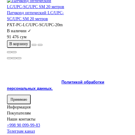
Патчкорд оптический LC/UPC-
SC/UPC SM 20 метров
PXT-PC-LC/UPC-SC/UPC-20m
В наличии ✓
91 476 сум
В корзину
На сайте используются cookie и сервисы аналитики для
корректной работы и улучшения качества обслуживания.
Продолжая пользоваться сайтом, вы соглашаетесь с
использованием cookie и с
Политикой обработки
персональных данных.
Принимаю
Информация
Покупателям
Наши контакты
+998 90 099-99-83
Телеграм канал