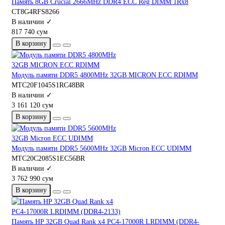
Память 8GB Crucial 2666MHz DDR4 ECC Reg DIMM 1Rx8
CT8G4RFS8266
В наличии ✓
817 740 сум
В корзину
Модуль памяти DDR5 4800MHz 32GB MICRON ECC RDIMM
MTC20F1045S1RC48BR
В наличии ✓
3 161 120 сум
В корзину
Модуль памяти DDR5 5600MHz 32GB Micron ECC UDIMM
MTC20C2085S1EC56BR
В наличии ✓
3 762 990 сум
В корзину
Память HP 32GB Quad Rank x4 PC4-17000R LRDIMM (DDR4-