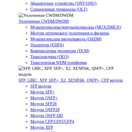
Абонентские устройства (ONT/ONU)
Станционные терминалы (OLT)
Уплотнение CWDM/DWDM
Мультиплексоры/демультиплексоры (MUX/DMUX)
Модули оптического уплотнения и фильтры
Мультиплексоры ввода/вывода (OADM)
Усилители (EDFA)
Компенсаторы дисперсии (DCM)
Транспондеры (OEO)
Транспортная WDM платформа
SFP, GBIC, XFP, SFP+, X2, XENPAK, QSFP+, CFP модули
SFP модули
Модули SFP+
Модули QSFP+
Модули SFP28
Модули QSFP28
Модули QSFP-DD
Модули CFP/CFP2/CFP4
Модули XFP