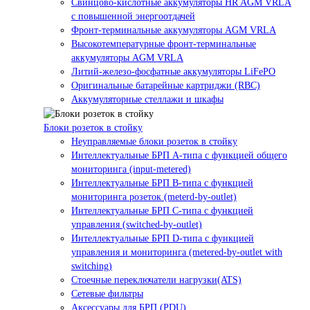
Свинцово-кислотные аккумуляторы HR AGM VRLA
с повышенной энергоотдачей
Фронт-терминальные аккумуляторы AGM VRLA
Высокотемпературные фронт-терминальные
аккумуляторы AGM VRLA
Литий-железо-фосфатные аккумуляторы LiFePO
Оригинальные батарейные картриджи (RBC)
Аккумуляторные стеллажи и шкафы
Блоки розеток в стойку
Неуправляемые блоки розеток в стойку
Интеллектуальные БРП А-типа с функцией общего
мониторинга (input-metered)
Интеллектуальные БРП B-типа с функцией
мониторинга розеток (meterd-by-outlet)
Интеллектуальные БРП C-типа с функцией
управления (switched-by-outlet)
Интеллектуальные БРП D-типа с функцией
управления и мониторинга (metered-by-outlet with
switching)
Стоечные переключатели нагрузки(ATS)
Сетевые фильтры
Аксессуары для БРП (PDU)