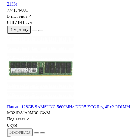
2133)
774174-001
В наличии ✓
6 817 841 сум
В корзину
Память 128GB SAMSUNG 5600MHz DDR5 ECC Reg 4Rx2 RDIMM
M321RAJA0MB0-CWM
Под заказ ✓
0 сум
Закончился