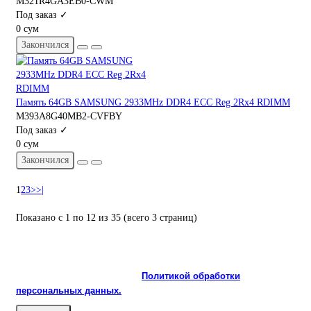
M321R4GA3EB0-CWM
Под заказ ✓
0 сум
Закончился
Память 64GB SAMSUNG 2933MHz DDR4 ECC Reg 2Rx4 RDIMM
M393A8G40MB2-CVFBY
Под заказ ✓
0 сум
Закончился
1
2
3
>
>|
Показано с 1 по 12 из 35 (всего 3 страниц)
На сайте используются cookie и сервисы аналитики для
корректной работы и улучшения качества обслуживания.
Продолжая пользоваться сайтом, вы соглашаетесь с
использованием cookie и с
Политикой обработки
персональных данных.