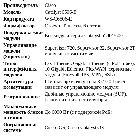
Производитель
Cisco
Модель
Catalyst 6506-E
Код продукта
WS-C6506-E
Форм-фактор
Стоечный шасси, 6 слотов
Поддерживаемые
Все модули серии Catalyst 6500/7600
модули
Управляющие
Supervisor 720, Supervisor 32, Supervisor 2T
модули
и другие совместимые
(Supervisor)
Типы
Fast Ethernet, Gigabit Ethernet (с PoE и без),
интерфейсных
10 Gigabit Ethernet, FlexWAN, сервисные
модулей
модули (Firewall, IPS, VPN, SSL)
Архитектура
Шинная архитектура на 32/720 Гбит/с
коммутации
(зависит от управляющего модуля)
Двойные управляющие модули (SUP),
Резервирование
блоки питания, вентиляторы
Максимальная
мощность блоков
До 6000 Вт (с поддержкой PoE)
питания
Операционные
Cisco IOS, Cisco Catalyst OS
системы