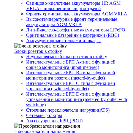
Свинцово-кислотные аккумуляторы HR AGM
VRLA с повышенной энергоотдачей
Фронт-терминальные аккумуляторы AGM VRLA
Высокотемпературные фронт-терминальные
аккумуляторы AGM VRLA
Литий-железо-фосфатные аккумуляторы LiFePO
Оригинальные батарейные картриджи (RBC)
Аккумуляторные стеллажи и шкафы
Блоки розеток в стойку
Неуправляемые блоки розеток в стойку
Интеллектуальные БРП А-типа с функцией
общего мониторинга (input-metered)
Интеллектуальные БРП B-типа с функцией
мониторинга розеток (meterd-by-outlet)
Интеллектуальные БРП C-типа с функцией
управления (switched-by-outlet)
Интеллектуальные БРП D-типа с функцией
управления и мониторинга (metered-by-outlet with
switching)
Стоечные переключатели нагрузки(ATS)
Сетевые фильтры
Аксессуары для БРП (PDU)
Преобразователи напряжения