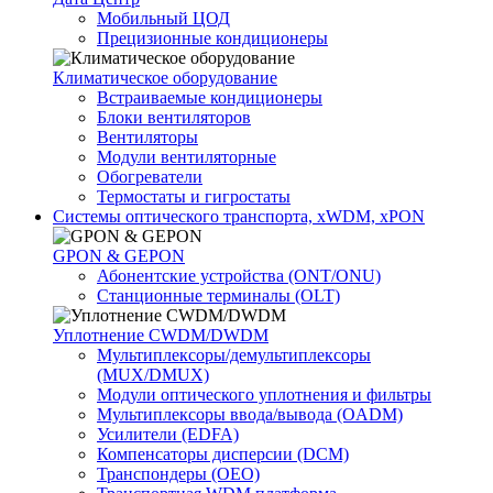
Мобильный ЦОД
Прецизионные кондиционеры
Климатичeское оборудование
Встраиваемые кондиционеры
Блоки вентиляторов
Вентиляторы
Модули вентиляторные
Обогреватели
Термостаты и гигростаты
Системы оптического транспорта, xWDM, xPON
GPON & GEPON
Абонентские устройства (ONT/ONU)
Станционные терминалы (OLT)
Уплотнение CWDM/DWDM
Мультиплексоры/демультиплексоры
(MUX/DMUX)
Модули оптического уплотнения и фильтры
Мультиплексоры ввода/вывода (OADM)
Усилители (EDFA)
Компенсаторы дисперсии (DCM)
Транспондеры (OEO)