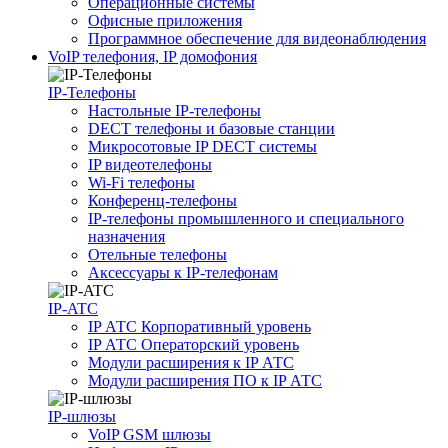
Операционные системы
Офисные приложения
Программное обеспечение для видеонаблюдения
VoIP телефония, IP домофония
IP-Телефоны
Настольные IP-телефоны
DECT телефоны и базовые станции
Микросотовые IP DECT системы
IP видеотелефоны
Wi-Fi телефоны
Конференц-телефоны
IP-телефоны промышленного и специального
назначения
Отельные телефоны
Аксессуары к IP-телефонам
IP-ATC
IP АТС Корпоративный уровень
IP АТС Операторский уровень
Модули расширения к IP АТС
Модули расширения ПО к IP АТС
IP-шлюзы
VoIP GSM шлюзы