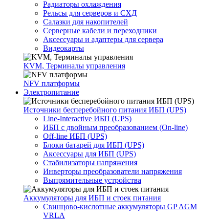
Радиаторы охлаждения
Рельсы для серверов и СХД
Салазки для накопителей
Серверные кабели и переходники
Аксессуары и адаптеры для сервера
Видеокарты
KVM, Терминалы управления
NFV платформы
Электропитание
Источники бесперебойного питания ИБП (UPS)
Line-Interactive ИБП (UPS)
ИБП с двойным преобразованием (On-line)
Off-line ИБП (UPS)
Блоки батарей для ИБП (UPS)
Аксессуары для ИБП (UPS)
Стабилизаторы напряжения
Инверторы преобразователи напряжения
Выпрямительные устройства
Аккумуляторы для ИБП и стоек питания
Свинцово-кислотные аккумуляторы GP AGM
VRLA