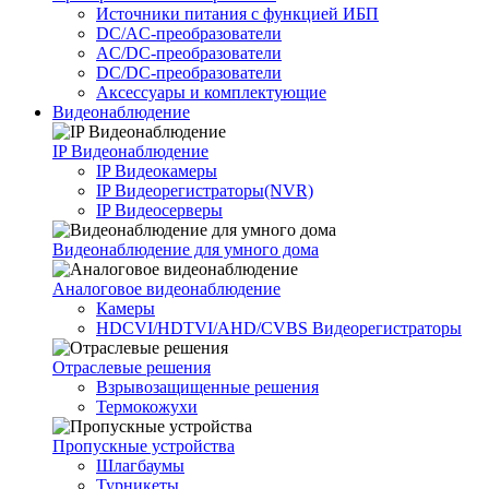
Источники питания c функцией ИБП
DC/AC-преобразователи
AC/DC-преобразователи
DC/DC-преобразователи
Аксессуары и комплектующие
Видеонаблюдение
IP Видеонаблюдение
IP Видеокамеры
IP Видеорегистраторы(NVR)
IP Видеосерверы
Видеонаблюдение для умного дома
Аналоговое видеонаблюдение
Камеры
HDCVI/HDTVI/AHD/CVBS Видеорегистраторы
Отраслевые решения
Взрывозащищенные решения
Термокожухи
Пропускные устройства
Шлагбаумы
Турникеты