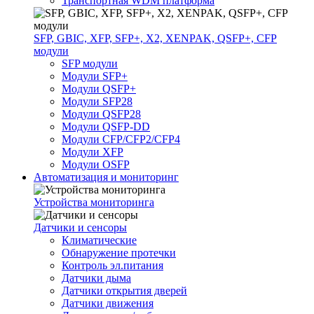
Транспортная WDM платформа
SFP, GBIC, XFP, SFP+, X2, XENPAK, QSFP+, CFP
модули
SFP модули
Модули SFP+
Модули QSFP+
Модули SFP28
Модули QSFP28
Модули QSFP-DD
Модули CFP/CFP2/CFP4
Модули XFP
Модули OSFP
Автоматизация и мониторинг
Устройства мониторинга
Датчики и сенсоры
Климатические
Обнаружение протечки
Контроль эл.питания
Датчики дыма
Датчики открытия дверей
Датчики движения