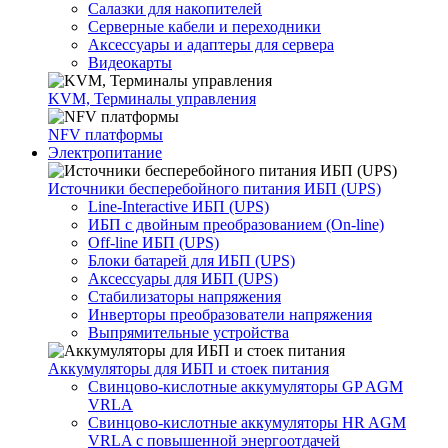
Салазки для накопителей
Серверные кабели и переходники
Аксессуары и адаптеры для сервера
Видеокарты
KVM, Терминалы управления
NFV платформы
Электропитание
Источники бесперебойного питания ИБП (UPS)
Line-Interactive ИБП (UPS)
ИБП с двойным преобразованием (On-line)
Off-line ИБП (UPS)
Блоки батарей для ИБП (UPS)
Аксессуары для ИБП (UPS)
Стабилизаторы напряжения
Инверторы преобразователи напряжения
Выпрямительные устройства
Аккумуляторы для ИБП и стоек питания
Свинцово-кислотные аккумуляторы GP AGM
VRLA
Свинцово-кислотные аккумуляторы HR AGM
VRLA с повышенной энергоотдачей