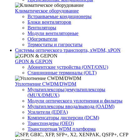
Климатичeское оборудование
Встраиваемые кондиционеры
Блоки вентиляторов
Вентиляторы
Модули вентиляторные
Обогреватели
Термостаты и гигростаты
Системы оптического транспорта, xWDM, xPON
GPON & GEPON
Абонентские устройства (ONT/ONU)
Станционные терминалы (OLT)
Уплотнение CWDM/DWDM
Мультиплексоры/демультиплексоры
(MUX/DMUX)
Модули оптического уплотнения и фильтры
Мультиплексоры ввода/вывода (OADM)
Усилители (EDFA)
Компенсаторы дисперсии (DCM)
Транспондеры (OEO)
Транспортная WDM платформа