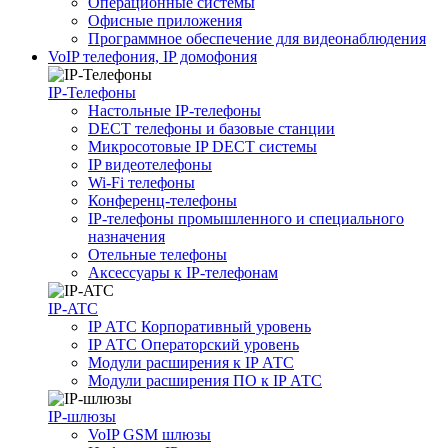
Операционные системы
Офисные приложения
Программное обеспечение для видеонаблюдения
VoIP телефония, IP домофония
IP-Телефоны
Настольные IP-телефоны
DECT телефоны и базовые станции
Микросотовые IP DECT системы
IP видеотелефоны
Wi-Fi телефоны
Конференц-телефоны
IP-телефоны промышленного и специального
назначения
Отельные телефоны
Аксессуары к IP-телефонам
IP-ATC
IP АТС Корпоративный уровень
IP АТС Операторский уровень
Модули расширения к IP АТС
Модули расширения ПО к IP АТС
IP-шлюзы
VoIP GSM шлюзы