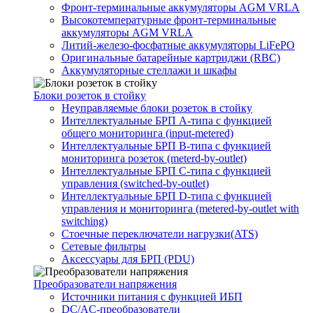
Фронт-терминальные аккумуляторы AGM VRLA
Высокотемпературные фронт-терминальные
аккумуляторы AGM VRLA
Литий-железо-фосфатные аккумуляторы LiFePO
Оригинальные батарейные картриджи (RBC)
Аккумуляторные стеллажи и шкафы
Блоки розеток в стойку
Неуправляемые блоки розеток в стойку
Интеллектуальные БРП А-типа с функцией
общего мониторинга (input-metered)
Интеллектуальные БРП B-типа с функцией
мониторинга розеток (meterd-by-outlet)
Интеллектуальные БРП C-типа с функцией
управления (switched-by-outlet)
Интеллектуальные БРП D-типа с функцией
управления и мониторинга (metered-by-outlet with
switching)
Стоечные переключатели нагрузки(ATS)
Сетевые фильтры
Аксессуары для БРП (PDU)
Преобразователи напряжения
Источники питания c функцией ИБП
DC/AC-преобразователи