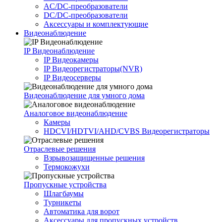
AC/DC-преобразователи
DC/DC-преобразователи
Аксессуары и комплектующие
Видеонаблюдение
IP Видеонаблюдение
IP Видеокамеры
IP Видеорегистраторы(NVR)
IP Видеосерверы
Видеонаблюдение для умного дома
Аналоговое видеонаблюдение
Камеры
HDCVI/HDTVI/AHD/CVBS Видеорегистраторы
Отраслевые решения
Взрывозащищенные решения
Термокожухи
Пропускные устройства
Шлагбаумы
Турникеты
Автоматика для ворот
Аксессуары для пропускных устройств