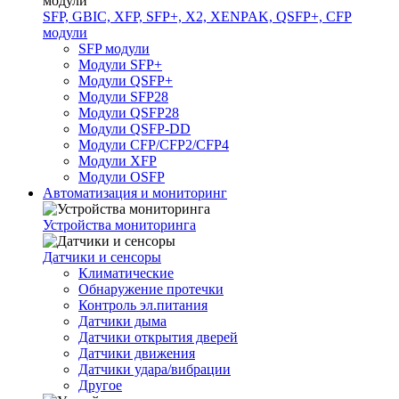
SFP, GBIC, XFP, SFP+, X2, XENPAK, QSFP+, CFP
модули
SFP модули
Модули SFP+
Модули QSFP+
Модули SFP28
Модули QSFP28
Модули QSFP-DD
Модули CFP/CFP2/CFP4
Модули XFP
Модули OSFP
Автоматизация и мониторинг
Устройства мониторинга
Датчики и сенсоры
Климатические
Обнаружение протечки
Контроль эл.питания
Датчики дыма
Датчики открытия дверей
Датчики движения
Датчики удара/вибрации
Другое