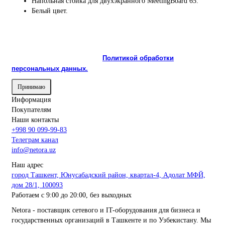
Напольная стойка для двухэкранного MeetingBoard 65.
Белый цвет.
На сайте используются cookie и сервисы аналитики для
корректной работы и улучшения качества обслуживания.
Продолжая пользоваться сайтом, вы соглашаетесь с
использованием cookie и с
Политикой обработки
персональных данных.
Принимаю
Информация
Покупателям
Наши контакты
+998 90 099-99-83
Телеграм канал
info@netora.uz
Наш адрес
город Ташкент, Юнусабадский район, квартал-4, Адолат МФЙ,
дом 28/1, 100093
Работаем с 9:00 до 20:00, без выходных
Netora - поставщик сетевого и IT-оборудования для бизнеса и
государственных организаций в Ташкенте и по Узбекистану. Мы