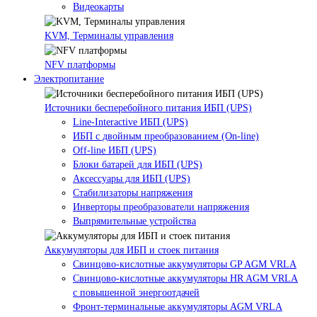
Видеокарты
KVM, Терминалы управления
NFV платформы
Электропитание
Источники бесперебойного питания ИБП (UPS)
Line-Interactive ИБП (UPS)
ИБП с двойным преобразованием (On-line)
Off-line ИБП (UPS)
Блоки батарей для ИБП (UPS)
Аксессуары для ИБП (UPS)
Стабилизаторы напряжения
Инверторы преобразователи напряжения
Выпрямительные устройства
Аккумуляторы для ИБП и стоек питания
Свинцово-кислотные аккумуляторы GP AGM VRLA
Свинцово-кислотные аккумуляторы HR AGM VRLA
с повышенной энергоотдачей
Фронт-терминальные аккумуляторы AGM VRLA