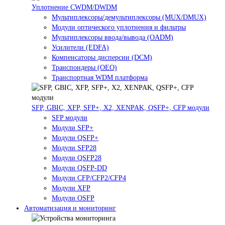
Уплотнение CWDM/DWDM
Мультиплексоры/демультиплексоры (MUX/DMUX)
Модули оптического уплотнения и фильтры
Мультиплексоры ввода/вывода (OADM)
Усилители (EDFA)
Компенсаторы дисперсии (DCM)
Транспондеры (OEO)
Транспортная WDM платформа
SFP, GBIC, XFP, SFP+, X2, XENPAK, QSFP+, CFP модули
SFP модули
Модули SFP+
Модули QSFP+
Модули SFP28
Модули QSFP28
Модули QSFP-DD
Модули CFP/CFP2/CFP4
Модули XFP
Модули OSFP
Автоматизация и мониторинг