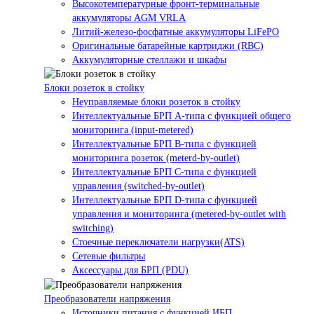
Высокотемпературные фронт-терминальные
аккумуляторы AGM VRLA
Литий-железо-фосфатные аккумуляторы LiFePO
Оригинальные батарейные картриджи (RBC)
Аккумуляторные стеллажи и шкафы
Блоки розеток в стойку
Неуправляемые блоки розеток в стойку
Интеллектуальные БРП А-типа с функцией общего
мониторинга (input-metered)
Интеллектуальные БРП B-типа с функцией
мониторинга розеток (meterd-by-outlet)
Интеллектуальные БРП C-типа с функцией
управления (switched-by-outlet)
Интеллектуальные БРП D-типа с функцией
управления и мониторинга (metered-by-outlet with
switching)
Стоечные переключатели нагрузки(ATS)
Сетевые фильтры
Аксессуары для БРП (PDU)
Преобразователи напряжения
Источники питания c функцией ИБП