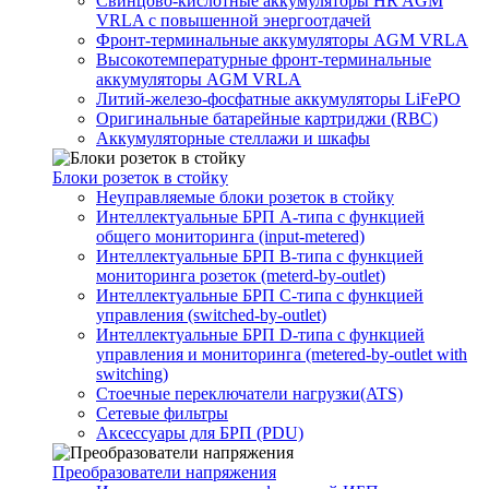
Свинцово-кислотные аккумуляторы HR AGM
VRLA с повышенной энергоотдачей
Фронт-терминальные аккумуляторы AGM VRLA
Высокотемпературные фронт-терминальные
аккумуляторы AGM VRLA
Литий-железо-фосфатные аккумуляторы LiFePO
Оригинальные батарейные картриджи (RBC)
Аккумуляторные стеллажи и шкафы
Блоки розеток в стойку
Неуправляемые блоки розеток в стойку
Интеллектуальные БРП А-типа с функцией
общего мониторинга (input-metered)
Интеллектуальные БРП B-типа с функцией
мониторинга розеток (meterd-by-outlet)
Интеллектуальные БРП C-типа с функцией
управления (switched-by-outlet)
Интеллектуальные БРП D-типа с функцией
управления и мониторинга (metered-by-outlet with
switching)
Стоечные переключатели нагрузки(ATS)
Сетевые фильтры
Аксессуары для БРП (PDU)
Преобразователи напряжения