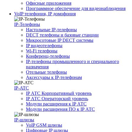
Офисные приложения
Программное обеспечение для видеонаблюдения
VoIP телефония, IP домофония
IP-Телефоны
Настольные IP-телефоны
DECT телефоны и базовые станции
Микросотовые IP DECT системы
IP видеотелефоны
Wi-Fi телефоны
Конференц-телефоны
IP-телефоны промышленного и специального
назначения
Отельные телефоны
Аксессуары к IP-телефонам
IP-ATC
IP АТС Корпоративный уровень
IP АТС Операторский уровень
Модули расширения к IP АТС
Модули расширения ПО к IP АТС
IP-шлюзы
VoIP GSM шлюзы
Цифровые IP шлюзы