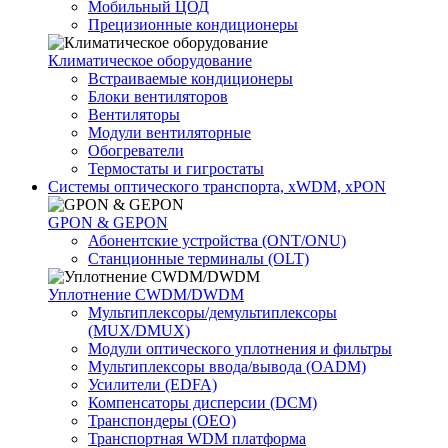
Мобильный ЦОД
Прецизионные кондиционеры
Климатичeское оборудование
Встраиваемые кондиционеры
Блоки вентиляторов
Вентиляторы
Модули вентиляторные
Обогреватели
Термостаты и гигростаты
Системы оптического транспорта, xWDM, xPON
GPON & GEPON
Абонентские устройства (ONT/ONU)
Станционные терминалы (OLT)
Уплотнение CWDM/DWDM
Мультиплексоры/демультиплексоры
(MUX/DMUX)
Модули оптического уплотнения и фильтры
Мультиплексоры ввода/вывода (OADM)
Усилители (EDFA)
Компенсаторы дисперсии (DCM)
Транспондеры (OEO)
Транспортная WDM платформа