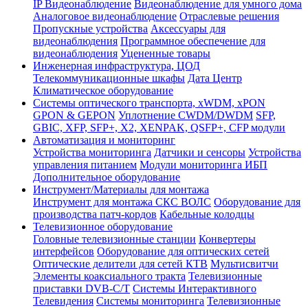
IP Видеонаблюдение
Видеонаблюдение для умного дома
Аналоговое видеонаблюдение
Отраслевые решения
Пропускные устройства
Аксессуары для
видеонаблюдения
Программное обеспечение для
видеонаблюдения
Уцененные товары
Инженерная инфраструктура, ЦОД
Телекоммуникационные шкафы
Дата Центр
Климатичeское оборудование
Системы оптического транспорта, xWDM, xPON
GPON & GEPON
Уплотнение CWDM/DWDM
SFP,
GBIC, XFP, SFP+, X2, XENPAK, QSFP+, CFP модули
Автоматизация и мониторинг
Устройства мониторинга
Датчики и сенсоры
Устройства
управления питанием
Модули мониторинга ИБП
Дополнительное оборудование
Инструмент/Материалы для монтажа
Инструмент для монтажа СКС ВОЛС
Оборудование для
производства патч-кордов
Кабельные колодцы
Телевизионное оборудование
Головные телевизионные станции
Конвертеры
интерфейсов
Оборудование для оптических сетей
Оптические делители для сетей КТВ
Мультисвитчи
Элементы коаксиального тракта
Телевизионные
приставки DVB-C/T
Системы Интерактивного
Телевидения
Системы мониторинга
Телевизионные