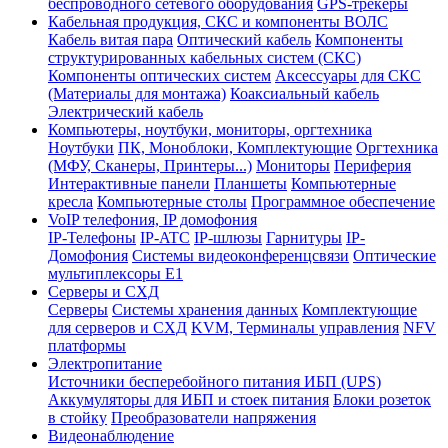
беспроводного сетевого оборудования
GPS-трекеры
Кабельная продукция, СКС и компоненты ВОЛС
Кабель витая пара
Оптический кабель
Компоненты
структурированных кабельных систем (СКС)
Компоненты оптических систем
Аксессуары для СКС
(Материалы для монтажа)
Коаксиальный кабель
Электрический кабель
Компьютеры, ноутбуки, мониторы, оргтехника
Ноутбуки
ПК, Моноблоки, Комплектующие
Оргтехника
(МФУ, Сканеры, Принтеры...)
Мониторы
Периферия
Интерактивные панели
Планшеты
Компьютерные
кресла
Компьютерные столы
Программное обеспечение
VoIP телефония, IP домофония
IP-Телефоны
IP-ATC
IP-шлюзы
Гарнитуры
IP-
Домофония
Системы видеоконференцсвязи
Оптические
мультиплексоры Е1
Серверы и СХД
Серверы
Системы хранения данных
Комплектующие
для серверов и СХД
KVM, Терминалы управления
NFV
платформы
Электропитание
Источники бесперебойного питания ИБП (UPS)
Аккумуляторы для ИБП и стоек питания
Блоки розеток
в стойку
Преобразователи напряжения
Видеонаблюдение