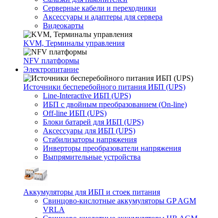
Серверные кабели и переходники
Аксессуары и адаптеры для сервера
Видеокарты
KVM, Терминалы управления
NFV платформы
Электропитание
Источники бесперебойного питания ИБП (UPS)
Line-Interactive ИБП (UPS)
ИБП с двойным преобразованием (On-line)
Off-line ИБП (UPS)
Блоки батарей для ИБП (UPS)
Аксессуары для ИБП (UPS)
Стабилизаторы напряжения
Инверторы преобразователи напряжения
Выпрямительные устройства
Аккумуляторы для ИБП и стоек питания
Свинцово-кислотные аккумуляторы GP AGM
VRLA