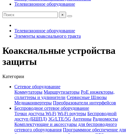
Телевизионное оборудование
×
Телевизионное оборудование
Элементы коаксиального тракта
Коаксиальные устройства
защиты
Категории
Сетевое оборудование
Коммутаторы
Маршрутизаторы
PoE инжекторы,
сплиттеры и удлинители
Сервисные Шлюзы
Медиаконвертеры
Преобразователи интерфейсов
Беспроводное сетевое оборудование
Точки доступа Wi-Fi
Wi-Fi роутеры
Беспроводной
доступ (БШПД)
3G/LTE/5G
Антенны
Радиомосты
Комплектующие и аксессуары для беспроводного
сетевого оборудования
Программное обеспечение для