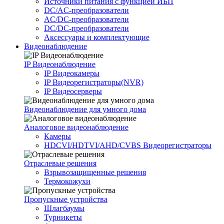
Источники питания c функцией ИБП
DC/AC-преобразователи
AC/DC-преобразователи
DC/DC-преобразователи
Аксессуары и комплектующие
Видеонаблюдение
IP Видеонаблюдение
IP Видеокамеры
IP Видеорегистраторы(NVR)
IP Видеосерверы
Видеонаблюдение для умного дома
Аналоговое видеонаблюдение
Камеры
HDCVI/HDTVI/AHD/CVBS Видеорегистраторы
Отраслевые решения
Взрывозащищенные решения
Термокожухи
Пропускные устройства
Шлагбаумы
Турникеты