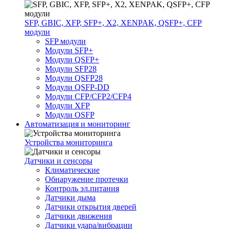
SFP, GBIC, XFP, SFP+, X2, XENPAK, QSFP+, CFP
модули
SFP модули
Модули SFP+
Модули QSFP+
Модули SFP28
Модули QSFP28
Модули QSFP-DD
Модули CFP/CFP2/CFP4
Модули XFP
Модули OSFP
Автоматизация и мониторинг
Устройства мониторинга
Датчики и сенсоры
Климатические
Обнаружение протечки
Контроль эл.питания
Датчики дыма
Датчики открытия дверей
Датчики движения
Датчики удара/вибрации