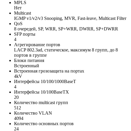
MPLS
Нет
Multicast
IGMP v1/v2/v3 Snooping, MVR, Fast-leave, Multicast Filter
QoS
8 очередей, SP, WRR, SP+WRR, DWRR, SP+DWRR
SFP порты
4
Агрегирование портов
LACP 802.3ad, статическое, максимум 8 групп, до 8
портов в группе
Блоки питания
Встроенный
Встроенная грозозащита на портах
4kV
Интерфейсы 10/100/1000BaseT
4
Интерфейсы 10/100BaseTX
20
Количество multicast групп
512
Количество VLAN
4094
Количество основных портов
24