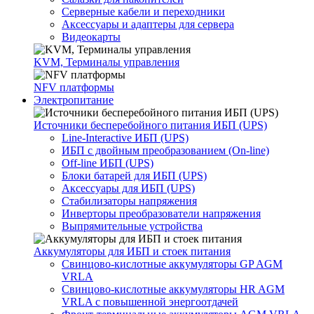
Серверные кабели и переходники
Аксессуары и адаптеры для сервера
Видеокарты
KVM, Терминалы управления
NFV платформы
Электропитание
Источники бесперебойного питания ИБП (UPS)
Line-Interactive ИБП (UPS)
ИБП с двойным преобразованием (On-line)
Off-line ИБП (UPS)
Блоки батарей для ИБП (UPS)
Аксессуары для ИБП (UPS)
Стабилизаторы напряжения
Инверторы преобразователи напряжения
Выпрямительные устройства
Аккумуляторы для ИБП и стоек питания
Свинцово-кислотные аккумуляторы GP AGM
VRLA
Свинцово-кислотные аккумуляторы HR AGM
VRLA с повышенной энергоотдачей