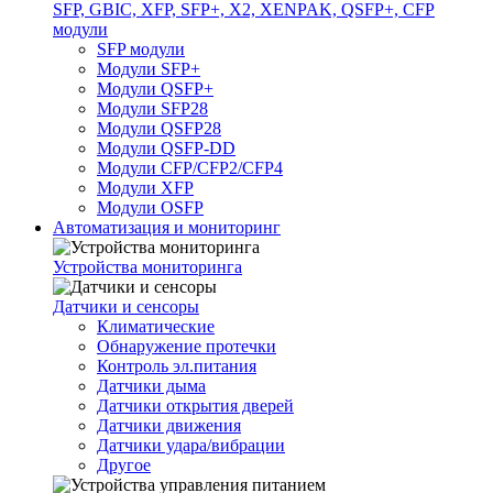
SFP, GBIC, XFP, SFP+, X2, XENPAK, QSFP+, CFP
модули
SFP модули
Модули SFP+
Модули QSFP+
Модули SFP28
Модули QSFP28
Модули QSFP-DD
Модули CFP/CFP2/CFP4
Модули XFP
Модули OSFP
Автоматизация и мониторинг
Устройства мониторинга
Датчики и сенсоры
Климатические
Обнаружение протечки
Контроль эл.питания
Датчики дыма
Датчики открытия дверей
Датчики движения
Датчики удара/вибрации
Другое