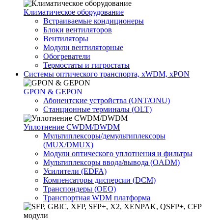
Климатичeское оборудование
Встраиваемые кондиционеры
Блоки вентиляторов
Вентиляторы
Модули вентиляторные
Обогреватели
Термостаты и гигростаты
Системы оптического транспорта, xWDM, xPON
GPON & GEPON
Абонентские устройства (ONT/ONU)
Станционные терминалы (OLT)
Уплотнение CWDM/DWDM
Мультиплексоры/демультиплексоры
(MUX/DMUX)
Модули оптического уплотнения и фильтры
Мультиплексоры ввода/вывода (OADM)
Усилители (EDFA)
Компенсаторы дисперсии (DCM)
Транспондеры (OEO)
Транспортная WDM платформа