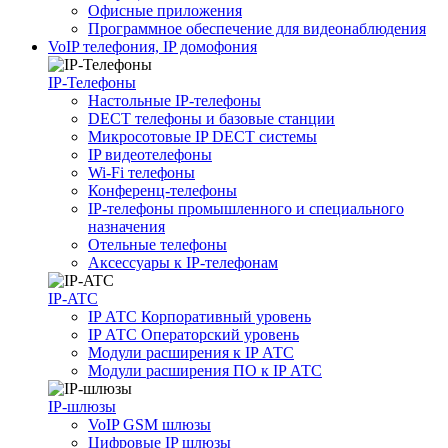
Офисные приложения
Программное обеспечение для видеонаблюдения
VoIP телефония, IP домофония
IP-Телефоны
Настольные IP-телефоны
DECT телефоны и базовые станции
Микросотовые IP DECT системы
IP видеотелефоны
Wi-Fi телефоны
Конференц-телефоны
IP-телефоны промышленного и специального
назначения
Отельные телефоны
Аксессуары к IP-телефонам
IP-ATC
IP АТС Корпоративный уровень
IP АТС Операторский уровень
Модули расширения к IP АТС
Модули расширения ПО к IP АТС
IP-шлюзы
VoIP GSM шлюзы
Цифровые IP шлюзы