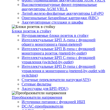
Фронт-терминальные аккумуляторы AGM VRLA
Высокотемпературные фронт-терминальные
аккумуляторы AGM VRLA
Литий-железо-фосфатные аккумуляторы LiFePO
Оригинальные батарейные картриджи (RBC)
Аккумуляторные стеллажи и шкафы
Блоки розеток в стойку
Неуправляемые блоки розеток в стойку
Интеллектуальные БРП А-типа с функцией
общего мониторинга (input-metered)
Интеллектуальные БРП B-типа с функцией
мониторинга розеток (meterd-by-outlet)
Интеллектуальные БРП C-типа с функцией
управления (switched-by-outlet)
Интеллектуальные БРП D-типа с функцией
управления и мониторинга (metered-by-outlet with
switching)
Стоечные переключатели нагрузки(ATS)
Сетевые фильтры
Аксессуары для БРП (PDU)
Преобразователи напряжения
Источники питания c функцией ИБП
DC/AC-преобразователи