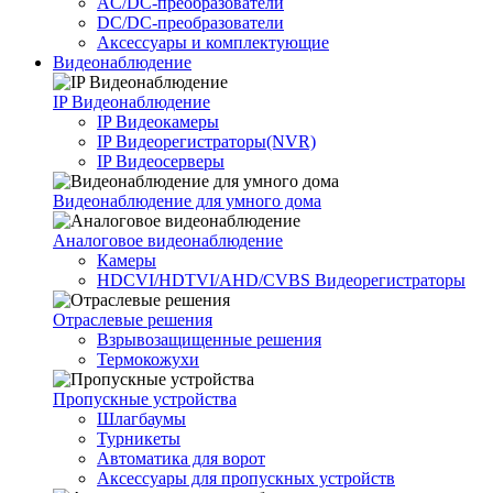
AC/DC-преобразователи
DC/DC-преобразователи
Аксессуары и комплектующие
Видеонаблюдение
IP Видеонаблюдение
IP Видеокамеры
IP Видеорегистраторы(NVR)
IP Видеосерверы
Видеонаблюдение для умного дома
Аналоговое видеонаблюдение
Камеры
HDCVI/HDTVI/AHD/CVBS Видеорегистраторы
Отраслевые решения
Взрывозащищенные решения
Термокожухи
Пропускные устройства
Шлагбаумы
Турникеты
Автоматика для ворот
Аксессуары для пропускных устройств