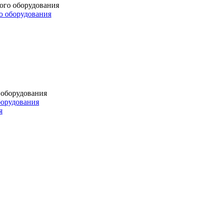
о оборудования
борудования
я