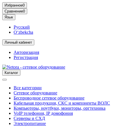
Избранное
0
Сравнение
0
Язык
Русский
O‘zbekcha
Личный кабинет
Авторизация
Регистрация
Каталог
Все категории
Сетевое оборудование
Беспроводное сетевое оборудование
Кабельная продукция, СКС и компоненты ВОЛС
Компьютеры, ноутбуки, мониторы, оргтехника
VoIP телефония, IP домофония
Серверы и СХД
Электропитание