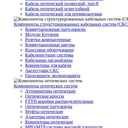
Кабель оптический подвесной, тип-8
Кабель оптический огнестойкий
Кабель оптический для пневмозадувки
Компоненты структурированных кабельных систем (СКС
Коммутационные патч-панели
Модули Keystone
Розетки компьютерные
Коммутационные шнуры
Кроссовое оборудование
Кабеленесущие системы
Кабельные органайзеры
Коннекторы для кабеля
Аксессуары СКС
Грозозащита, молниезащита
Компоненты оптических систем
Аттенюаторы оптические
Оптические кроссы
FTTH коробки распределительные
Оптические патч-корды
Муфты оптические
Адаптеры оптические
Коннекторы оптические
MPO/MTP системы высокой плотности