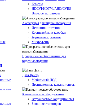
Камеры
HDCVI/HDTVI/AHD/CVBS
Видеорегистраторы
Аксессуары для видеонаблюдения
Источники питания
Кронштейны и коробки
Адаптеры и разъемы
кных
Микрофоны
Программное обеспечение для
видеонаблюдения
ОД
ы
Дата Центр
ционные
Мобильный ЦОД
Прецизионные кондиционеры
ционные
Климатичeское оборудование
Встраиваемые кондиционеры
ционные
Блоки вентиляторов