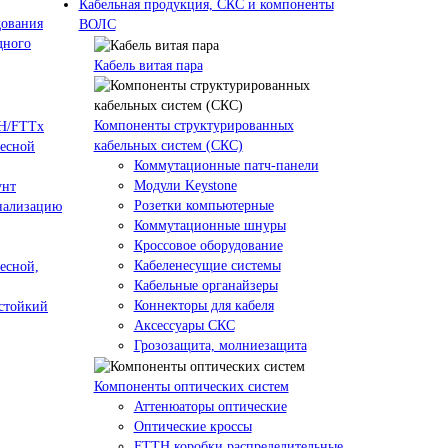
Кабельная продукция, СКС и компоненты
дования
ВОЛС
дного
Кабель витая пара
Компоненты структурированных
TH/FTTx
кабельных систем (СКС)
весной
Коммутационные патч-панели
Модули Keystone
унт
Розетки компьютерные
анализацию
Коммутационные шнуры
Кроссовое оборудование
Кабеленесущие системы
есной,
Кабельные органайзеры
Коннекторы для кабеля
естойкий
Аксессуары СКС
Грозозащита, молниезащита
Компоненты оптических систем
Аттенюаторы оптические
Оптические кроссы
FTTH коробки распределительные