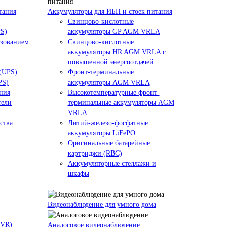
тания
Аккумуляторы для ИБП и стоек питания
Свинцово-кислотные
PS)
аккумуляторы GP AGM VRLA
азованием
Свинцово-кислотные
аккумуляторы HR AGM VRLA с
повышенной энергоотдачей
 (UPS)
Фронт-терминальные
PS)
аккумуляторы AGM VRLA
ния
Высокотемпературные фронт-
тели
терминальные аккумуляторы AGM
VRLA
ства
Литий-железо-фосфатные
аккумуляторы LiFePO
Оригинальные батарейные
картриджи (RBC)
Аккумуляторные стеллажи и
шкафы
Видеонаблюдение для умного дома
NVR)
Аналоговое видеонаблюдение