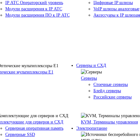
IP АТС Операторский уровень
Цифровые IP шлюзы
Модули расширения к IP АТС
VoIP шлюзы аналоговые
Модули расширения ПО к IP АТС
Аксессуары к IP шлюза
Серверы и СХД
ические мультиплексоры Е1
Серверы
Стоечные серверы
Блейд серверы
Российские серверы
плектующие для серверов и СХД
KVM, Терминалы управления
Серверная оперативная память
Электропитание
Серверные SSD