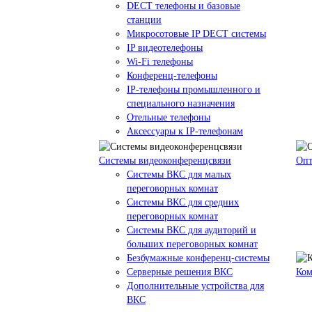
DECT телефоны и базовые
станции
Микросотовые IP DECT системы
IP видеотелефоны
Wi-Fi телефоны
Конференц-телефоны
IP-телефоны промышленного и
специального назначения
Отельные телефоны
Аксессуары к IP-телефонам
Системы видеоконференцсвязи
Опт
Системы ВКС для малых
переговорных комнат
Системы ВКС для средних
переговорных комнат
Системы ВКС для аудиторий и
больших переговорных комнат
Безбумажные конференц-системы
Серверные решения ВКС
Ком
Дополнительные устройства для
ВКС