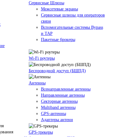
Сервисные Шлюзы
Межсетевые экраны
Сервисные шлюзы для операторов
связи
t
Вспомогательные системы Bypass
и TAP
Пакетные брокеры
ние
Wi-Fi роутеры
Беспроводной доступ (БШПД)
Антенны
Всенаправленные антенны
Направленные антенны
Секторные антенны
Multiband антенны
GPS-антенны
Адаптеры антенн
GPS-трекеры