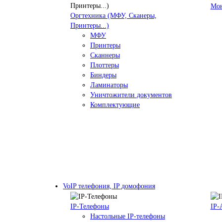
Мо
Оргтехника (МФУ, Сканеры,
Принтеры...)
МФУ
Принтеры
Сканнеры
Плоттеры
Биндеры
Ламинаторы
Уничтожители документов
Комплектующие
VoIP телефония, IP домофония
IP-Телефоны
IP-
Настольные IP-телефоны