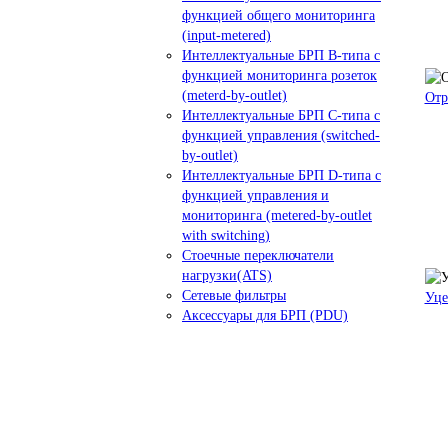
функцией общего мониторинга
(input-metered)
Интеллектуальные БРП B-типа с
функцией мониторинга розеток
(meterd-by-outlet)
Отр
Интеллектуальные БРП C-типа с
функцией управления (switched-
by-outlet)
Интеллектуальные БРП D-типа с
функцией управления и
мониторинга (metered-by-outlet
with switching)
Стоечные переключатели
нагрузки(ATS)
Сетевые фильтры
Уце
Аксессуары для БРП (PDU)