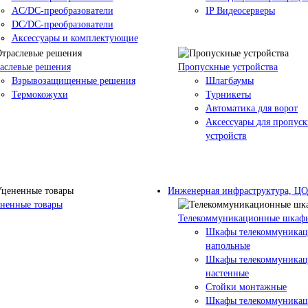
AC/DC-преобразователи
IP Видеосерверы
DC/DC-преобразователи
Аксессуары и комплектующие
аслевые решения
Пропускные устройства
Взрывозащищенные решения
Шлагбаумы
Термокожухи
Турникеты
Автоматика для ворот
Аксессуары для пропус
устройств
Инженерная инфраструктура, Ц
ненные товары
Телекоммуникационные шкаф
Шкафы телекоммуника
напольные
Шкафы телекоммуника
настенные
Стойки монтажные
Шкафы телекоммуника