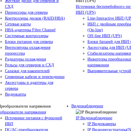
Жесткие диски для серверов и
СХД
Источники бесперебойного пи
Процессоры для сервера
ИБП (UPS)
Контроллеры дисков (RAID/HBA)
Line-Interactive ИБП (U
Сетевые карты
ИБП с двойным преобр
HBA-адаптеры Fibre Channel
(On-line)
Системные контроллеры
Off-line ИБП (UPS)
Блоки питания для сервера
Блоки батарей для ИБП
Вентиляторы охлаждения
Аксессуары для ИБП (U
процессора
Стабилизаторы напряже
Радиаторы охлаждения
Инверторы преобразова
Рельсы для серверов и СХД
напряжения
Салазки для накопителей
Выпрямительные устрой
Серверные кабели и переходники
Аксессуары и адаптеры для
сервера
Видеокарты
Видеонаблюдение
образователи напряжения
Источники питания c функцией
IP Видеонаблюдение
ИБП
IP Видеокамеры
DC/AC-преобразователи
IP Видеорегистраторы(