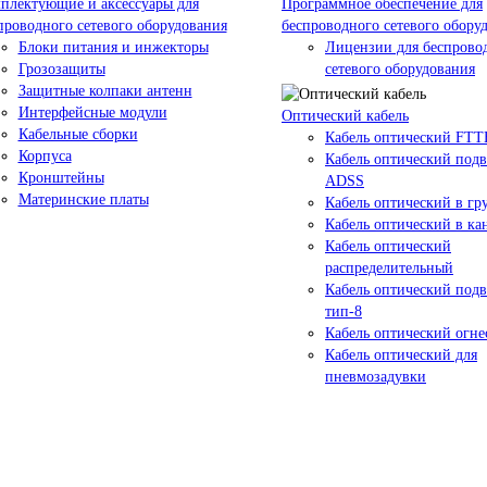
плектующие и аксессуары для
Программное обеспечение для
проводного сетевого оборудования
беспроводного сетевого обору
Блоки питания и инжекторы
Лицензии для беспрово
Грозозащиты
сетевого оборудования
Защитные колпаки антенн
Интерфейсные модули
Оптический кабель
Кабельные сборки
Кабель оптический FT
Корпуса
Кабель оптический под
Кронштейны
ADSS
Материнские платы
Кабель оптический в гр
Кабель оптический в к
Кабель оптический
распределительный
Кабель оптический подв
тип-8
Кабель оптический огн
Кабель оптический для
пневмозадувки