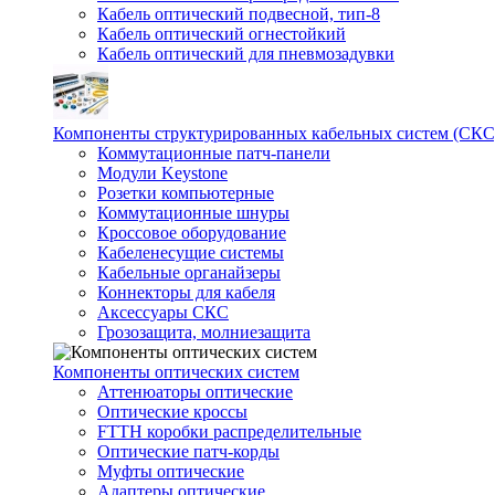
Кабель оптический подвесной, тип-8
Кабель оптический огнестойкий
Кабель оптический для пневмозадувки
Компоненты структурированных кабельных систем (СКС
Коммутационные патч-панели
Модули Keystone
Розетки компьютерные
Коммутационные шнуры
Кроссовое оборудование
Кабеленесущие системы
Кабельные органайзеры
Коннекторы для кабеля
Аксессуары СКС
Грозозащита, молниезащита
Компоненты оптических систем
Аттенюаторы оптические
Оптические кроссы
FTTH коробки распределительные
Оптические патч-корды
Муфты оптические
Адаптеры оптические