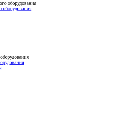
о оборудования
борудования
я