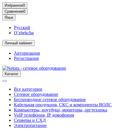
Избранное
0
Сравнение
0
Язык
Русский
O‘zbekcha
Личный кабинет
Авторизация
Регистрация
Каталог
Все категории
Сетевое оборудование
Беспроводное сетевое оборудование
Кабельная продукция, СКС и компоненты ВОЛС
Компьютеры, ноутбуки, мониторы, оргтехника
VoIP телефония, IP домофония
Серверы и СХД
Электропитание