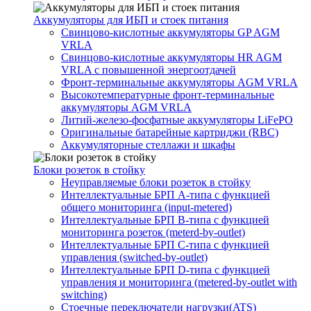
Аккумуляторы для ИБП и стоек питания
Свинцово-кислотные аккумуляторы GP AGM
VRLA
Свинцово-кислотные аккумуляторы HR AGM
VRLA с повышенной энергоотдачей
Фронт-терминальные аккумуляторы AGM VRLA
Высокотемпературные фронт-терминальные
аккумуляторы AGM VRLA
Литий-железо-фосфатные аккумуляторы LiFePO
Оригинальные батарейные картриджи (RBC)
Аккумуляторные стеллажи и шкафы
Блоки розеток в стойку
Неуправляемые блоки розеток в стойку
Интеллектуальные БРП А-типа с функцией
общего мониторинга (input-metered)
Интеллектуальные БРП B-типа с функцией
мониторинга розеток (meterd-by-outlet)
Интеллектуальные БРП C-типа с функцией
управления (switched-by-outlet)
Интеллектуальные БРП D-типа с функцией
управления и мониторинга (metered-by-outlet with
switching)
Стоечные переключатели нагрузки(ATS)