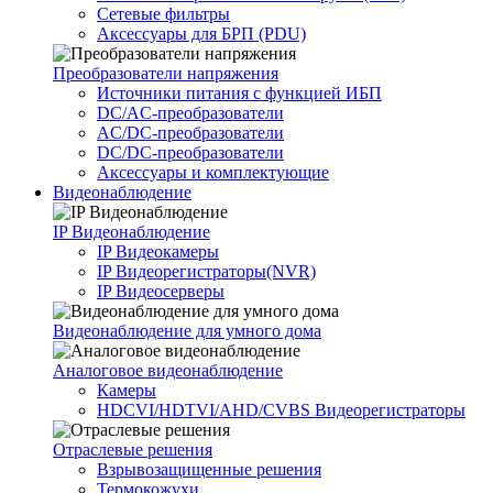
Сетевые фильтры
Аксессуары для БРП (PDU)
Преобразователи напряжения
Источники питания c функцией ИБП
DC/AC-преобразователи
AC/DC-преобразователи
DC/DC-преобразователи
Аксессуары и комплектующие
Видеонаблюдение
IP Видеонаблюдение
IP Видеокамеры
IP Видеорегистраторы(NVR)
IP Видеосерверы
Видеонаблюдение для умного дома
Аналоговое видеонаблюдение
Камеры
HDCVI/HDTVI/AHD/CVBS Видеорегистраторы
Отраслевые решения
Взрывозащищенные решения
Термокожухи