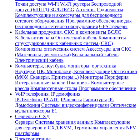
Точки доступа Wi-Fi
Wi-Fi роутеры
Беспроводной
доступ (БШПД)
3G/LTE/5G
Антенны
Радиомосты
Комплектующие и аксессуары для беспроводного
сетевого оборудования
Программное обеспечение для
беспроводного сетевого оборудования
GPS-трекеры
Кабельная продукция, СКС и компоненты ВОЛС
Кабель витая пара
Оптический кабель
Компоненты
структурированных кабельных систем (СКС)
Компоненты оптических систем
Аксессуары для СКС
(Материалы для монтажа)
Коаксиальный кабель
Электрический кабель
Компьютеры, ноутбуки, мониторы, оргтехника
Ноутбуки
ПК, Моноблоки, Комплектующие
Оргтехника
(МФУ, Сканеры, Принтеры...)
Мониторы
Периферия
Интерактивные панели
Планшеты
Компьютерные
кресла
Компьютерные столы
Программное обеспечение
VoIP телефония, IP домофония
IP-Телефоны
IP-ATC
IP-шлюзы
Гарнитуры
IP-
Домофония
Системы видеоконференцсвязи
Оптические
мультиплексоры Е1
Серверы и СХД
Серверы
Системы хранения данных
Комплектующие
для серверов и СХД
KVM, Терминалы управления
NFV
платформы
Электропитание