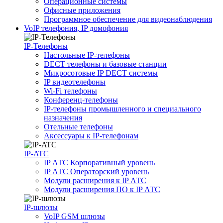
Операционные системы
Офисные приложения
Программное обеспечение для видеонаблюдения
VoIP телефония, IP домофония
IP-Телефоны
Настольные IP-телефоны
DECT телефоны и базовые станции
Микросотовые IP DECT системы
IP видеотелефоны
Wi-Fi телефоны
Конференц-телефоны
IP-телефоны промышленного и специального
назначения
Отельные телефоны
Аксессуары к IP-телефонам
IP-ATC
IP АТС Корпоративный уровень
IP АТС Операторский уровень
Модули расширения к IP АТС
Модули расширения ПО к IP АТС
IP-шлюзы
VoIP GSM шлюзы