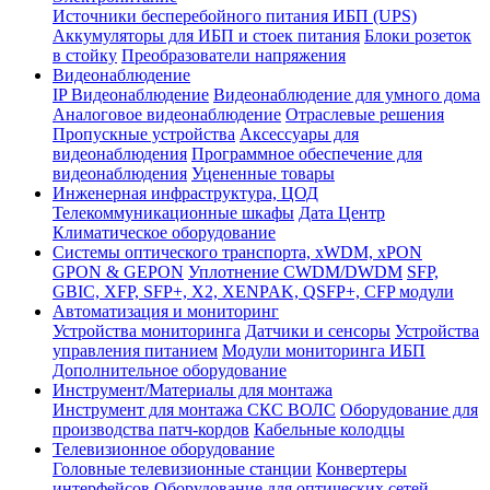
Источники бесперебойного питания ИБП (UPS)
Аккумуляторы для ИБП и стоек питания
Блоки розеток
в стойку
Преобразователи напряжения
Видеонаблюдение
IP Видеонаблюдение
Видеонаблюдение для умного дома
Аналоговое видеонаблюдение
Отраслевые решения
Пропускные устройства
Аксессуары для
видеонаблюдения
Программное обеспечение для
видеонаблюдения
Уцененные товары
Инженерная инфраструктура, ЦОД
Телекоммуникационные шкафы
Дата Центр
Климатичeское оборудование
Системы оптического транспорта, xWDM, xPON
GPON & GEPON
Уплотнение CWDM/DWDM
SFP,
GBIC, XFP, SFP+, X2, XENPAK, QSFP+, CFP модули
Автоматизация и мониторинг
Устройства мониторинга
Датчики и сенсоры
Устройства
управления питанием
Модули мониторинга ИБП
Дополнительное оборудование
Инструмент/Материалы для монтажа
Инструмент для монтажа СКС ВОЛС
Оборудование для
производства патч-кордов
Кабельные колодцы
Телевизионное оборудование
Головные телевизионные станции
Конвертеры
интерфейсов
Оборудование для оптических сетей