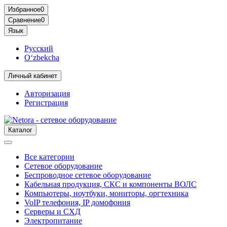
Избранное
0
Сравнение
0
Язык
Русский
O‘zbekcha
Личный кабинет
Авторизация
Регистрация
Каталог
Все категории
Сетевое оборудование
Беспроводное сетевое оборудование
Кабельная продукция, СКС и компоненты ВОЛС
Компьютеры, ноутбуки, мониторы, оргтехника
VoIP телефония, IP домофония
Серверы и СХД
Электропитание