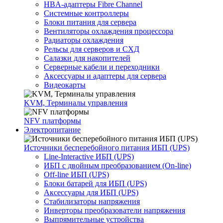
HBA-адаптеры Fibre Channel
Системные контроллеры
Блоки питания для сервера
Вентиляторы охлаждения процессора
Радиаторы охлаждения
Рельсы для серверов и СХД
Салазки для накопителей
Серверные кабели и переходники
Аксессуары и адаптеры для сервера
Видеокарты
KVM, Терминалы управления
NFV платформы
Электропитание
Источники бесперебойного питания ИБП (UPS)
Line-Interactive ИБП (UPS)
ИБП с двойным преобразованием (On-line)
Off-line ИБП (UPS)
Блоки батарей для ИБП (UPS)
Аксессуары для ИБП (UPS)
Стабилизаторы напряжения
Инверторы преобразователи напряжения
Выпрямительные устройства