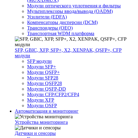
(MUX/DMUX)
Модули оптического уплотнения и фильтры
Мультиплексоры ввода/вывода (OADM)
Усилители (EDFA)
Компенсаторы дисперсии (DCM)
Транспондеры (OEO)
Транспортная WDM платформа
SFP, GBIC, XFP, SFP+, X2, XENPAK, QSFP+, CFP
модули
SFP модули
Модули SFP+
Модули QSFP+
Модули SFP28
Модули QSFP28
Модули QSFP-DD
Модули CFP/CFP2/CFP4
Модули XFP
Модули OSFP
Автоматизация и мониторинг
Устройства мониторинга
Датчики и сенсоры