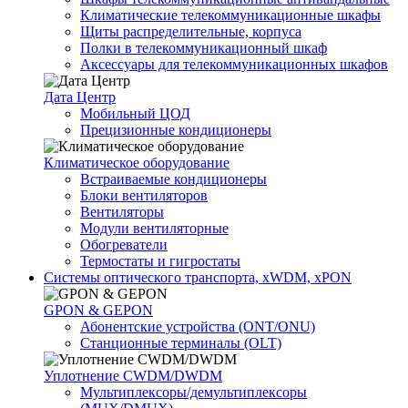
Климатические телекоммуникационные шкафы
Щиты распределительные, корпуса
Полки в телекоммуникационный шкаф
Аксессуары для телекоммуникационных шкафов
Дата Центр
Мобильный ЦОД
Прецизионные кондиционеры
Климатичeское оборудование
Встраиваемые кондиционеры
Блоки вентиляторов
Вентиляторы
Модули вентиляторные
Обогреватели
Термостаты и гигростаты
Системы оптического транспорта, xWDM, xPON
GPON & GEPON
Абонентские устройства (ONT/ONU)
Станционные терминалы (OLT)
Уплотнение CWDM/DWDM
Мультиплексоры/демультиплексоры