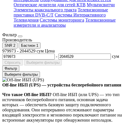
Оптические делители для сетей КТВ
Мультисвитчи
Элементы коаксиального тракта
Телевизионные
приставки DVB-C/T
Системы Интерактивного
Телевидения
Системы мониторинга
Телевизионные
измерители и анализаторы
Фильтр
Производитель
SNR
2
Бастион
1
979973
-
2044529
сум
Цена
-
сум
Сбросить
Выберите фильтры
Фильтр
Выберите фильтры
Off-line ИБП (UPS) — устройства бесперебойного питания
Что такое Off-line ИБП?
Off-line ИБП (или UPS) — это тип
источников бесперебойного питания, основная задача
которых — обеспечить базовую защиту подключенного
оборудования. Они непрерывно отслеживают параметры
входящей электросети и мгновенно переключают питание на
встроенные аккумуляторы при обнаружении неполадок.