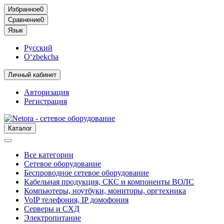
Избранное
0
Сравнение
0
Язык
Русский
O‘zbekcha
Личный кабинет
Авторизация
Регистрация
Каталог
Все категории
Сетевое оборудование
Беспроводное сетевое оборудование
Кабельная продукция, СКС и компоненты ВОЛС
Компьютеры, ноутбуки, мониторы, оргтехника
VoIP телефония, IP домофония
Серверы и СХД
Электропитание