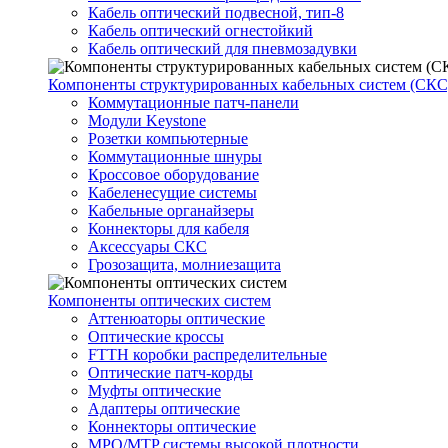
Кабель оптический подвесной, тип-8
Кабель оптический огнестойкий
Кабель оптический для пневмозадувки
Компоненты структурированных кабельных систем (СКС
Коммутационные патч-панели
Модули Keystone
Розетки компьютерные
Коммутационные шнуры
Кроссовое оборудование
Кабеленесущие системы
Кабельные органайзеры
Коннекторы для кабеля
Аксессуары СКС
Грозозащита, молниезащита
Компоненты оптических систем
Аттенюаторы оптические
Оптические кроссы
FTTH коробки распределительные
Оптические патч-корды
Муфты оптические
Адаптеры оптические
Коннекторы оптические
MPO/MTP системы высокой плотности