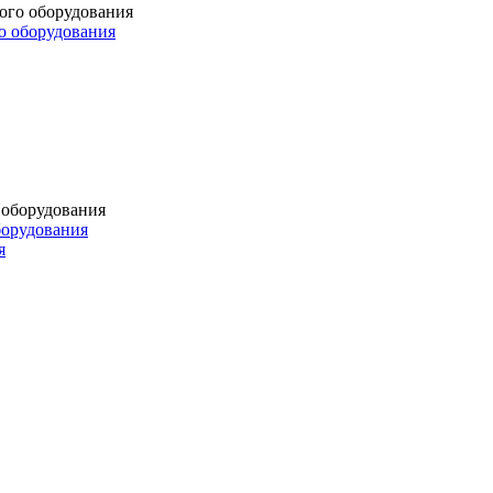
о оборудования
борудования
я