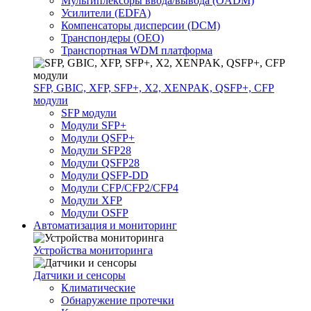
Мультиплексоры ввода/вывода (OADM)
Усилители (EDFA)
Компенсаторы дисперсии (DCM)
Транспондеры (OEO)
Транспортная WDM платформа
SFP, GBIC, XFP, SFP+, X2, XENPAK, QSFP+, CFP
модули
SFP модули
Модули SFP+
Модули QSFP+
Модули SFP28
Модули QSFP28
Модули QSFP-DD
Модули CFP/CFP2/CFP4
Модули XFP
Модули OSFP
Автоматизация и мониторинг
Устройства мониторинга
Датчики и сенсоры
Климатические
Обнаружение протечки