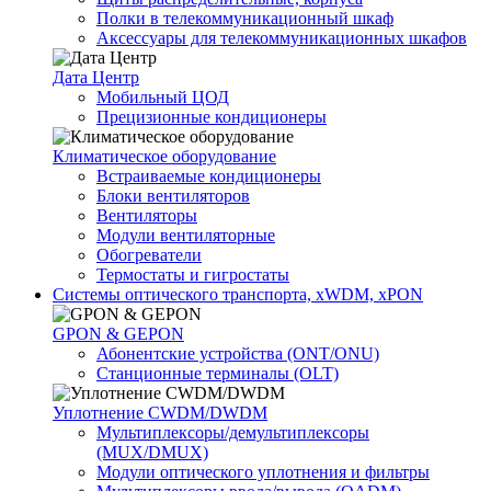
Полки в телекоммуникационный шкаф
Аксессуары для телекоммуникационных шкафов
Дата Центр
Мобильный ЦОД
Прецизионные кондиционеры
Климатичeское оборудование
Встраиваемые кондиционеры
Блоки вентиляторов
Вентиляторы
Модули вентиляторные
Обогреватели
Термостаты и гигростаты
Системы оптического транспорта, xWDM, xPON
GPON & GEPON
Абонентские устройства (ONT/ONU)
Станционные терминалы (OLT)
Уплотнение CWDM/DWDM
Мультиплексоры/демультиплексоры
(MUX/DMUX)
Модули оптического уплотнения и фильтры