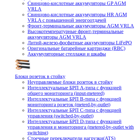
Свинцово-кислотные аккумуляторы GP AGM
VRLA
Свинцово-кислотные аккумуляторы HR AGM
VRLA с повышенной энергоотдачей
Фронт-терминальные аккумуляторы AGM VRLA
Высокотемпературные фронт-терминальные
аккумуляторы AGM VRLA
Литий-железо-фосфатные аккумуляторы LiFePO
Оригинальные батарейные картриджи (RBC)
Аккумуляторные стеллажи и шкафы
Блоки розеток в стойку
Неуправляемые блоки розеток в стойку
Интеллектуальные БРП А-типа с функцией
общего мониторинга (input-metered)
Интеллектуальные БРП B-типа с функцией
мониторинга розеток (meterd-by-outlet)
Интеллектуальные БРП C-типа с функцией
управления (switched-by-outlet)
Интеллектуальные БРП D-типа с функцией
управления и мониторинга (metered-by-outlet with
switching)
Стоечные переключатели нагрузки(ATS)