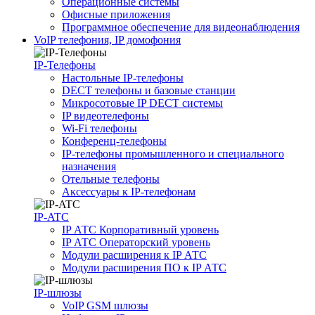
Операционные системы
Офисные приложения
Программное обеспечение для видеонаблюдения
VoIP телефония, IP домофония
IP-Телефоны
Настольные IP-телефоны
DECT телефоны и базовые станции
Микросотовые IP DECT системы
IP видеотелефоны
Wi-Fi телефоны
Конференц-телефоны
IP-телефоны промышленного и специального
назначения
Отельные телефоны
Аксессуары к IP-телефонам
IP-ATC
IP АТС Корпоративный уровень
IP АТС Операторский уровень
Модули расширения к IP АТС
Модули расширения ПО к IP АТС
IP-шлюзы
VoIP GSM шлюзы