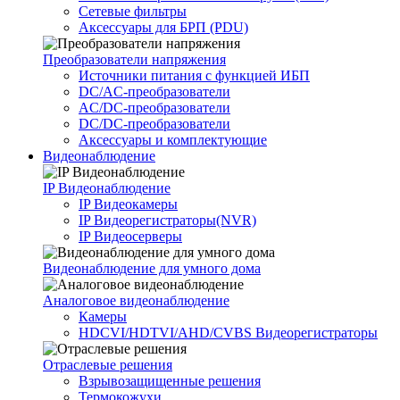
Сетевые фильтры
Аксессуары для БРП (PDU)
Преобразователи напряжения
Источники питания c функцией ИБП
DC/AC-преобразователи
AC/DC-преобразователи
DC/DC-преобразователи
Аксессуары и комплектующие
Видеонаблюдение
IP Видеонаблюдение
IP Видеокамеры
IP Видеорегистраторы(NVR)
IP Видеосерверы
Видеонаблюдение для умного дома
Аналоговое видеонаблюдение
Камеры
HDCVI/HDTVI/AHD/CVBS Видеорегистраторы
Отраслевые решения
Взрывозащищенные решения
Термокожухи