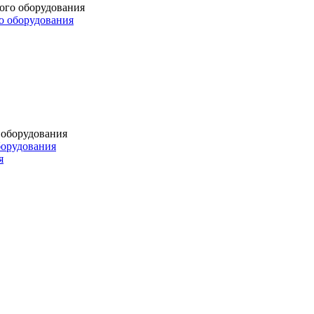
о оборудования
борудования
я