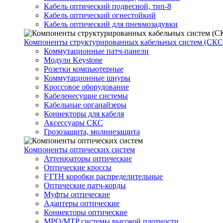
Кабель оптический подвесной, тип-8
Кабель оптический огнестойкий
Кабель оптический для пневмозадувки
Компоненты структурированных кабельных систем (СКС
Коммутационные патч-панели
Модули Keystone
Розетки компьютерные
Коммутационные шнуры
Кроссовое оборудование
Кабеленесущие системы
Кабельные органайзеры
Коннекторы для кабеля
Аксессуары СКС
Грозозащита, молниезащита
Компоненты оптических систем
Аттенюаторы оптические
Оптические кроссы
FTTH коробки распределительные
Оптические патч-корды
Муфты оптические
Адаптеры оптические
Коннекторы оптические
MPO/MTP системы высокой плотности