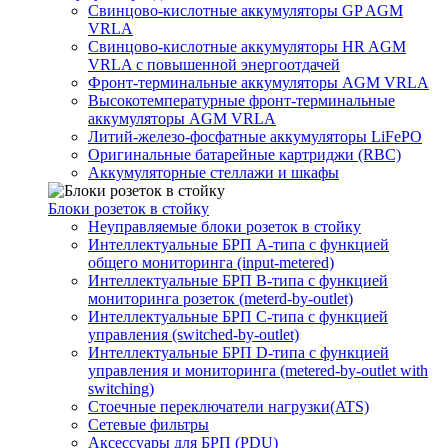
Свинцово-кислотные аккумуляторы GP AGM
VRLA
Свинцово-кислотные аккумуляторы HR AGM
VRLA с повышенной энергоотдачей
Фронт-терминальные аккумуляторы AGM VRLA
Высокотемпературные фронт-терминальные
аккумуляторы AGM VRLA
Литий-железо-фосфатные аккумуляторы LiFePO
Оригинальные батарейные картриджи (RBC)
Аккумуляторные стеллажи и шкафы
Блоки розеток в стойку
Неуправляемые блоки розеток в стойку
Интеллектуальные БРП А-типа с функцией
общего мониторинга (input-metered)
Интеллектуальные БРП B-типа с функцией
мониторинга розеток (meterd-by-outlet)
Интеллектуальные БРП C-типа с функцией
управления (switched-by-outlet)
Интеллектуальные БРП D-типа с функцией
управления и мониторинга (metered-by-outlet with
switching)
Стоечные переключатели нагрузки(ATS)
Сетевые фильтры
Аксессуары для БРП (PDU)