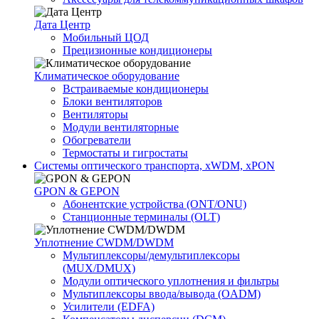
Дата Центр
Мобильный ЦОД
Прецизионные кондиционеры
Климатичeское оборудование
Встраиваемые кондиционеры
Блоки вентиляторов
Вентиляторы
Модули вентиляторные
Обогреватели
Термостаты и гигростаты
Системы оптического транспорта, xWDM, xPON
GPON & GEPON
Абонентские устройства (ONT/ONU)
Станционные терминалы (OLT)
Уплотнение CWDM/DWDM
Мультиплексоры/демультиплексоры
(MUX/DMUX)
Модули оптического уплотнения и фильтры
Мультиплексоры ввода/вывода (OADM)
Усилители (EDFA)