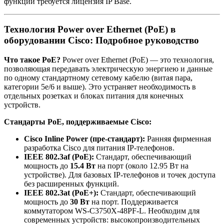
функции требуется лицензия IP Base.
Технология Power over Ethernet (PoE) в
оборудовании Cisco: Подробное руководство
Что такое PoE?
Power over Ethernet (PoE) — это технология,
позволяющая передавать электрическую энергиею и данные
по одному стандартному сетевому кабелю (витая пара,
категории 5e/6 и выше). Это устраняет необходимость в
отдельных розетках и блоках питания для конечных
устройств.
Стандарты PoE, поддерживаемые Cisco:
Cisco Inline Power (пре-стандарт):
Ранняя фирменная
разработка Cisco для питания IP-телефонов.
IEEE 802.3af (PoE):
Стандарт, обеспечивающий
мощность до
15.4 Вт
на порт (около 12.95 Вт на
устройстве). Для базовых IP-телефонов и точек доступа
без расширенных функций.
IEEE 802.3at (PoE+):
Стандарт, обеспечивающий
мощность до
30 Вт
на порт. Поддерживается
коммутатором WS-C3750X-48PF-L. Необходим для
современных устройств: высокопроизводительных