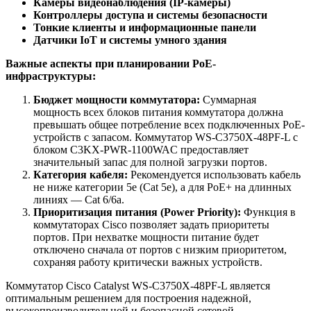
Камеры видеонаблюдения (IP-камеры)
Контроллеры доступа и системы безопасности
Тонкие клиенты и информационные панели
Датчики IoT и системы умного здания
Важные аспекты при планировании PoE-
инфраструктуры:
Бюджет мощности коммутатора:
Суммарная
мощность всех блоков питания коммутатора должна
превышать общее потребление всех подключенных PoE-
устройств с запасом. Коммутатор WS-C3750X-48PF-L с
блоком C3KX-PWR-1100WAC предоставляет
значительный запас для полной загрузки портов.
Категория кабеля:
Рекомендуется использовать кабель
не ниже категории 5e (Cat 5e), а для PoE+ на длинных
линиях — Cat 6/6a.
Приоритизация питания (Power Priority):
Функция в
коммутаторах Cisco позволяет задать приоритеты
портов. При нехватке мощности питание будет
отключено сначала от портов с низким приоритетом,
сохраняя работу критически важных устройств.
Коммутатор Cisco Catalyst WS-C3750X-48PF-L является
оптимальным решением для построения надежной,
высокопроизводительной и безопасной сетевой