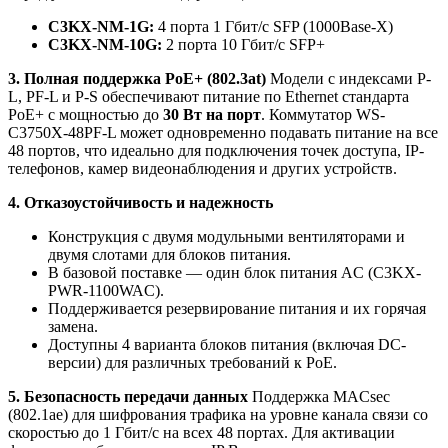
C3KX-NM-1G:
4 порта 1 Гбит/с SFP (1000Base-X)
C3KX-NM-10G:
2 порта 10 Гбит/с SFP+
3. Полная поддержка PoE+ (802.3at)
Модели с индексами P-
L, PF-L и P-S обеспечивают питание по Ethernet стандарта
PoE+ с мощностью до
30 Вт на порт
. Коммутатор WS-
C3750X-48PF-L может одновременно подавать питание на все
48 портов, что идеально для подключения точек доступа, IP-
телефонов, камер видеонаблюдения и других устройств.
4. Отказоустойчивость и надежность
Конструкция с двумя модульными вентиляторами и
двумя слотами для блоков питания.
В базовой поставке — один блок питания AC (C3KX-
PWR-1100WAC).
Поддерживается резервирование питания и их горячая
замена.
Доступны 4 варианта блоков питания (включая DC-
версии) для различных требований к PoE.
5. Безопасность передачи данных
Поддержка MACsec
(802.1ae) для шифрования трафика на уровне канала связи со
скоростью до 1 Гбит/с на всех 48 портах. Для активации