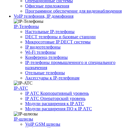
Операционные системы
Офисные приложения
Программное обеспечение для видеонаблюдения
VoIP телефония, IP домофония
IP-Телефоны
Настольные IP-телефоны
DECT телефоны и базовые станции
Микросотовые IP DECT системы
IP видеотелефоны
Wi-Fi телефоны
Конференц-телефоны
IP-телефоны промышленного и специального
назначения
Отельные телефоны
Аксессуары к IP-телефонам
IP-ATC
IP АТС Корпоративный уровень
IP АТС Операторский уровень
Модули расширения к IP АТС
Модули расширения ПО к IP АТС
IP-шлюзы
VoIP GSM шлюзы