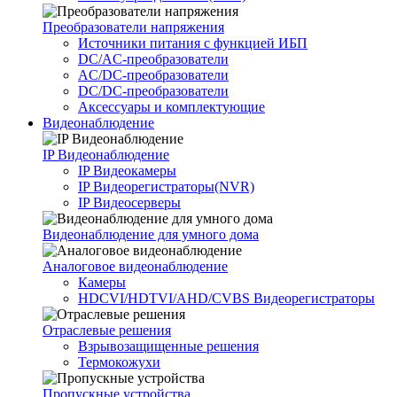
Преобразователи напряжения
Источники питания c функцией ИБП
DC/AC-преобразователи
AC/DC-преобразователи
DC/DC-преобразователи
Аксессуары и комплектующие
Видеонаблюдение
IP Видеонаблюдение
IP Видеокамеры
IP Видеорегистраторы(NVR)
IP Видеосерверы
Видеонаблюдение для умного дома
Аналоговое видеонаблюдение
Камеры
HDCVI/HDTVI/AHD/CVBS Видеорегистраторы
Отраслевые решения
Взрывозащищенные решения
Термокожухи
Пропускные устройства