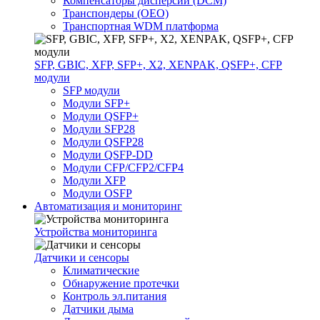
Компенсаторы дисперсии (DCM)
Транспондеры (OEO)
Транспортная WDM платформа
SFP, GBIC, XFP, SFP+, X2, XENPAK, QSFP+, CFP
модули
SFP модули
Модули SFP+
Модули QSFP+
Модули SFP28
Модули QSFP28
Модули QSFP-DD
Модули CFP/CFP2/CFP4
Модули XFP
Модули OSFP
Автоматизация и мониторинг
Устройства мониторинга
Датчики и сенсоры
Климатические
Обнаружение протечки
Контроль эл.питания
Датчики дыма