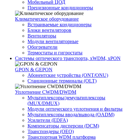
Мобильный ЦОД
Прецизионные кондиционеры
Климатичeское оборудование
Встраиваемые кондиционеры
Блоки вентиляторов
Вентиляторы
Модули вентиляторные
Обогреватели
Термостаты и гигростаты
Системы оптического транспорта, xWDM, xPON
GPON & GEPON
Абонентские устройства (ONT/ONU)
Станционные терминалы (OLT)
Уплотнение CWDM/DWDM
Мультиплексоры/демультиплексоры
(MUX/DMUX)
Модули оптического уплотнения и фильтры
Мультиплексоры ввода/вывода (OADM)
Усилители (EDFA)
Компенсаторы дисперсии (DCM)
Транспондеры (OEO)
Транспортная WDM платформа