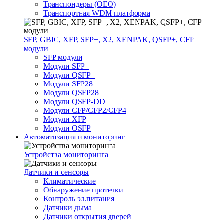
Транспондеры (OEO)
Транспортная WDM платформа
SFP, GBIC, XFP, SFP+, X2, XENPAK, QSFP+, CFP
модули
SFP модули
Модули SFP+
Модули QSFP+
Модули SFP28
Модули QSFP28
Модули QSFP-DD
Модули CFP/CFP2/CFP4
Модули XFP
Модули OSFP
Автоматизация и мониторинг
Устройства мониторинга
Датчики и сенсоры
Климатические
Обнаружение протечки
Контроль эл.питания
Датчики дыма
Датчики открытия дверей