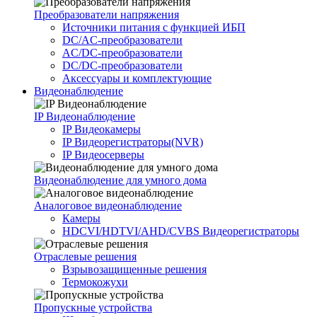
Преобразователи напряжения
Источники питания c функцией ИБП
DC/AC-преобразователи
AC/DC-преобразователи
DC/DC-преобразователи
Аксессуары и комплектующие
Видеонаблюдение
IP Видеонаблюдение
IP Видеокамеры
IP Видеорегистраторы(NVR)
IP Видеосерверы
Видеонаблюдение для умного дома
Аналоговое видеонаблюдение
Камеры
HDCVI/HDTVI/AHD/CVBS Видеорегистраторы
Отраслевые решения
Взрывозащищенные решения
Термокожухи
Пропускные устройства