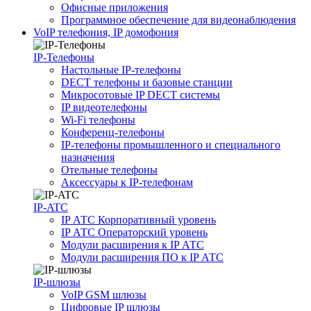
Офисные приложения
Программное обеспечение для видеонаблюдения
VoIP телефония, IP домофония
IP-Телефоны
Настольные IP-телефоны
DECT телефоны и базовые станции
Микросотовые IP DECT системы
IP видеотелефоны
Wi-Fi телефоны
Конференц-телефоны
IP-телефоны промышленного и специального
назначения
Отельные телефоны
Аксессуары к IP-телефонам
IP-ATC
IP АТС Корпоративный уровень
IP АТС Операторский уровень
Модули расширения к IP АТС
Модули расширения ПО к IP АТС
IP-шлюзы
VoIP GSM шлюзы
Цифровые IP шлюзы