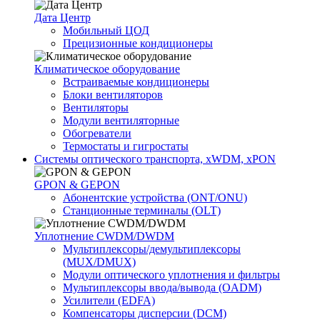
Дата Центр
Мобильный ЦОД
Прецизионные кондиционеры
Климатичeское оборудование
Встраиваемые кондиционеры
Блоки вентиляторов
Вентиляторы
Модули вентиляторные
Обогреватели
Термостаты и гигростаты
Системы оптического транспорта, xWDM, xPON
GPON & GEPON
Абонентские устройства (ONT/ONU)
Станционные терминалы (OLT)
Уплотнение CWDM/DWDM
Мультиплексоры/демультиплексоры
(MUX/DMUX)
Модули оптического уплотнения и фильтры
Мультиплексоры ввода/вывода (OADM)
Усилители (EDFA)
Компенсаторы дисперсии (DCM)