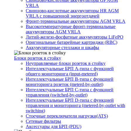
Свинцово-кислотные аккумуляторы GP AGM
VRLA
Свинцово-кислотные аккумуляторы HR AGM
VRLA с повышенной энергоотдачей
Фронт-терминальные аккумуляторы AGM VRLA
Высокотемпературные фронт-терминальные
аккумуляторы AGM VRLA
Литий-железо-фосфатные аккумуляторы LiFePO
Оригинальные батарейные картриджи (RBC)
Аккумуляторные стеллажи и шкафы
Блоки розеток в стойку
Неуправляемые блоки розеток в стойку
Интеллектуальные БРП А-типа с функцией
общего мониторинга (input-metered)
Интеллектуальные БРП B-типа с функцией
мониторинга розеток (meterd-by-outlet)
Интеллектуальные БРП C-типа с функцией
управления (switched-by-outlet)
Интеллектуальные БРП D-типа с функцией
управления и мониторинга (metered-by-outlet with
switching)
Стоечные переключатели нагрузки(ATS)
Сетевые фильтры
Аксессуары для БРП (PDU)