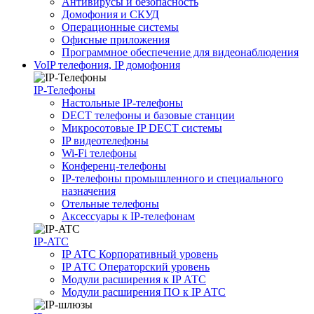
Антивирусы и безопасность
Домофония и СКУД
Операционные системы
Офисные приложения
Программное обеспечение для видеонаблюдения
VoIP телефония, IP домофония
IP-Телефоны
Настольные IP-телефоны
DECT телефоны и базовые станции
Микросотовые IP DECT системы
IP видеотелефоны
Wi-Fi телефоны
Конференц-телефоны
IP-телефоны промышленного и специального
назначения
Отельные телефоны
Аксессуары к IP-телефонам
IP-ATC
IP АТС Корпоративный уровень
IP АТС Операторский уровень
Модули расширения к IP АТС
Модули расширения ПО к IP АТС