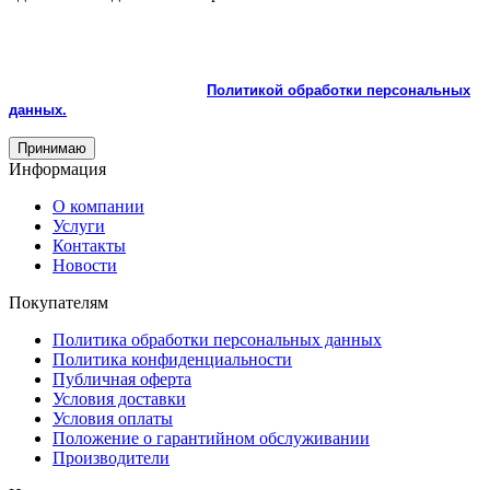
На сайте используются cookie и сервисы аналитики для
корректной работы и улучшения качества обслуживания.
Продолжая пользоваться сайтом, вы соглашаетесь с
использованием cookie и с
Политикой обработки персональных
данных.
Принимаю
Информация
О компании
Услуги
Контакты
Новости
Покупателям
Политика обработки персональных данных
Политика конфиденциальности
Публичная оферта
Условия доставки
Условия оплаты
Положение о гарантийном обслуживании
Производители