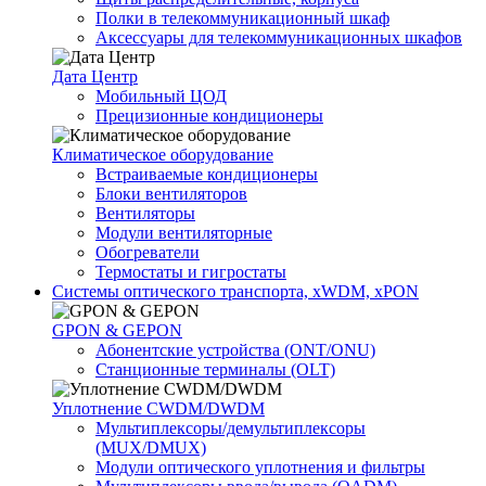
Полки в телекоммуникационный шкаф
Аксессуары для телекоммуникационных шкафов
Дата Центр
Мобильный ЦОД
Прецизионные кондиционеры
Климатичeское оборудование
Встраиваемые кондиционеры
Блоки вентиляторов
Вентиляторы
Модули вентиляторные
Обогреватели
Термостаты и гигростаты
Системы оптического транспорта, xWDM, xPON
GPON & GEPON
Абонентские устройства (ONT/ONU)
Станционные терминалы (OLT)
Уплотнение CWDM/DWDM
Мультиплексоры/демультиплексоры
(MUX/DMUX)
Модули оптического уплотнения и фильтры