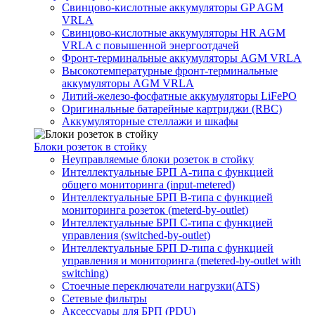
Свинцово-кислотные аккумуляторы GP AGM
VRLA
Свинцово-кислотные аккумуляторы HR AGM
VRLA с повышенной энергоотдачей
Фронт-терминальные аккумуляторы AGM VRLA
Высокотемпературные фронт-терминальные
аккумуляторы AGM VRLA
Литий-железо-фосфатные аккумуляторы LiFePO
Оригинальные батарейные картриджи (RBC)
Аккумуляторные стеллажи и шкафы
Блоки розеток в стойку
Неуправляемые блоки розеток в стойку
Интеллектуальные БРП А-типа с функцией
общего мониторинга (input-metered)
Интеллектуальные БРП B-типа с функцией
мониторинга розеток (meterd-by-outlet)
Интеллектуальные БРП C-типа с функцией
управления (switched-by-outlet)
Интеллектуальные БРП D-типа с функцией
управления и мониторинга (metered-by-outlet with
switching)
Стоечные переключатели нагрузки(ATS)
Сетевые фильтры
Аксессуары для БРП (PDU)