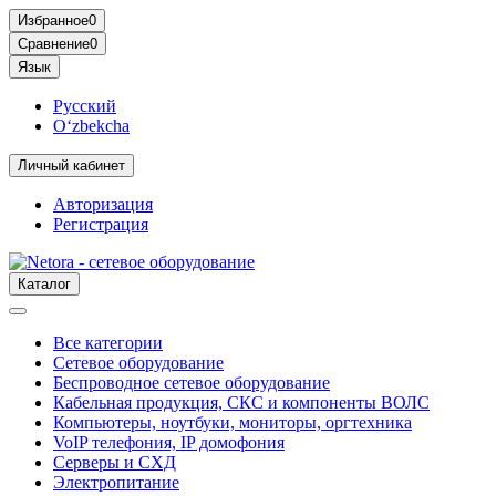
Избранное
0
Сравнение
0
Язык
Русский
O‘zbekcha
Личный кабинет
Авторизация
Регистрация
Каталог
Все категории
Сетевое оборудование
Беспроводное сетевое оборудование
Кабельная продукция, СКС и компоненты ВОЛС
Компьютеры, ноутбуки, мониторы, оргтехника
VoIP телефония, IP домофония
Серверы и СХД
Электропитание