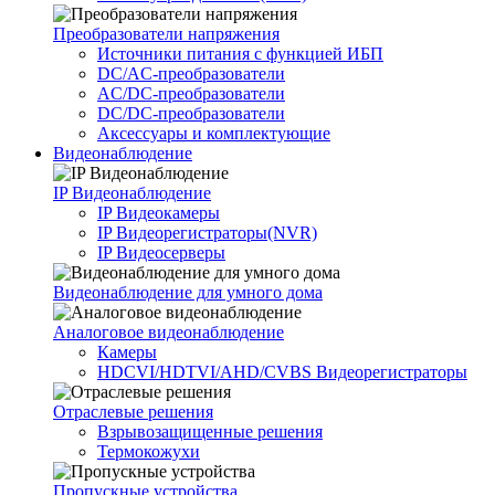
Преобразователи напряжения
Источники питания c функцией ИБП
DC/AC-преобразователи
AC/DC-преобразователи
DC/DC-преобразователи
Аксессуары и комплектующие
Видеонаблюдение
IP Видеонаблюдение
IP Видеокамеры
IP Видеорегистраторы(NVR)
IP Видеосерверы
Видеонаблюдение для умного дома
Аналоговое видеонаблюдение
Камеры
HDCVI/HDTVI/AHD/CVBS Видеорегистраторы
Отраслевые решения
Взрывозащищенные решения
Термокожухи
Пропускные устройства