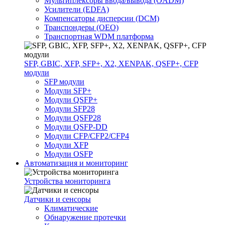
Мультиплексоры ввода/вывода (OADM)
Усилители (EDFA)
Компенсаторы дисперсии (DCM)
Транспондеры (OEO)
Транспортная WDM платформа
SFP, GBIC, XFP, SFP+, X2, XENPAK, QSFP+, CFP
модули
SFP модули
Модули SFP+
Модули QSFP+
Модули SFP28
Модули QSFP28
Модули QSFP-DD
Модули CFP/CFP2/CFP4
Модули XFP
Модули OSFP
Автоматизация и мониторинг
Устройства мониторинга
Датчики и сенсоры
Климатические
Обнаружение протечки