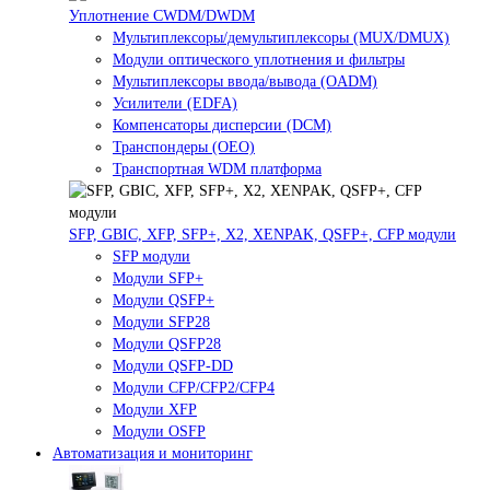
Уплотнение CWDM/DWDM
Мультиплексоры/демультиплексоры (MUX/DMUX)
Модули оптического уплотнения и фильтры
Мультиплексоры ввода/вывода (OADM)
Усилители (EDFA)
Компенсаторы дисперсии (DCM)
Транспондеры (OEO)
Транспортная WDM платформа
SFP, GBIC, XFP, SFP+, X2, XENPAK, QSFP+, CFP модули
SFP модули
Модули SFP+
Модули QSFP+
Модули SFP28
Модули QSFP28
Модули QSFP-DD
Модули CFP/CFP2/CFP4
Модули XFP
Модули OSFP
Автоматизация и мониторинг