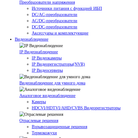
Преобразователи напряжения
Источники питания c функцией ИБП
DC/AC-преобразователи
AC/DC-преобразователи
DC/DC-преобразователи
Аксессуары и комплектующие
Видеонаблюдение
IP Видеонаблюдение
IP Видеокамеры
IP Видеорегистраторы(NVR)
IP Видеосерверы
Видеонаблюдение для умного дома
Аналоговое видеонаблюдение
Камеры
HDCVI/HDTVI/AHD/CVBS Видеорегистраторы
Отраслевые решения
Взрывозащищенные решения
Термокожухи