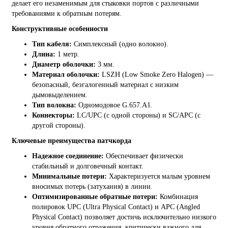
делает его незаменимым для стыковки портов с различными
требованиями к обратным потерям.
Конструктивные особенности
Тип кабеля:
Симплексный (одно волокно).
Длина:
1 метр.
Диаметр оболочки:
3 мм.
Материал оболочки:
LSZH (Low Smoke Zero Halogen) —
безопасный, безгалогенный материал с низким
дымовыделением.
Тип волокна:
Одномодовое G.657.A1.
Коннекторы:
LC/UPC (с одной стороны) и SC/APC (с
другой стороны).
Ключевые преимущества патчкорда
Надежное соединение:
Обеспечивает физически
стабильный и долговечный контакт.
Минимальные потери:
Характеризуется малым уровнем
вносимых потерь (затухания) в линии.
Оптимизированные обратные потери:
Комбинация
полировок UPC (Ultra Physical Contact) и APC (Angled
Physical Contact) позволяет достичь исключительно низкого
уровня обратного отражения, критически важного для