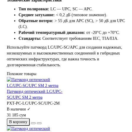
Технические характеристики
Тип полировки:
LC — UPC, SC — APC.
Среднее затухание:
< 0,2 дБ (типовое значение).
Обратные потери:
> 55 дБ для APC (SC), > 50 дБ для UPC
(LC).
Рабочий температурный диапазон:
от -20°C до +70°C.
Стандарты:
Соответствует требованиям IEC, TIA/EIA.
Используйте патчкорд LC/UPC-SC/APC для создания надежных,
низкошумных и высококачественных соединений в гибридных
оптических инфраструктурах, где важна точность и
долговременная стабильность.
Похожие товары
Патчкорд оптический LC/UPC-
SC/UPC SM 2 метра
PXT-PC-LC/UPC-SC/UPC-2M
В наличии ✓
31 185 сум
В корзину