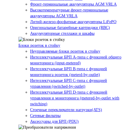
Фронт-терминальные аккумуляторы AGM VRLA
Высокотемпературные фронт-терминальные
аккумуляторы AGM VRLA
Литий-железо-фосфатные аккумуляторы LiFePO
Оригинальные батарейные картриджи (RBC)
Аккумуляторные стеллажи и шкафы
Блоки розеток в стойку
Неуправляемые блоки розеток в стойку
Интеллектуальные БРП А-типа с функцией общего
мониторинга (input-metered)
Интеллектуальные БРП B-типа с функцией
мониторинга розеток (meterd-by-outlet)
Интеллектуальные БРП C-типа с функцией
управления (switched-by-outlet)
Интеллектуальные БРП D-типа с функцией
управления и мониторинга (metered-by-outlet with
switching)
Стоечные переключатели нагрузки(ATS)
Сетевые фильтры
Аксессуары для БРП (PDU)