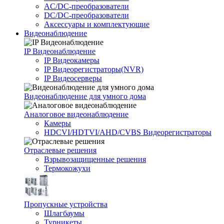
AC/DC-преобразователи
DC/DC-преобразователи
Аксессуары и комплектующие
Видеонаблюдение
IP Видеонаблюдение
IP Видеокамеры
IP Видеорегистраторы(NVR)
IP Видеосерверы
Видеонаблюдение для умного дома
Аналоговое видеонаблюдение
Камеры
HDCVI/HDTVI/AHD/CVBS Видеорегистраторы
Отраслевые решения
Взрывозащищенные решения
Термокожухи
Пропускные устройства
Шлагбаумы
Турникеты