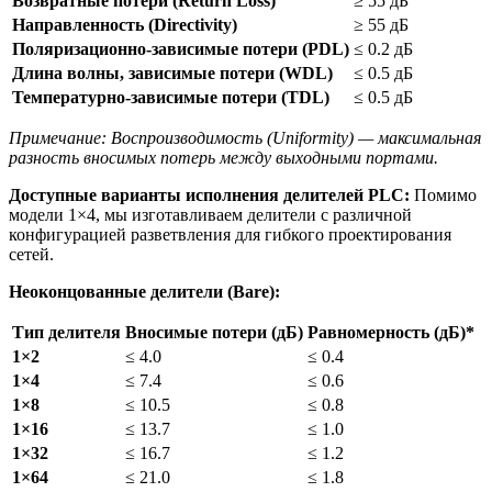
Возвратные потери (Return Loss)
≥ 55 дБ
Направленность (Directivity)
≥ 55 дБ
Поляризационно-зависимые потери (PDL)
≤ 0.2 дБ
Длина волны, зависимые потери (WDL)
≤ 0.5 дБ
Температурно-зависимые потери (TDL)
≤ 0.5 дБ
Примечание: Воспроизводимость (Uniformity) — максимальная
разность вносимых потерь между выходными портами.
Доступные варианты исполнения делителей PLC:
Помимо
модели 1×4, мы изготавливаем делители с различной
конфигурацией разветвления для гибкого проектирования
сетей.
Неоконцованные делители (Bare):
Тип делителя
Вносимые потери (дБ)
Равномерность (дБ)*
1×2
≤ 4.0
≤ 0.4
1×4
≤ 7.4
≤ 0.6
1×8
≤ 10.5
≤ 0.8
1×16
≤ 13.7
≤ 1.0
1×32
≤ 16.7
≤ 1.2
1×64
≤ 21.0
≤ 1.8