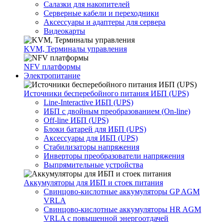
Салазки для накопителей
Серверные кабели и переходники
Аксессуары и адаптеры для сервера
Видеокарты
KVM, Терминалы управления
NFV платформы
Электропитание
Источники бесперебойного питания ИБП (UPS)
Line-Interactive ИБП (UPS)
ИБП с двойным преобразованием (On-line)
Off-line ИБП (UPS)
Блоки батарей для ИБП (UPS)
Аксессуары для ИБП (UPS)
Стабилизаторы напряжения
Инверторы преобразователи напряжения
Выпрямительные устройства
Аккумуляторы для ИБП и стоек питания
Свинцово-кислотные аккумуляторы GP AGM
VRLA
Свинцово-кислотные аккумуляторы HR AGM
VRLA с повышенной энергоотдачей