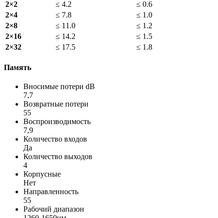
2×2
≤ 4.2
≤ 0.6
2×4
≤ 7.8
≤ 1.0
2×8
≤ 11.0
≤ 1.2
2×16
≤ 14.2
≤ 1.5
2×32
≤ 17.5
≤ 1.8
Память
Вносимые потери dB
7,7
Возвратные потери
55
Воспроизводимость
7,9
Количество входов
Да
Количество выходов
4
Корпусные
Нет
Направленность
55
Рабочий диапазон
1260-1650нм