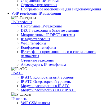
Операционные системы
Офисные приложения
Программное обеспечение для видеонаблюдения
VoIP телефония, IP домофония
IP-Телефоны
Настольные IP-телефоны
DECT телефоны и базовые станции
Микросотовые IP DECT системы
IP видеотелефоны
Wi-Fi телефоны
Конференц-телефоны
IP-телефоны промышленного и специального
назначения
Отельные телефоны
Аксессуары к IP-телефонам
IP-ATC
IP АТС Корпоративный уровень
IP АТС Операторский уровень
Модули расширения к IP АТС
Модули расширения ПО к IP АТС
IP-шлюзы
VoIP GSM шлюзы