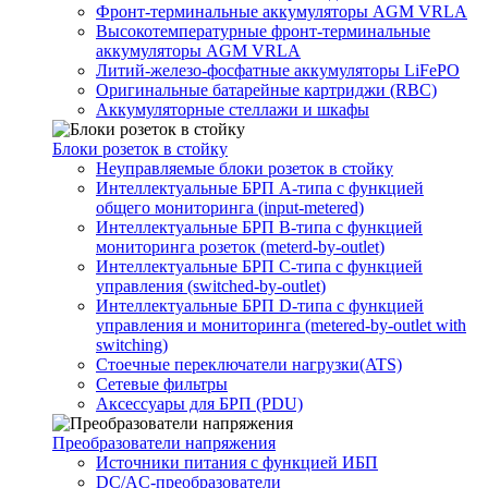
Фронт-терминальные аккумуляторы AGM VRLA
Высокотемпературные фронт-терминальные
аккумуляторы AGM VRLA
Литий-железо-фосфатные аккумуляторы LiFePO
Оригинальные батарейные картриджи (RBC)
Аккумуляторные стеллажи и шкафы
Блоки розеток в стойку
Неуправляемые блоки розеток в стойку
Интеллектуальные БРП А-типа с функцией
общего мониторинга (input-metered)
Интеллектуальные БРП B-типа с функцией
мониторинга розеток (meterd-by-outlet)
Интеллектуальные БРП C-типа с функцией
управления (switched-by-outlet)
Интеллектуальные БРП D-типа с функцией
управления и мониторинга (metered-by-outlet with
switching)
Стоечные переключатели нагрузки(ATS)
Сетевые фильтры
Аксессуары для БРП (PDU)
Преобразователи напряжения
Источники питания c функцией ИБП
DC/AC-преобразователи