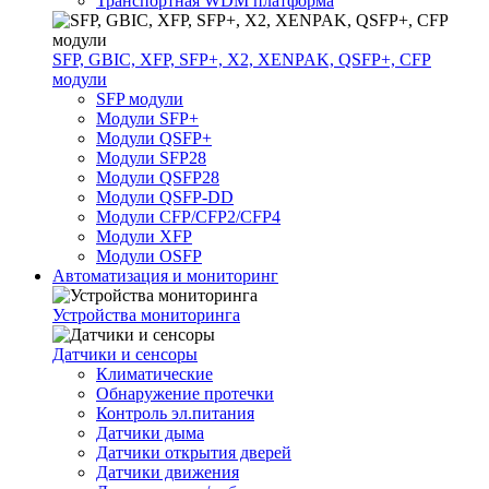
Транспортная WDM платформа
SFP, GBIC, XFP, SFP+, X2, XENPAK, QSFP+, CFP
модули
SFP модули
Модули SFP+
Модули QSFP+
Модули SFP28
Модули QSFP28
Модули QSFP-DD
Модули CFP/CFP2/CFP4
Модули XFP
Модули OSFP
Автоматизация и мониторинг
Устройства мониторинга
Датчики и сенсоры
Климатические
Обнаружение протечки
Контроль эл.питания
Датчики дыма
Датчики открытия дверей
Датчики движения