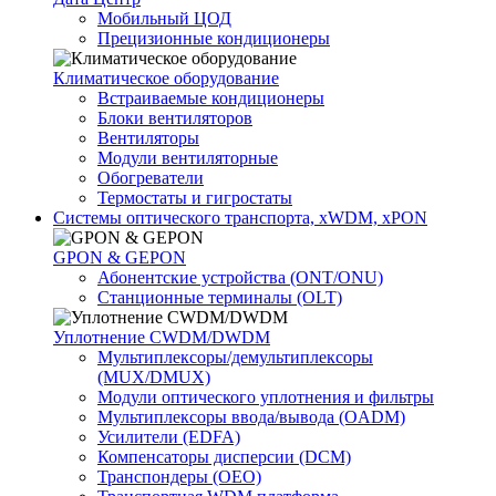
Мобильный ЦОД
Прецизионные кондиционеры
Климатичeское оборудование
Встраиваемые кондиционеры
Блоки вентиляторов
Вентиляторы
Модули вентиляторные
Обогреватели
Термостаты и гигростаты
Системы оптического транспорта, xWDM, xPON
GPON & GEPON
Абонентские устройства (ONT/ONU)
Станционные терминалы (OLT)
Уплотнение CWDM/DWDM
Мультиплексоры/демультиплексоры
(MUX/DMUX)
Модули оптического уплотнения и фильтры
Мультиплексоры ввода/вывода (OADM)
Усилители (EDFA)
Компенсаторы дисперсии (DCM)
Транспондеры (OEO)