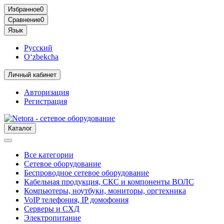
Избранное
0
Сравнение
0
Язык
Русский
O‘zbekcha
Личный кабинет
Авторизация
Регистрация
Каталог
Все категории
Сетевое оборудование
Беспроводное сетевое оборудование
Кабельная продукция, СКС и компоненты ВОЛС
Компьютеры, ноутбуки, мониторы, оргтехника
VoIP телефония, IP домофония
Серверы и СХД
Электропитание