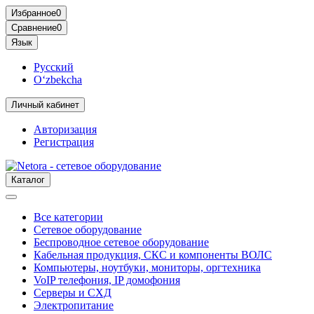
Избранное
0
Сравнение
0
Язык
Русский
O‘zbekcha
Личный кабинет
Авторизация
Регистрация
Каталог
Все категории
Сетевое оборудование
Беспроводное сетевое оборудование
Кабельная продукция, СКС и компоненты ВОЛС
Компьютеры, ноутбуки, мониторы, оргтехника
VoIP телефония, IP домофония
Серверы и СХД
Электропитание