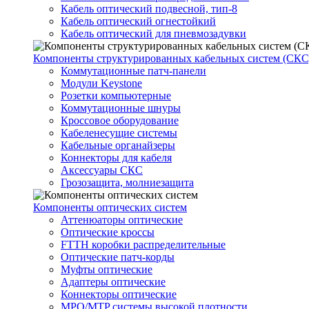
Кабель оптический подвесной, тип-8
Кабель оптический огнестойкий
Кабель оптический для пневмозадувки
Компоненты структурированных кабельных систем (СКС
Коммутационные патч-панели
Модули Keystone
Розетки компьютерные
Коммутационные шнуры
Кроссовое оборудование
Кабеленесущие системы
Кабельные органайзеры
Коннекторы для кабеля
Аксессуары СКС
Грозозащита, молниезащита
Компоненты оптических систем
Аттенюаторы оптические
Оптические кроссы
FTTH коробки распределительные
Оптические патч-корды
Муфты оптические
Адаптеры оптические
Коннекторы оптические
MPO/MTP системы высокой плотности