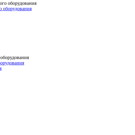
о оборудования
борудования
я