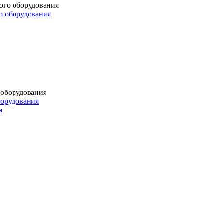
о оборудования
борудования
я