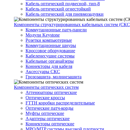
Кабель оптический подвесной, тип-8
Кабель оптический огнестойкий
Кабель оптический для пневмозадувки
Компоненты структурированных кабельных систем (СКС
Коммутационные патч-панели
Модули Keystone
Розетки компьютерные
Коммутационные шнуры
Кроссовое оборудование
Кабеленесущие системы
Кабельные органайзеры
Коннекторы для кабеля
Аксессуары СКС
Грозозащита, молниезащита
Компоненты оптических систем
Аттенюаторы оптические
Оптические кроссы
FTTH коробки распределительные
Оптические патч-корды
Муфты оптические
Адаптеры оптические
Коннекторы оптические
MPO/MTP системы высокой плотности