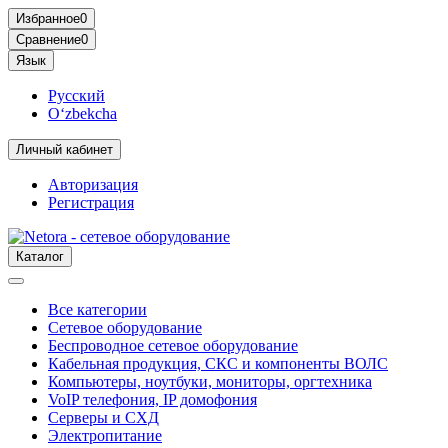
Избранное
0
Сравнение
0
Язык
Русский
O‘zbekcha
Личный кабинет
Авторизация
Регистрация
Каталог
Все категории
Сетевое оборудование
Беспроводное сетевое оборудование
Кабельная продукция, СКС и компоненты ВОЛС
Компьютеры, ноутбуки, мониторы, оргтехника
VoIP телефония, IP домофония
Серверы и СХД
Электропитание