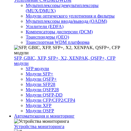
Уплотнение CWDM/DWDM
Мультиплексоры/демультиплексоры
(MUX/DMUX)
Модули оптического уплотнения и фильтры
Мультиплексоры ввода/вывода (OADM)
Усилители (EDFA)
Компенсаторы дисперсии (DCM)
Транспондеры (OEO)
Транспортная WDM платформа
SFP, GBIC, XFP, SFP+, X2, XENPAK, QSFP+, CFP
модули
SFP модули
Модули SFP+
Модули QSFP+
Модули SFP28
Модули QSFP28
Модули QSFP-DD
Модули CFP/CFP2/CFP4
Модули XFP
Модули OSFP
Автоматизация и мониторинг
Устройства мониторинга