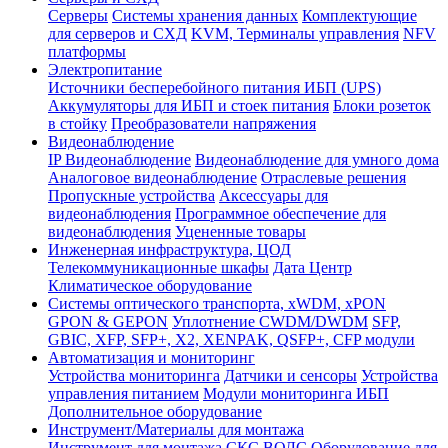
Серверы
Системы хранения данных
Комплектующие
для серверов и СХД
KVM, Терминалы управления
NFV
платформы
Электропитание
Источники бесперебойного питания ИБП (UPS)
Аккумуляторы для ИБП и стоек питания
Блоки розеток
в стойку
Преобразователи напряжения
Видеонаблюдение
IP Видеонаблюдение
Видеонаблюдение для умного дома
Аналоговое видеонаблюдение
Отраслевые решения
Пропускные устройства
Аксессуары для
видеонаблюдения
Программное обеспечение для
видеонаблюдения
Уцененные товары
Инженерная инфраструктура, ЦОД
Телекоммуникационные шкафы
Дата Центр
Климатичeское оборудование
Системы оптического транспорта, xWDM, xPON
GPON & GEPON
Уплотнение CWDM/DWDM
SFP,
GBIC, XFP, SFP+, X2, XENPAK, QSFP+, CFP модули
Автоматизация и мониторинг
Устройства мониторинга
Датчики и сенсоры
Устройства
управления питанием
Модули мониторинга ИБП
Дополнительное оборудование
Инструмент/Материалы для монтажа
Инструмент для монтажа СКС ВОЛС
Оборудование для