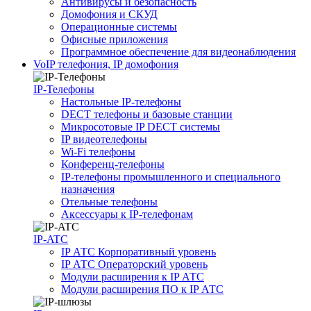
Антивирусы и безопасность
Домофония и СКУД
Операционные системы
Офисные приложения
Программное обеспечение для видеонаблюдения
VoIP телефония, IP домофония
IP-Телефоны
Настольные IP-телефоны
DECT телефоны и базовые станции
Микросотовые IP DECT системы
IP видеотелефоны
Wi-Fi телефоны
Конференц-телефоны
IP-телефоны промышленного и специального
назначения
Отельные телефоны
Аксессуары к IP-телефонам
IP-ATC
IP АТС Корпоративный уровень
IP АТС Операторский уровень
Модули расширения к IP АТС
Модули расширения ПО к IP АТС