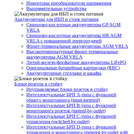
Инверторы преобразователи напряжения
Выпрямительные устройства
Аккумуляторы для ИБП и стоек питания
Свинцово-кислотные аккумуляторы GP AGM
VRLA
Свинцово-кислотные аккумуляторы HR AGM
VRLA с повышенной энергоотдачей
Фронт-терминальные аккумуляторы AGM VRLA
Высокотемпературные фронт-терминальные
аккумуляторы AGM VRLA
Литий-железо-фосфатные аккумуляторы LiFePO
Оригинальные батарейные картриджи (RBC)
Аккумуляторные стеллажи и шкафы
Блоки розеток в стойку
Неуправляемые блоки розеток в стойку
Интеллектуальные БРП А-типа с функцией
общего мониторинга (input-metered)
Интеллектуальные БРП B-типа с функцией
мониторинга розеток (meterd-by-outlet)
Интеллектуальные БРП C-типа с функцией
управления (switched-by-outlet)
Интеллектуальные БРП D-типа с функцией
управления и мониторинга (metered-by-outlet with