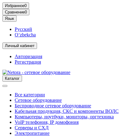
Избранное
0
Сравнение
0
Язык
Русский
O‘zbekcha
Личный кабинет
Авторизация
Регистрация
Каталог
Все категории
Сетевое оборудование
Беспроводное сетевое оборудование
Кабельная продукция, СКС и компоненты ВОЛС
Компьютеры, ноутбуки, мониторы, оргтехника
VoIP телефония, IP домофония
Серверы и СХД
Электропитание