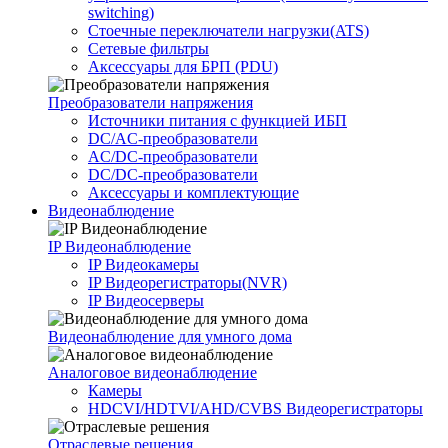
switching)
Стоечные переключатели нагрузки(ATS)
Сетевые фильтры
Аксессуары для БРП (PDU)
Преобразователи напряжения
Источники питания c функцией ИБП
DC/AC-преобразователи
AC/DC-преобразователи
DC/DC-преобразователи
Аксессуары и комплектующие
Видеонаблюдение
IP Видеонаблюдение
IP Видеокамеры
IP Видеорегистраторы(NVR)
IP Видеосерверы
Видеонаблюдение для умного дома
Аналоговое видеонаблюдение
Камеры
HDCVI/HDTVI/AHD/CVBS Видеорегистраторы
Отраслевые решения