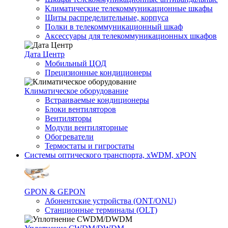
Климатические телекоммуникационные шкафы
Щиты распределительные, корпуса
Полки в телекоммуникационный шкаф
Аксессуары для телекоммуникационных шкафов
Дата Центр
Мобильный ЦОД
Прецизионные кондиционеры
Климатичeское оборудование
Встраиваемые кондиционеры
Блоки вентиляторов
Вентиляторы
Модули вентиляторные
Обогреватели
Термостаты и гигростаты
Системы оптического транспорта, xWDM, xPON
GPON & GEPON
Абонентские устройства (ONT/ONU)
Станционные терминалы (OLT)