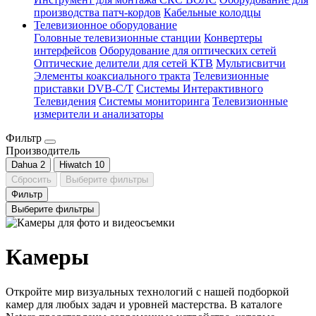
производства патч-кордов
Кабельные колодцы
Телевизионное оборудование
Головные телевизионные станции
Конвертеры
интерфейсов
Оборудование для оптических сетей
Оптические делители для сетей КТВ
Мультисвитчи
Элементы коаксиального тракта
Телевизионные
приставки DVB-C/T
Системы Интерактивного
Телевидения
Системы мониторинга
Телевизионные
измерители и анализаторы
Фильтр
Производитель
Dahua
2
Hiwatch
10
Сбросить
Выберите фильтры
Фильтр
Выберите фильтры
Камеры
Откройте мир визуальных технологий с нашей подборкой
камер для любых задач и уровней мастерства. В каталоге