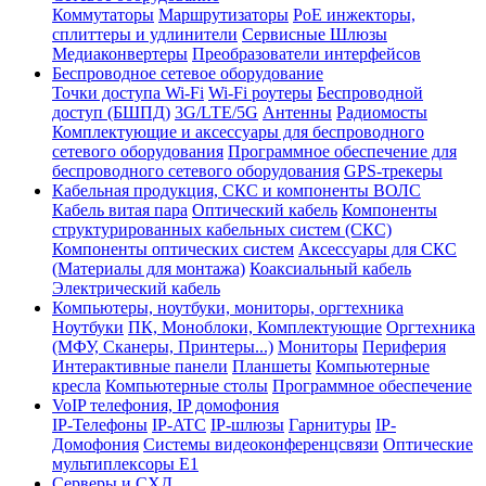
Коммутаторы
Маршрутизаторы
PoE инжекторы,
сплиттеры и удлинители
Сервисные Шлюзы
Медиаконвертеры
Преобразователи интерфейсов
Беспроводное сетевое оборудование
Точки доступа Wi-Fi
Wi-Fi роутеры
Беспроводной
доступ (БШПД)
3G/LTE/5G
Антенны
Радиомосты
Комплектующие и аксессуары для беспроводного
сетевого оборудования
Программное обеспечение для
беспроводного сетевого оборудования
GPS-трекеры
Кабельная продукция, СКС и компоненты ВОЛС
Кабель витая пара
Оптический кабель
Компоненты
структурированных кабельных систем (СКС)
Компоненты оптических систем
Аксессуары для СКС
(Материалы для монтажа)
Коаксиальный кабель
Электрический кабель
Компьютеры, ноутбуки, мониторы, оргтехника
Ноутбуки
ПК, Моноблоки, Комплектующие
Оргтехника
(МФУ, Сканеры, Принтеры...)
Мониторы
Периферия
Интерактивные панели
Планшеты
Компьютерные
кресла
Компьютерные столы
Программное обеспечение
VoIP телефония, IP домофония
IP-Телефоны
IP-ATC
IP-шлюзы
Гарнитуры
IP-
Домофония
Системы видеоконференцсвязи
Оптические
мультиплексоры Е1
Серверы и СХД