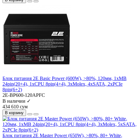
Блок питания 2E Basic Power (600W), >80%, 120мм, 1xMB
24pin(20+4), 1xCPU 8pin(4+4), 3xMolex, 4xSATA, 2xPCIe
8pin(6+2)
2E-BP600-120APFC
В наличии ✓
434 610 сум
В корзину
Блок питания 2E Master Power (650W), >80%, 80+ White,