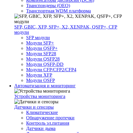
Компенсаторы дисперсии (DCM)
Транспондеры (OEO)
Транспортная WDM платформа
SFP, GBIC, XFP, SFP+, X2, XENPAK, QSFP+, CFP
модули
SFP модули
Модули SFP+
Модули QSFP+
Модули SFP28
Модули QSFP28
Модули QSFP-DD
Модули CFP/CFP2/CFP4
Модули XFP
Модули OSFP
Автоматизация и мониторинг
Устройства мониторинга
Датчики и сенсоры
Климатические
Обнаружение протечки
Контроль эл.питания
Датчики дыма