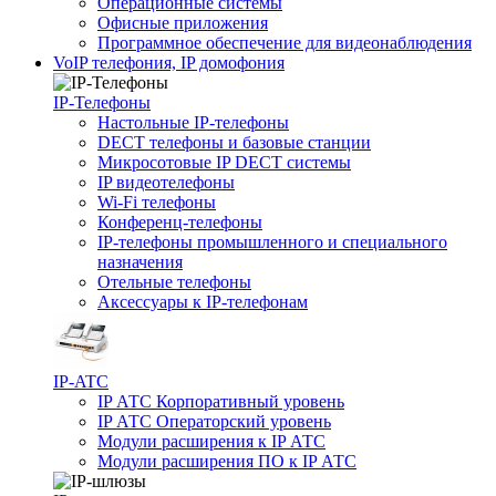
Операционные системы
Офисные приложения
Программное обеспечение для видеонаблюдения
VoIP телефония, IP домофония
IP-Телефоны
Настольные IP-телефоны
DECT телефоны и базовые станции
Микросотовые IP DECT системы
IP видеотелефоны
Wi-Fi телефоны
Конференц-телефоны
IP-телефоны промышленного и специального
назначения
Отельные телефоны
Аксессуары к IP-телефонам
IP-ATC
IP АТС Корпоративный уровень
IP АТС Операторский уровень
Модули расширения к IP АТС
Модули расширения ПО к IP АТС