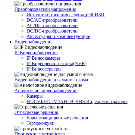
Преобразователи напряжения
Источники питания c функцией ИБП
DC/AC-преобразователи
AC/DC-преобразователи
DC/DC-преобразователи
Аксессуары и комплектующие
Видеонаблюдение
IP Видеонаблюдение
IP Видеокамеры
IP Видеорегистраторы(NVR)
IP Видеосерверы
Видеонаблюдение для умного дома
Аналоговое видеонаблюдение
Камеры
HDCVI/HDTVI/AHD/CVBS Видеорегистраторы
Отраслевые решения
Взрывозащищенные решения
Термокожухи
Пропускные устройства