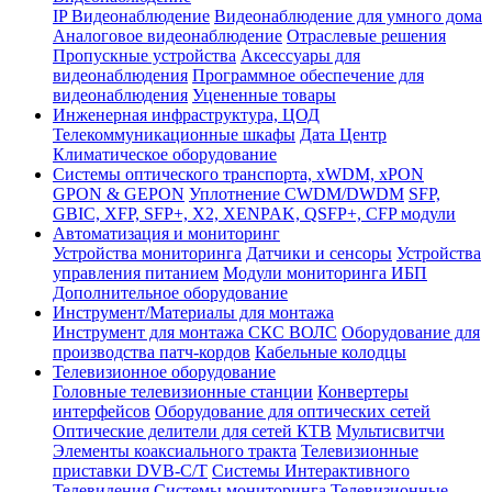
IP Видеонаблюдение
Видеонаблюдение для умного дома
Аналоговое видеонаблюдение
Отраслевые решения
Пропускные устройства
Аксессуары для
видеонаблюдения
Программное обеспечение для
видеонаблюдения
Уцененные товары
Инженерная инфраструктура, ЦОД
Телекоммуникационные шкафы
Дата Центр
Климатичeское оборудование
Системы оптического транспорта, xWDM, xPON
GPON & GEPON
Уплотнение CWDM/DWDM
SFP,
GBIC, XFP, SFP+, X2, XENPAK, QSFP+, CFP модули
Автоматизация и мониторинг
Устройства мониторинга
Датчики и сенсоры
Устройства
управления питанием
Модули мониторинга ИБП
Дополнительное оборудование
Инструмент/Материалы для монтажа
Инструмент для монтажа СКС ВОЛС
Оборудование для
производства патч-кордов
Кабельные колодцы
Телевизионное оборудование
Головные телевизионные станции
Конвертеры
интерфейсов
Оборудование для оптических сетей
Оптические делители для сетей КТВ
Мультисвитчи
Элементы коаксиального тракта
Телевизионные
приставки DVB-C/T
Системы Интерактивного
Телевидения
Системы мониторинга
Телевизионные