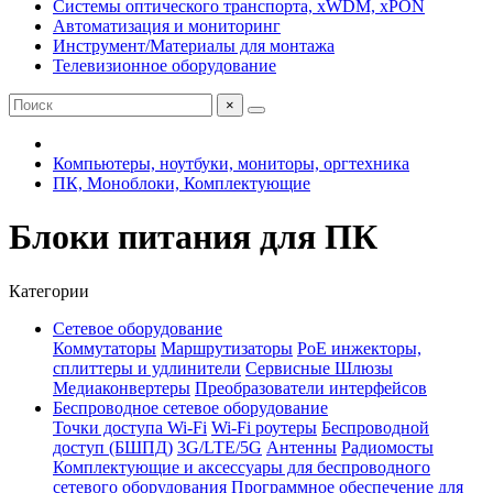
Системы оптического транспорта, xWDM, xPON
Автоматизация и мониторинг
Инструмент/Материалы для монтажа
Телевизионное оборудование
×
Компьютеры, ноутбуки, мониторы, оргтехника
ПК, Моноблоки, Комплектующие
Блоки питания для ПК
Категории
Сетевое оборудование
Коммутаторы
Маршрутизаторы
PoE инжекторы,
сплиттеры и удлинители
Сервисные Шлюзы
Медиаконвертеры
Преобразователи интерфейсов
Беспроводное сетевое оборудование
Точки доступа Wi-Fi
Wi-Fi роутеры
Беспроводной
доступ (БШПД)
3G/LTE/5G
Антенны
Радиомосты
Комплектующие и аксессуары для беспроводного
сетевого оборудования
Программное обеспечение для