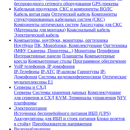
беспроводного сетевого оборудования
GPS-трекеры
Кабельная продукция, СКС и компоненты ВОЛС
Кабель витая пара
Оптический кабель
Компоненты
структурированных кабельных систем (СКС)
Компоненты оптических систем
Аксессуары для СКС
(Материалы для монтажа)
Коаксиальный кабель
Электрический кабель
Компьютеры, ноутбуки, мониторы, оргтехника
Ноутбуки
ПК, Моноблоки, Комплектующие
Оргтехника
(МФУ, Сканеры, Принтеры...)
Мониторы
Периферия
Интерактивные панели
Планшеты
Компьютерные
кресла
Компьютерные столы
Программное обеспечение
VoIP телефония, IP домофония
IP-Телефоны
IP-ATC
IP-шлюзы
Гарнитуры
IP-
Домофония
Системы видеоконференцсвязи
Оптические
мультиплексоры Е1
Серверы и СХД
Серверы
Системы хранения данных
Комплектующие
для серверов и СХД
KVM, Терминалы управления
NFV
платформы
Электропитание
Источники бесперебойного питания ИБП (UPS)
Аккумуляторы для ИБП и стоек питания
Блоки розеток
в стойку
Преобразователи напряжения
Видеонаблюдение