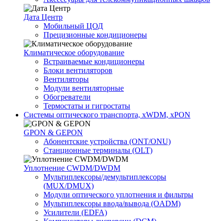
Дата Центр
Мобильный ЦОД
Прецизионные кондиционеры
Климатичeское оборудование
Встраиваемые кондиционеры
Блоки вентиляторов
Вентиляторы
Модули вентиляторные
Обогреватели
Термостаты и гигростаты
Системы оптического транспорта, xWDM, xPON
GPON & GEPON
Абонентские устройства (ONT/ONU)
Станционные терминалы (OLT)
Уплотнение CWDM/DWDM
Мультиплексоры/демультиплексоры
(MUX/DMUX)
Модули оптического уплотнения и фильтры
Мультиплексоры ввода/вывода (OADM)
Усилители (EDFA)