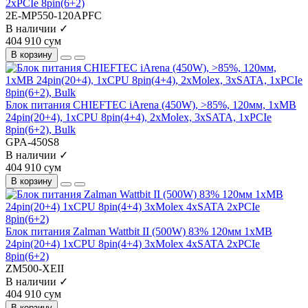
2xPCIe 8pin(6+2)
2E-MP550-120APFC
В наличии ✓
404 910 сум
В корзину
Блок питания CHIEFTEC iArena (450W), >85%, 120мм, 1xMB
24pin(20+4), 1xCPU 8pin(4+4), 2xMolex, 3xSATA, 1xPCIe
8pin(6+2), Bulk
GPA-450S8
В наличии ✓
404 910 сум
В корзину
Блок питания Zalman Wattbit II (500W) 83% 120мм 1xMB
24pin(20+4) 1xCPU 8pin(4+4) 3xMolex 4xSATA 2xPCIe
8pin(6+2)
ZM500-XEII
В наличии ✓
404 910 сум
В корзину