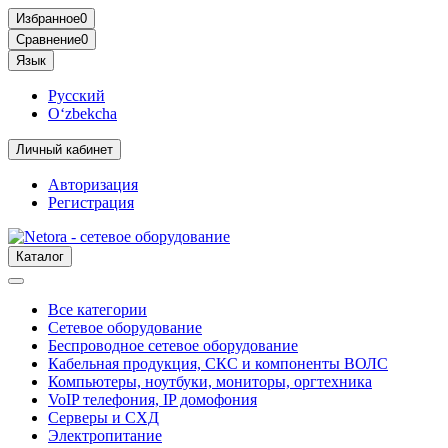
Избранное
0
Сравнение
0
Язык
Русский
O‘zbekcha
Личный кабинет
Авторизация
Регистрация
Каталог
Все категории
Сетевое оборудование
Беспроводное сетевое оборудование
Кабельная продукция, СКС и компоненты ВОЛС
Компьютеры, ноутбуки, мониторы, оргтехника
VoIP телефония, IP домофония
Серверы и СХД
Электропитание