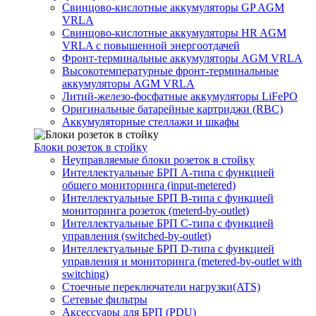
Свинцово-кислотные аккумуляторы GP AGM
VRLA
Свинцово-кислотные аккумуляторы HR AGM
VRLA с повышенной энергоотдачей
Фронт-терминальные аккумуляторы AGM VRLA
Высокотемпературные фронт-терминальные
аккумуляторы AGM VRLA
Литий-железо-фосфатные аккумуляторы LiFePO
Оригинальные батарейные картриджи (RBC)
Аккумуляторные стеллажи и шкафы
Блоки розеток в стойку
Неуправляемые блоки розеток в стойку
Интеллектуальные БРП А-типа с функцией
общего мониторинга (input-metered)
Интеллектуальные БРП B-типа с функцией
мониторинга розеток (meterd-by-outlet)
Интеллектуальные БРП C-типа с функцией
управления (switched-by-outlet)
Интеллектуальные БРП D-типа с функцией
управления и мониторинга (metered-by-outlet with
switching)
Стоечные переключатели нагрузки(ATS)
Сетевые фильтры
Аксессуары для БРП (PDU)