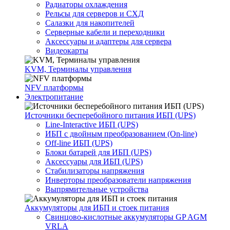
Радиаторы охлаждения
Рельсы для серверов и СХД
Салазки для накопителей
Серверные кабели и переходники
Аксессуары и адаптеры для сервера
Видеокарты
KVM, Терминалы управления
NFV платформы
Электропитание
Источники бесперебойного питания ИБП (UPS)
Line-Interactive ИБП (UPS)
ИБП с двойным преобразованием (On-line)
Off-line ИБП (UPS)
Блоки батарей для ИБП (UPS)
Аксессуары для ИБП (UPS)
Стабилизаторы напряжения
Инверторы преобразователи напряжения
Выпрямительные устройства
Аккумуляторы для ИБП и стоек питания
Свинцово-кислотные аккумуляторы GP AGM
VRLA