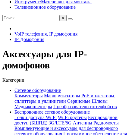
Инструмент/Материалы для монтажа
Телевизионное оборудование
×
VoIP телефония, IP домофония
IP-Домофония
Аксессуары для IP-
домофонов
Категории
Сетевое оборудование
Коммутаторы
Маршрутизаторы
PoE инжекторы,
сплиттеры и удлинители
Сервисные Шлюзы
Медиаконвертеры
Преобразователи интерфейсов
Беспроводное сетевое оборудование
Точки доступа Wi-Fi
Wi-Fi роутеры
Беспроводной
доступ (БШПД)
3G/LTE/5G
Антенны
Радиомосты
Комплектующие и аксессуары для беспроводного
сетевого оборудования
Программное обеспечение для