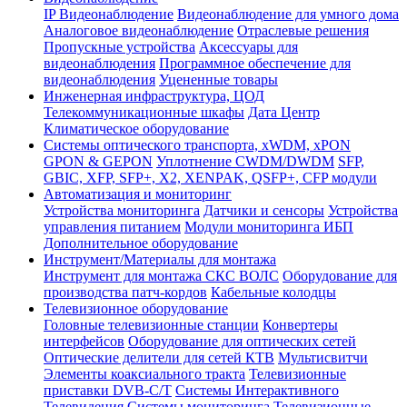
IP Видеонаблюдение
Видеонаблюдение для умного дома
Аналоговое видеонаблюдение
Отраслевые решения
Пропускные устройства
Аксессуары для
видеонаблюдения
Программное обеспечение для
видеонаблюдения
Уцененные товары
Инженерная инфраструктура, ЦОД
Телекоммуникационные шкафы
Дата Центр
Климатичeское оборудование
Системы оптического транспорта, xWDM, xPON
GPON & GEPON
Уплотнение CWDM/DWDM
SFP,
GBIC, XFP, SFP+, X2, XENPAK, QSFP+, CFP модули
Автоматизация и мониторинг
Устройства мониторинга
Датчики и сенсоры
Устройства
управления питанием
Модули мониторинга ИБП
Дополнительное оборудование
Инструмент/Материалы для монтажа
Инструмент для монтажа СКС ВОЛС
Оборудование для
производства патч-кордов
Кабельные колодцы
Телевизионное оборудование
Головные телевизионные станции
Конвертеры
интерфейсов
Оборудование для оптических сетей
Оптические делители для сетей КТВ
Мультисвитчи
Элементы коаксиального тракта
Телевизионные
приставки DVB-C/T
Системы Интерактивного
Телевидения
Системы мониторинга
Телевизионные