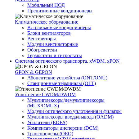
Мобильный ЦОД
Прецизионные кондиционеры
Климатичeское оборудование
Встраиваемые кондиционеры
Блоки вентиляторов
Вентиляторы
Модули вентиляторные
Обогреватели
Термостаты и гигростаты
Системы оптического транспорта, xWDM, xPON
GPON & GEPON
Абонентские устройства (ONT/ONU)
Станционные терминалы (OLT)
Уплотнение CWDM/DWDM
Мультиплексоры/демультиплексоры
(MUX/DMUX)
Модули оптического уплотнения и фильтры
Мультиплексоры ввода/вывода (OADM)
Усилители (EDFA)
Компенсаторы дисперсии (DCM)
Транспондеры (OEO)