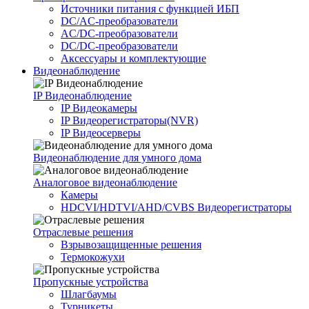
Источники питания c функцией ИБП
DC/AC-преобразователи
AC/DC-преобразователи
DC/DC-преобразователи
Аксессуары и комплектующие
Видеонаблюдение
IP Видеонаблюдение
IP Видеокамеры
IP Видеорегистраторы(NVR)
IP Видеосерверы
Видеонаблюдение для умного дома
Аналоговое видеонаблюдение
Камеры
HDCVI/HDTVI/AHD/CVBS Видеорегистраторы
Отраслевые решения
Взрывозащищенные решения
Термокожухи
Пропускные устройства
Шлагбаумы
Турникеты