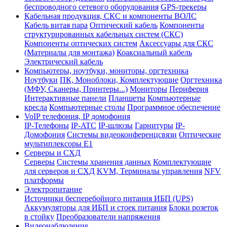
беспроводного сетевого оборудования
GPS-трекеры
Кабельная продукция, СКС и компоненты ВОЛС
Кабель витая пара
Оптический кабель
Компоненты
структурированных кабельных систем (СКС)
Компоненты оптических систем
Аксессуары для СКС
(Материалы для монтажа)
Коаксиальный кабель
Электрический кабель
Компьютеры, ноутбуки, мониторы, оргтехника
Ноутбуки
ПК, Моноблоки, Комплектующие
Оргтехника
(МФУ, Сканеры, Принтеры...)
Мониторы
Периферия
Интерактивные панели
Планшеты
Компьютерные
кресла
Компьютерные столы
Программное обеспечение
VoIP телефония, IP домофония
IP-Телефоны
IP-ATC
IP-шлюзы
Гарнитуры
IP-
Домофония
Системы видеоконференцсвязи
Оптические
мультиплексоры Е1
Серверы и СХД
Серверы
Системы хранения данных
Комплектующие
для серверов и СХД
KVM, Терминалы управления
NFV
платформы
Электропитание
Источники бесперебойного питания ИБП (UPS)
Аккумуляторы для ИБП и стоек питания
Блоки розеток
в стойку
Преобразователи напряжения
Видеонаблюдение