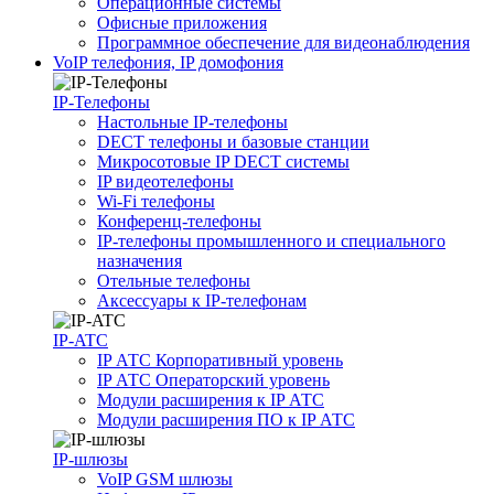
Операционные системы
Офисные приложения
Программное обеспечение для видеонаблюдения
VoIP телефония, IP домофония
IP-Телефоны
Настольные IP-телефоны
DECT телефоны и базовые станции
Микросотовые IP DECT системы
IP видеотелефоны
Wi-Fi телефоны
Конференц-телефоны
IP-телефоны промышленного и специального
назначения
Отельные телефоны
Аксессуары к IP-телефонам
IP-ATC
IP АТС Корпоративный уровень
IP АТС Операторский уровень
Модули расширения к IP АТС
Модули расширения ПО к IP АТС
IP-шлюзы
VoIP GSM шлюзы