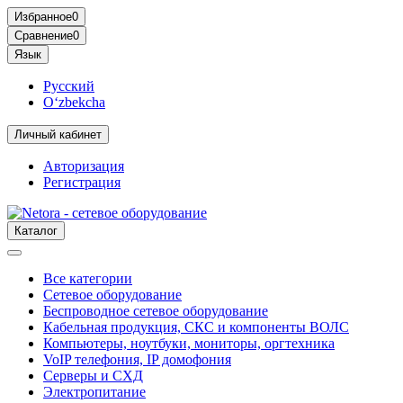
Избранное
0
Сравнение
0
Язык
Русский
O‘zbekcha
Личный кабинет
Авторизация
Регистрация
Каталог
Все категории
Сетевое оборудование
Беспроводное сетевое оборудование
Кабельная продукция, СКС и компоненты ВОЛС
Компьютеры, ноутбуки, мониторы, оргтехника
VoIP телефония, IP домофония
Серверы и СХД
Электропитание