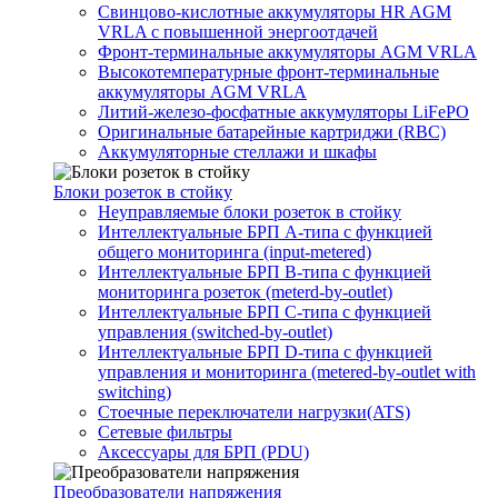
Свинцово-кислотные аккумуляторы HR AGM
VRLA с повышенной энергоотдачей
Фронт-терминальные аккумуляторы AGM VRLA
Высокотемпературные фронт-терминальные
аккумуляторы AGM VRLA
Литий-железо-фосфатные аккумуляторы LiFePO
Оригинальные батарейные картриджи (RBC)
Аккумуляторные стеллажи и шкафы
Блоки розеток в стойку
Неуправляемые блоки розеток в стойку
Интеллектуальные БРП А-типа с функцией
общего мониторинга (input-metered)
Интеллектуальные БРП B-типа с функцией
мониторинга розеток (meterd-by-outlet)
Интеллектуальные БРП C-типа с функцией
управления (switched-by-outlet)
Интеллектуальные БРП D-типа с функцией
управления и мониторинга (metered-by-outlet with
switching)
Стоечные переключатели нагрузки(ATS)
Сетевые фильтры
Аксессуары для БРП (PDU)
Преобразователи напряжения