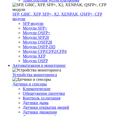
Транспортная WDM платформа
SFP, GBIC, XFP, SFP+, X2, XENPAK, QSFP+, CFP
модули
SFP модули
Модули SFP+
Модули QSFP+
Модули SFP28
Модули QSFP28
Модули QSFP-DD
Модули CFP/CFP2/CFP4
Модули XFP
Модули OSFP
Автоматизация и мониторинг
Устройства мониторинга
Датчики и сенсоры
Климатические
Обнаружение протечки
Контроль эл.питания
Датчики дыма
Датчики открытия дверей
Датчики движения