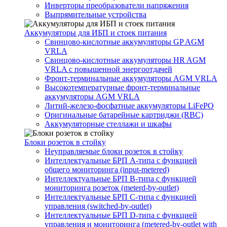
Инверторы преобразователи напряжения
Выпрямительные устройства
Аккумуляторы для ИБП и стоек питания
Свинцово-кислотные аккумуляторы GP AGM
VRLA
Свинцово-кислотные аккумуляторы HR AGM
VRLA с повышенной энергоотдачей
Фронт-терминальные аккумуляторы AGM VRLA
Высокотемпературные фронт-терминальные
аккумуляторы AGM VRLA
Литий-железо-фосфатные аккумуляторы LiFePO
Оригинальные батарейные картриджи (RBC)
Аккумуляторные стеллажи и шкафы
Блоки розеток в стойку
Неуправляемые блоки розеток в стойку
Интеллектуальные БРП А-типа с функцией
общего мониторинга (input-metered)
Интеллектуальные БРП B-типа с функцией
мониторинга розеток (meterd-by-outlet)
Интеллектуальные БРП C-типа с функцией
управления (switched-by-outlet)
Интеллектуальные БРП D-типа с функцией
управления и мониторинга (metered-by-outlet with