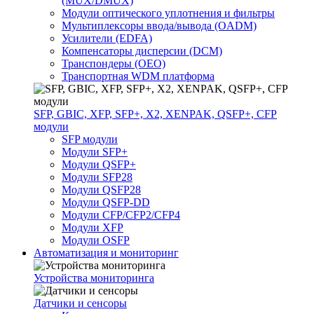
(MUX/DMUX)
Модули оптического уплотнения и фильтры
Мультиплексоры ввода/вывода (OADM)
Усилители (EDFA)
Компенсаторы дисперсии (DCM)
Транспондеры (OEO)
Транспортная WDM платформа
SFP, GBIC, XFP, SFP+, X2, XENPAK, QSFP+, CFP
модули
SFP модули
Модули SFP+
Модули QSFP+
Модули SFP28
Модули QSFP28
Модули QSFP-DD
Модули CFP/CFP2/CFP4
Модули XFP
Модули OSFP
Автоматизация и мониторинг
Устройства мониторинга
Датчики и сенсоры