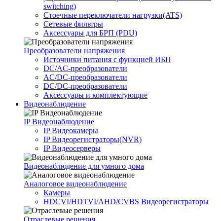
switching)
Стоечные переключатели нагрузки(ATS)
Сетевые фильтры
Аксессуары для БРП (PDU)
Преобразователи напряжения
Источники питания c функцией ИБП
DC/AC-преобразователи
AC/DC-преобразователи
DC/DC-преобразователи
Аксессуары и комплектующие
Видеонаблюдение
IP Видеонаблюдение
IP Видеокамеры
IP Видеорегистраторы(NVR)
IP Видеосерверы
Видеонаблюдение для умного дома
Аналоговое видеонаблюдение
Камеры
HDCVI/HDTVI/AHD/CVBS Видеорегистраторы
Отраслевые решения