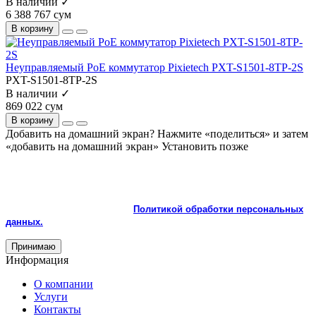
В наличии ✓
6 388 767 сум
В корзину
Неуправляемый PoE коммутатор Pixietech PXT-S1501-8TP-2S
PXT-S1501-8TP-2S
В наличии ✓
869 022 сум
В корзину
Добавить на домашний экран?
Нажмите «поделиться» и затем
«добавить на домашний экран»
Установить
позже
На сайте используются cookie и сервисы аналитики для
корректной работы и улучшения качества обслуживания.
Продолжая пользоваться сайтом, вы соглашаетесь с
использованием cookie и с
Политикой обработки персональных
данных.
Принимаю
Информация
О компании
Услуги
Контакты