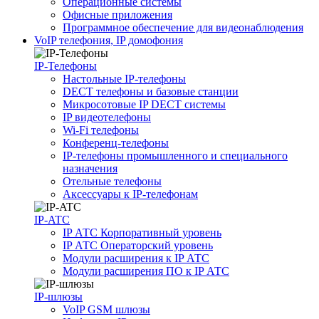
Операционные системы
Офисные приложения
Программное обеспечение для видеонаблюдения
VoIP телефония, IP домофония
IP-Телефоны
Настольные IP-телефоны
DECT телефоны и базовые станции
Микросотовые IP DECT системы
IP видеотелефоны
Wi-Fi телефоны
Конференц-телефоны
IP-телефоны промышленного и специального
назначения
Отельные телефоны
Аксессуары к IP-телефонам
IP-ATC
IP АТС Корпоративный уровень
IP АТС Операторский уровень
Модули расширения к IP АТС
Модули расширения ПО к IP АТС
IP-шлюзы
VoIP GSM шлюзы