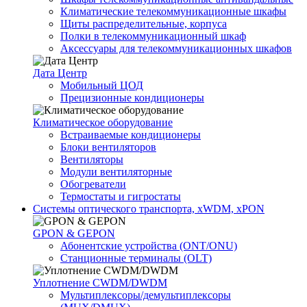
Климатические телекоммуникационные шкафы
Щиты распределительные, корпуса
Полки в телекоммуникационный шкаф
Аксессуары для телекоммуникационных шкафов
Дата Центр
Мобильный ЦОД
Прецизионные кондиционеры
Климатичeское оборудование
Встраиваемые кондиционеры
Блоки вентиляторов
Вентиляторы
Модули вентиляторные
Обогреватели
Термостаты и гигростаты
Системы оптического транспорта, xWDM, xPON
GPON & GEPON
Абонентские устройства (ONT/ONU)
Станционные терминалы (OLT)
Уплотнение CWDM/DWDM
Мультиплексоры/демультиплексоры