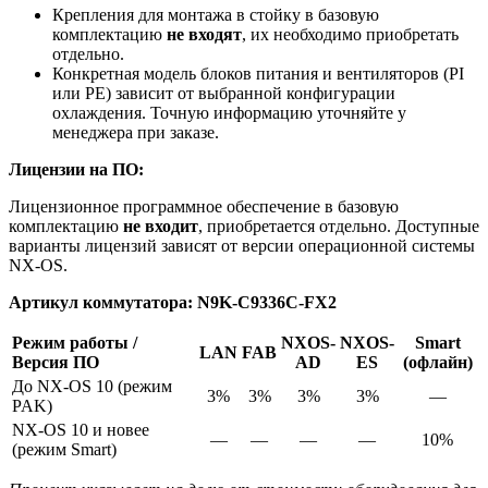
Крепления для монтажа в стойку в базовую
комплектацию
не входят
, их необходимо приобретать
отдельно.
Конкретная модель блоков питания и вентиляторов (PI
или PE) зависит от выбранной конфигурации
охлаждения. Точную информацию уточняйте у
менеджера при заказе.
Лицензии на ПО:
Лицензионное программное обеспечение в базовую
комплектацию
не входит
, приобретается отдельно. Доступные
варианты лицензий зависят от версии операционной системы
NX-OS.
Артикул коммутатора: N9K-C9336C-FX2
Режим работы /
NXOS-
NXOS-
Smart
LAN
FAB
Версия ПО
AD
ES
(офлайн)
До NX-OS 10 (режим
3%
3%
3%
3%
—
PAK)
NX-OS 10 и новее
—
—
—
—
10%
(режим Smart)