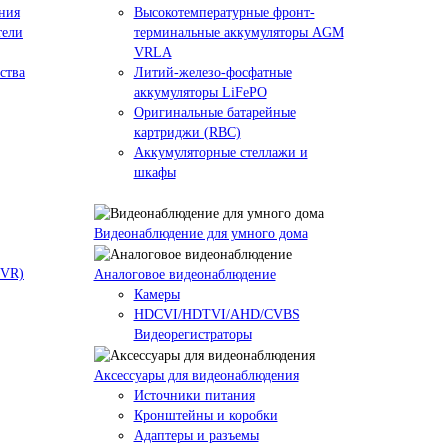
ния
Высокотемпературные фронт-
тели
терминальные аккумуляторы AGM
VRLA
ства
Литий-железо-фосфатные
аккумуляторы LiFePO
Оригинальные батарейные
картриджи (RBC)
Аккумуляторные стеллажи и
шкафы
Видеонаблюдение для умного дома
NVR)
Аналоговое видеонаблюдение
Камеры
HDCVI/HDTVI/AHD/CVBS
Видеорегистраторы
Аксессуары для видеонаблюдения
Источники питания
Кронштейны и коробки
Адаптеры и разъемы