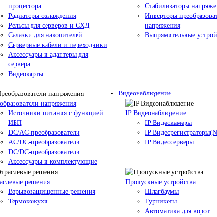
процессора
Стабилизаторы напряже
Радиаторы охлаждения
Инверторы преобразова
Рельсы для серверов и СХД
напряжения
Салазки для накопителей
Выпрямительные устрой
Серверные кабели и переходники
Аксессуары и адаптеры для
сервера
Видеокарты
Видеонаблюдение
образователи напряжения
Источники питания c функцией
IP Видеонаблюдение
ИБП
IP Видеокамеры
DC/AC-преобразователи
IP Видеорегистраторы(
AC/DC-преобразователи
IP Видеосерверы
DC/DC-преобразователи
Аксессуары и комплектующие
аслевые решения
Пропускные устройства
Взрывозащищенные решения
Шлагбаумы
Термокожухи
Турникеты
Автоматика для ворот