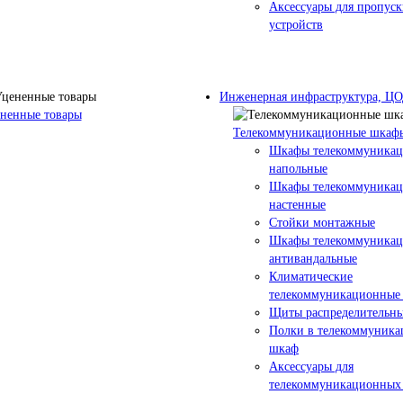
Аксессуары для пропус
устройств
Инженерная инфраструктура, Ц
ненные товары
Телекоммуникационные шкаф
Шкафы телекоммуника
напольные
Шкафы телекоммуника
настенные
Стойки монтажные
Шкафы телекоммуника
антивандальные
Климатические
телекоммуникационные
Щиты распределительны
Полки в телекоммуник
шкаф
Аксессуары для
телекоммуникационных