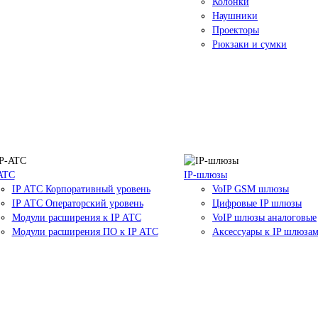
Колонки
Наушники
Проекторы
Рюкзаки и сумки
ATC
IP-шлюзы
IP АТС Корпоративный уровень
VoIP GSM шлюзы
IP АТС Операторский уровень
Цифровые IP шлюзы
Модули расширения к IP АТС
VoIP шлюзы аналоговые
Модули расширения ПО к IP АТС
Аксессуары к IP шлюза