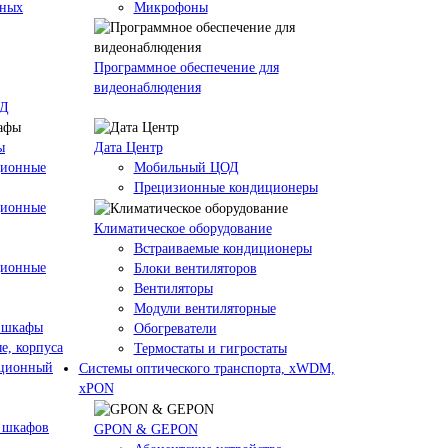
кных
Микрофоны
Программное обеспечение для
видеонаблюдения
ОД
ы
Дата Центр
ционные
Мобильный ЦОД
Прецизионные кондиционеры
ционные
Климатичeское оборудование
Встраиваемые кондиционеры
ционные
Блоки вентиляторов
Вентиляторы
Модули вентиляторные
 шкафы
Обогреватели
е, корпуса
Термостаты и гигростаты
ационный
Системы оптического транспорта, xWDM,
xPON
 шкафов
GPON & GEPON