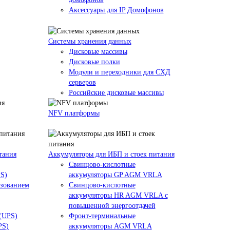
Аксессуары для IP Домофонов
Системы хранения данных
Дисковые массивы
Дисковые полки
Модули и переходники для СХД
серверов
Российские дисковые массивы
NFV платформы
тания
Аккумуляторы для ИБП и стоек питания
Свинцово-кислотные
PS)
аккумуляторы GP AGM VRLA
азованием
Свинцово-кислотные
аккумуляторы HR AGM VRLA с
повышенной энергоотдачей
 (UPS)
Фронт-терминальные
PS)
аккумуляторы AGM VRLA