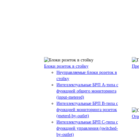
Блоки розеток в стойку
Пре
Неуправляемые блоки розеток в
стойку
Интеллектуальные БРП А-типа с
функцией общего мониторинга
(input-metered)
Интеллектуальные БРП B-типа с
функцией мониторинга розеток
(meterd-by-outlet)
Отр
Интеллектуальные БРП C-типа с
функцией управления (switched-
by-outlet)