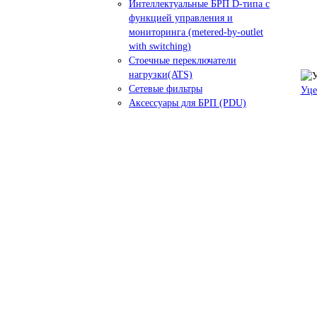
Интеллектуальные БРП D-типа с
функцией управления и
мониторинга (metered-by-outlet
with switching)
Стоечные переключатели
нагрузки(ATS)
Сетевые фильтры
Уце
Аксессуары для БРП (PDU)