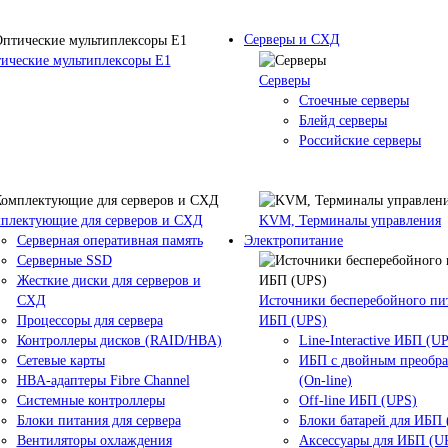
Серверы и СХД
ические мультиплексоры Е1
Серверы
Стоечные серверы
Блейд серверы
Российские серверы
плектующие для серверов и СХД
KVM, Терминалы управления
Серверная оперативная память
Электропитание
Серверные SSD
Жесткие диски для серверов и
СХД
Источники бесперебойного пи
Процессоры для сервера
ИБП (UPS)
Контроллеры дисков (RAID/HBA)
Line-Interactive ИБП (U
Сетевые карты
ИБП с двойным преобр
HBA-адаптеры Fibre Channel
(On-line)
Системные контроллеры
Off-line ИБП (UPS)
Блоки питания для сервера
Блоки батарей для ИБП
Вентиляторы охлаждения
Аксессуары для ИБП (U