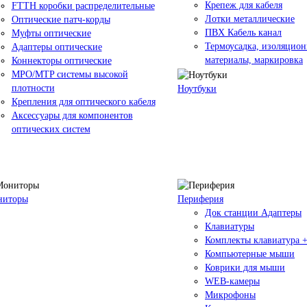
Крепеж для кабеля
FTTH коробки распределительные
Лотки металлические
Оптические патч-корды
ПВХ Кабель канал
Муфты оптические
Термоусадка, изоляцио
Адаптеры оптические
материалы, маркировка
Коннекторы оптические
MPO/MTP системы высокой
плотности
Ноутбуки
Крепления для оптического кабеля
Аксессуары для компонентов
оптических систем
ниторы
Периферия
Док станции Адаптеры
Клавиатуры
Комплекты клавиатура 
Компьютерные мыши
Коврики для мыши
WEB-камеры
Микрофоны