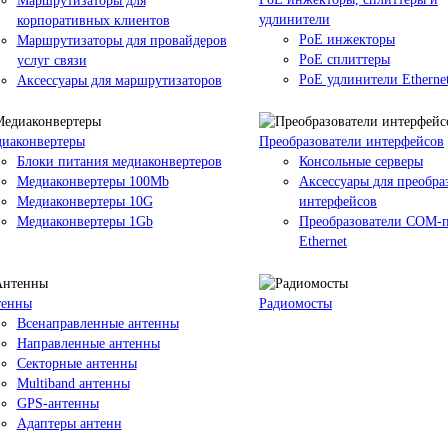
Маршрутизаторы для
удлинители
корпоративных клиентов
PoE инжекторы
Маршрутизаторы для провайдеров
PoE сплиттеры
услуг связи
PoE удлинители Etherne
Аксессуары для маршрутизаторов
иаконвертеры
Преобразователи интерфейсов
Блоки питания медиаконвертеров
Консольные серверы
Медиаконвертеры 100Mb
Аксессуары для преобра
Медиаконвертеры 10G
интерфейсов
Медиаконвертеры 1Gb
Преобразователи COM-п
Ethernet
тенны
Радиомосты
Всенаправленные антенны
Направленные антенны
Секторные антенны
Multiband антенны
GPS-антенны
Адаптеры антенн