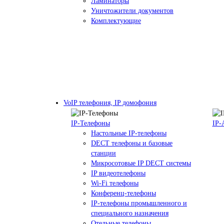
Ламинаторы
Уничтожители документов
Комплектующие
VoIP телефония, IP домофония
IP-Телефоны
IP-
Настольные IP-телефоны
DECT телефоны и базовые
станции
Микросотовые IP DECT системы
IP видеотелефоны
Wi-Fi телефоны
Конференц-телефоны
IP-телефоны промышленного и
специального назначения
Отельные телефоны